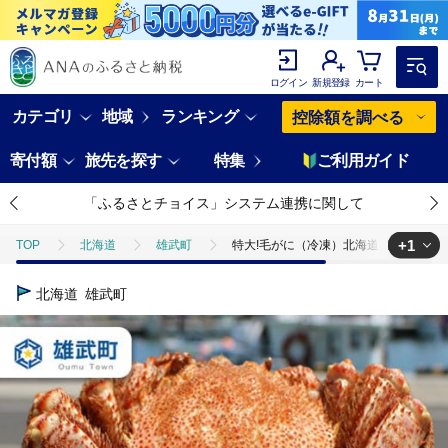
ログイン
新規登録
カート
カテゴリ
地域
ランキング
控除額を調べる
寄付額
旅先を探す
特集
ご利用ガイド
「ふるさとチョイス」システム連携に関して
+1
TOP
北海道
雄武町
特大!毛がに（冷凍）北海道雄武町産(800g
TOP
魚介類
蟹
毛ガニ
特大!毛がに（冷凍）北海道雄武町産
北海道
雄武町