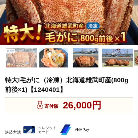
特大!毛がに（冷凍）北海道雄武町産(800g
前後×1)【1240401】
26,000円
寄付額
クレジット
ANA Pay
カード
決済方法