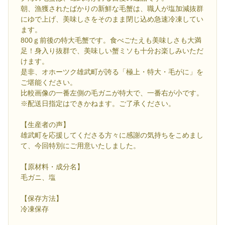
朝、漁獲されたばかりの新鮮な毛蟹は、職人が塩加減抜群
にゆで上げ、美味しさをそのまま閉じ込め急速冷凍してい
ます。
800ｇ前後の特大毛蟹です。食べごたえも美味しさも大満
足！身入り抜群で、美味しい蟹ミソも十分お楽しみいただ
けます。
是非、オホーツク雄武町が誇る「極上・特大・毛がに」を
ご堪能ください。
比較画像の一番左側の毛ガニが特大で、一番右が小です。
※配送日指定はできかねます。ご了承ください。
【生産者の声】
雄武町を応援してくださる方々に感謝の気持ちをこめまし
て、今回特別にご用意いたしました。
【原材料・成分名】
毛ガニ、塩
【保存方法】
冷凍保存