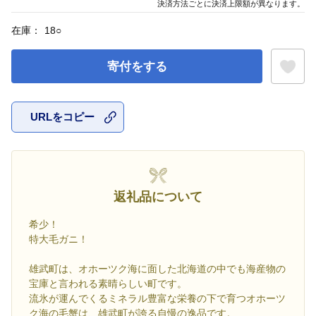
決済方法ごとに決済上限額が異なります。
在庫：
18
○
寄付をする
URLをコピー
お気に入
返礼品について
希少！
特大毛ガニ！
雄武町は、オホーツク海に面した北海道の中でも海産物の
宝庫と言われる素晴らしい町です。
流氷が運んでくるミネラル豊富な栄養の下で育つオホーツ
ク海の毛蟹は、雄武町が誇る自慢の逸品です。