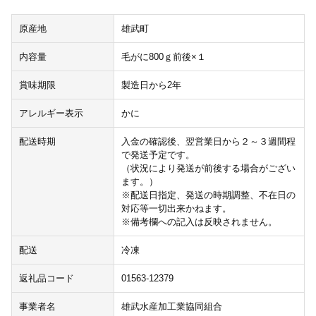
原産地
雄武町
内容量
毛がに800ｇ前後×１
賞味期限
製造日から2年
アレルギー表示
かに
配送時期
入金の確認後、翌営業日から２～３週間程
で発送予定です。
（状況により発送が前後する場合がござい
ます。）
※配送日指定、発送の時期調整、不在日の
対応等一切出来かねます。
※備考欄への記入は反映されません。
配送
冷凍
返礼品コード
01563-12379
事業者名
雄武水産加工業協同組合