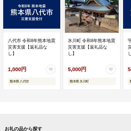
八代市 令和8年熊本地震
氷川町 令和8年熊本地震
災害支援【返礼品な
災害支援【返礼品な
し】
し】
し
1,000円
5,000円
5
熊本県 八代市
熊本県 氷川町
お礼の品から探す