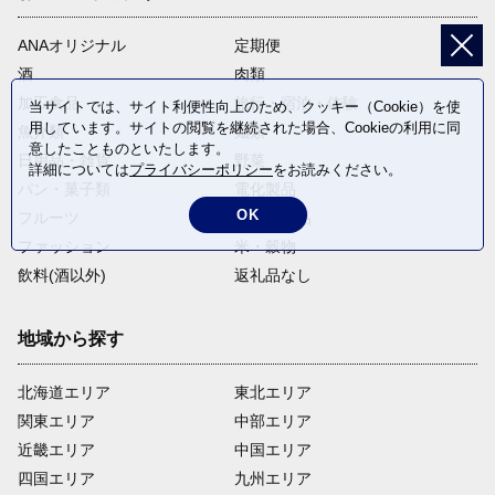
ANAオリジナル
定期便
酒
肉類
加工食品
旅行・宿泊・体験
当サイトでは、サイト利便性向上のため、クッキー（Cookie）を使
用しています。サイトの閲覧を継続された場合、Cookieの利用に同
魚介類
麺類
意したことものといたします。
日用品・雑貨
野菜
詳細については
プライバシーポリシー
をお読みください。
パン・菓子類
電化製品
OK
フルーツ
卵・乳製品
ファッション
米・穀物
飲料(酒以外)
返礼品なし
地域から探す
北海道エリア
東北エリア
関東エリア
中部エリア
近畿エリア
中国エリア
四国エリア
九州エリア