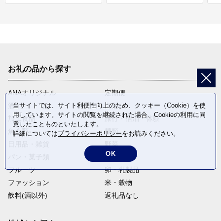
お礼の品から探す
ANAオリジナル
定期便
当サイトでは、サイト利便性向上のため、クッキー（Cookie）を使
酒
肉類
用しています。サイトの閲覧を継続された場合、Cookieの利用に同
加工食品
旅行・宿泊・体験
意したことものといたします。
魚介類
麺類
詳細については
プライバシーポリシー
をお読みください。
日用品・雑貨
野菜
OK
パン・菓子類
電化製品
フルーツ
卵・乳製品
ファッション
米・穀物
飲料(酒以外)
返礼品なし