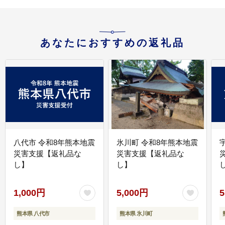
あなたにおすすめの返礼品
八代市 令和8年熊本地震
氷川町 令和8年熊本地震
災害支援【返礼品な
災害支援【返礼品な
し】
し】
し
1,000円
5,000円
5
熊本県 八代市
熊本県 氷川町