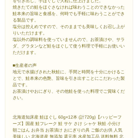
を引き出し、手ほぐしで大粒に仕上げました。
焼きたての鮭をほぐさなければ味わうことのできなかった
鮭本来の旨味と食感を、何時でも手軽に味わうことができ
る製品です。
塩分は控えめですので、そのままでも美味しくお召し上が
りいただけます。
塩以外の調味料を使っていませんので、お茶漬けや、サラ
ダ、グラタンなど鮭をほぐして使う料理で手軽にお使いい
ただけます。
■生産者の声
地元で水揚げされた秋鮭に、手間と時間を十分にかけるこ
とで、鮭本来の色艶、旨味を引き出すことにこだわった製
品です。
お茶漬けやおにぎり、その他鮭を使った料理でご賞味くだ
さい。
北海道知床産 鮭ほぐし 60g×12本 (計720g)【ハッピーフ
ーズ】国産 鮭フレーク 鮭 サケ さけ シャケ 秋鮭 小分け
朝ごはん お弁当 お茶漬け おにぎりの具 ご飯のお供 人気
美味しい 北海道産 無添加 還元率 水産加工品 送料無料 北