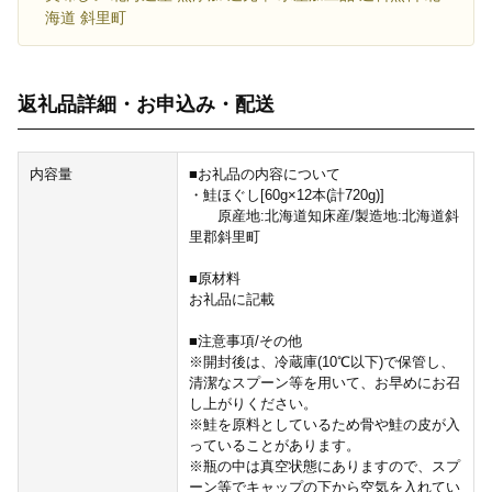
海道 斜里町
返礼品詳細・お申込み・配送
内容量
■お礼品の内容について
・鮭ほぐし[60g×12本(計720g)]
原産地:北海道知床産/製造地:北海道斜
里郡斜里町
■原材料
お礼品に記載
■注意事項/その他
※開封後は、冷蔵庫(10℃以下)で保管し、
清潔なスプーン等を用いて、お早めにお召
し上がりください。
※鮭を原料としているため骨や鮭の皮が入
っていることがあります。
※瓶の中は真空状態にありますので、スプ
ーン等でキャップの下から空気を入れてい