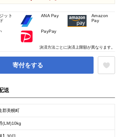
ジット
ANA Pay
Amazon
ド
Pay
い
PayPay
決済方法ごとに決済上限額が異なります。
寄付をする
配送
お気に入り登録
走郡美幌町
LM)10kg
限】30日