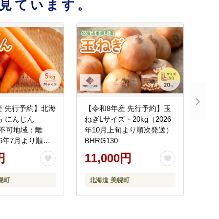
見ています。
年産 先行予約】北海
【令和8年産 先行予約】玉
ろ にんじん
ねぎLサイズ・20kg（2026
送不可地域：離
年10月上旬より順次発送）
26年7月より順次
BHRG130
RG019
円
11,000円
幌町
北海道 美幌町