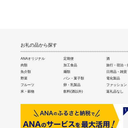
お礼の品から探す
ANAオリジナル
定期便
酒
肉類
加工食品
旅行・宿泊・
魚介類
麺類
日用品・雑貨
野菜
パン・菓子類
電化製品
フルーツ
卵・乳製品
ファッション
米・穀物
飲料(酒以外)
返礼品なし