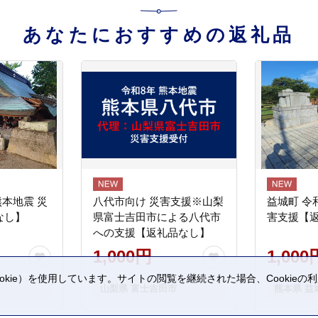
あなたにおすすめの返礼品
熊本地震 災
八代市向け 災害支援※山梨
益城町 令
なし】
県富士吉田市による八代市
害支援【
への支援【返礼品なし】
1,000円
1,000
kie）を使用しています。サイトの閲覧を継続された場合、Cookie
山梨県 富士吉田市
熊本県 益
。