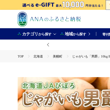
カテゴリ
地域
から探す
から探す
寄付
TOP
北海道
美幌町
じゃがいも「男爵」10kg B
TOP
野菜
じゃがいも
じゃがいも「男爵」10kg 