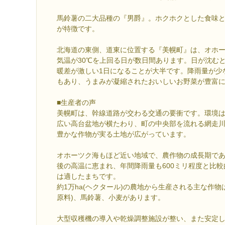
馬鈴薯の二大品種の『男爵』。ホクホクとした食味
が特徴です。
北海道の東側、道東に位置する『美幌町』は、オホ
気温が30℃を上回る日が数日間あります。日が沈む
暖差が激しい1日になることが大半です。降雨量が少
もあり、うまみが凝縮されたおいしいお野菜が豊富
■生産者の声
美幌町は、幹線道路が交わる交通の要衝です。環境
広い高台盆地が横たわり、町の中央部を流れる網走
豊かな作物が実る土地が広がっています。
オホーツク海もほど近い地域で、農作物の成長期である
後の高温に恵まれ、年間降雨量も600ミリ程度と比
は適したまちです。
約1万ha(ヘクタール)の農地から生産される主な作物
原料)、馬鈴薯、小麦があります。
大型収穫機の導入や乾燥調整施設が整い、また安定