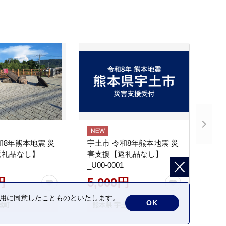
和8年熊本地震 災
宇土市 令和8年熊本地震 災
返礼品なし】
害支援【返礼品なし】
_U00-0001
円
5,000円
の利用に同意したことものといたします。
OK
城町
熊本県 宇土市