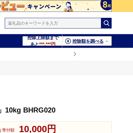
控除上限額まで
控除額を調べる
あと
***,***円
0kg BHRG020
10,000円
寄付額