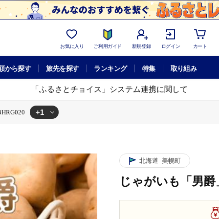
お気に入り
ご利用ガイド
新規登録
ログイン
カート
額から探す
旅先を探す
ランキング
特集
取り組み
「ふるさとチョイス」システム連携に関して
+1
HRG020
BHRG020
北海道
美幌町
じゃがいも「男爵」1