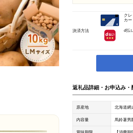
クレ
カー
d払
決済方法
返礼品詳細・お申込み・
原産地
北海道網
内容量
馬鈴薯男爵(
賞味期限
【消費期