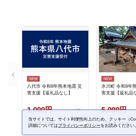
八代市 令和8年熊本地震 災
氷川町 令和8年
害支援【返礼品なし】
害支援【返礼品
1,000円
5,000円
当サイトでは、サイト利便性向上のため、クッキー（Coo
熊本県 八代市
熊本県 氷川町
詳細については
プライバシーポリシー
をお読みください