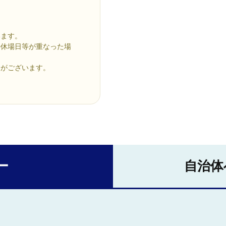
います。
の休場日等が重なった場
合がございます。
ー
自治体