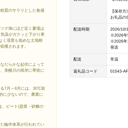
と粉質のサラリとした食感
【保存方
お礼品の
ーツク海にほど近く夏場は
配送時期
2026/10/
と気温がガクッと下がり寒
※202
なく湿度も低めな土地柄
※202
に収穫されます。
発送
配送
常温
はなだらかな起伏によって
川、美幌川の両岸に帯状に
返礼品コード
01543-A
7月～8月には、30℃前
較的に少ないので、農業に
は、ビート(甜菜・砂糖の
した輪作体系が行われてい