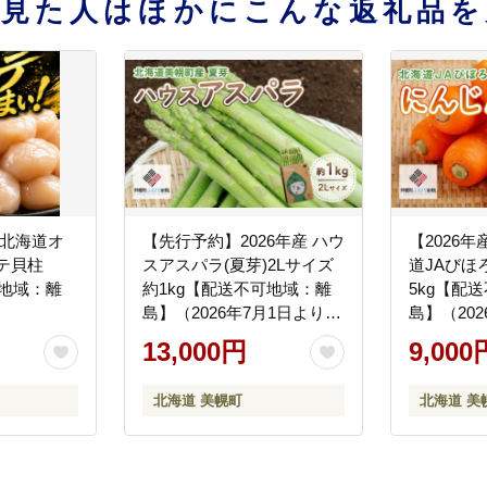
を見た人はほかにこんな返礼品を
】北海道オ
【先行予約】2026年産 ハウ
【2026
テ貝柱
スアスパラ(夏芽)2Lサイズ
道JAびほ
可地域：離
約1kg【配送不可地域：離
5kg【配
島】（2026年7月1日より順
島】（20
次発送） BHRG016
発送） BH
13,000円
9,000
北海道 美幌町
北海道 美