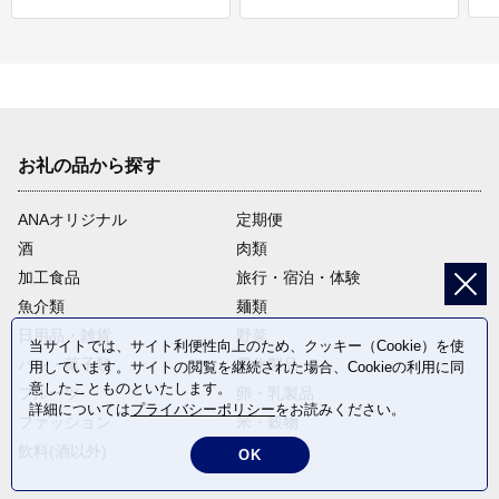
お礼の品から探す
ANAオリジナル
定期便
酒
肉類
加工食品
旅行・宿泊・体験
魚介類
麺類
日用品・雑貨
野菜
当サイトでは、サイト利便性向上のため、クッキー（Cookie）を使
パン・菓子類
電化製品
用しています。サイトの閲覧を継続された場合、Cookieの利用に同
意したことものといたします。
フルーツ
卵・乳製品
詳細については
プライバシーポリシー
をお読みください。
ファッション
米・穀物
飲料(酒以外)
返礼品なし
OK