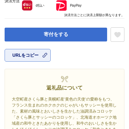
決済方法
d払い
PayPay
決済方法ごとに決済上限額が異なります。
寄付をする
URLをコピー
お気に入
返礼品について
大空町産さくら豚と美幌町産‘黄色の天使‘の愛称をもつ、
フランス生まれのホクホクのじゃがいもサッシーを使用し
た、素材の風味とおいしさを生かした油調済みコロッケ
「さくら豚とサッシーのコロッケ」、北海道オホーツク地
域産の和牛ときたあかりを使用し、和牛のおいしさを生か