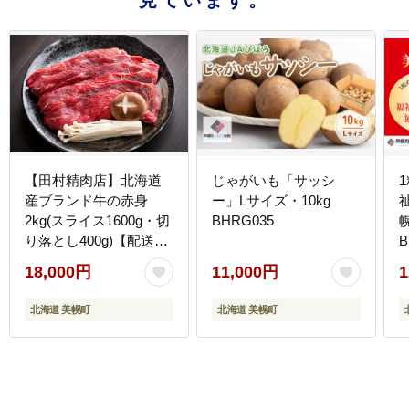
【田村精肉店】北海道
じゃがいも「サッシ
産ブランド牛の赤身
ー」Lサイズ・10kg
2kg(スライス1600g・切
BHRG035
り落とし400g)【配送不
B
可地域：離島】
18,000円
11,000円
1
BHRJ020
北海道 美幌町
北海道 美幌町