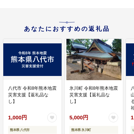
あなたにおすすめの返礼品
八代市 令和8年熊本地震
氷川町 令和8年熊本地震
災害支援【返礼品な
災害支援【返礼品な
し】
し】
1,000円
5,000円
1
熊本県 八代市
熊本県 氷川町