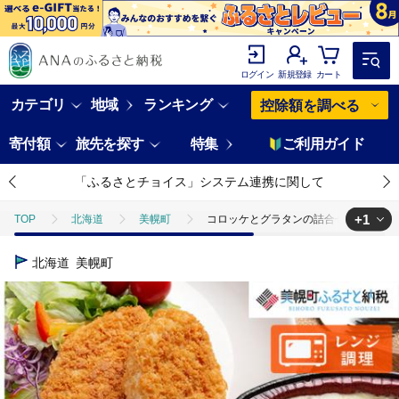
ログイン
新規登録
カート
カテゴリ
地域
ランキング
控除額を調べる
寄付額
旅先を探す
特集
ご利用ガイド
「ふるさとチョイス」システム連携に関して
+1
TOP
北海道
美幌町
コロッケとグラタンの詰合せ(1)(計6パッ
TOP
加工食品
惣菜・レトルト
ほかの惣菜
コロッケと
北海道
美幌町