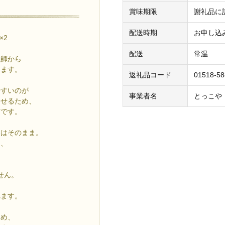
賞味期限
謝礼品に
配送時期
お申し込
×2
配送
常温
漁師から
します。
返礼品コード
01518-5
やすいのが
事業者名
とっこや
出せるため、
布です。
いはそのまま。
を、
せん。
れます。
ため、