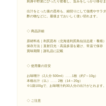
刺身や野菜にぴったり密着し、旨みをしっかり移せ
出汁をとった後の昆布も、細切りにして佃煮やサラ
酢の物などに。最後までおいしく使い切れます。
◇ 商品詳細
原材料名｜利尻昆布（北海道利尻島仙法志産・養殖
保存方法｜直射日光・高温多湿を避け、常温で保存
賞味期限｜謝礼品に記載
◇ 使用量の目安
お味噌汁（2人分 500ml）……1枚（約7～10g）
本格出汁（1L）…… 2枚（14～20g）
※1袋100gで、お味噌汁約30人分の出汁がとれます
◇ ご注意