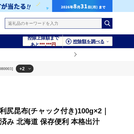
控除上限額まで
控除額を調べる
あと
***,***円
+2
0003]
便利 本格出汁 [1080003]
尻昆布(チャック付き)100g×2｜
済み 北海道 保存便利 本格出汁