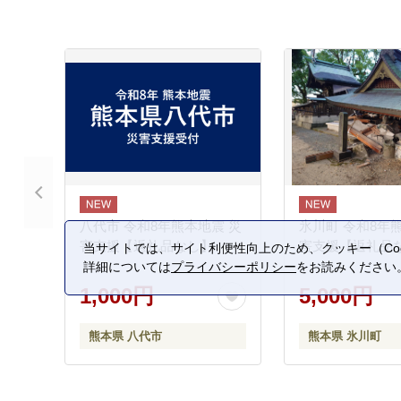
八代市 令和8年熊本地震 災
氷川町 令和8年
害支援【返礼品なし】
害支援【返礼品
当サイトでは、サイト利便性向上のため、クッキー（Coo
詳細については
プライバシーポリシー
をお読みください
1,000円
5,000円
熊本県 八代市
熊本県 氷川町