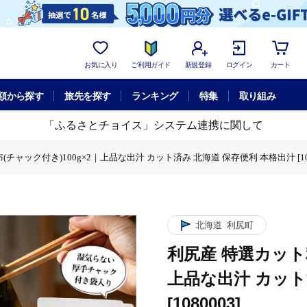
お気に入り
ご利用ガイド
新規登録
ログイン
カート
額から探す
旅先を探す
ランキング
特集
取り組み
「ふるさとチョイス」システム連携に関して
ャック付き)100g×2｜上品な出汁 カット済み 北海道 保存便利 本格出汁 [108
00g×2｜上品な出汁 カット済み 北海道 保存便利 本格出汁 [1080003]
産 特選カット利尻昆布(チャック付き)100g×2｜上品な出汁 カット済み 北海道 保存
北海道
利尻町
利尻産 特選カット利
上品な出汁 カット
[1080003]