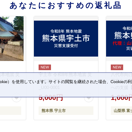
あなたにおすすめの返礼品
熊本地震 災
宇土市 令和8年熊本地震 災
八代市向け
なし】
害支援【返礼品なし】
県富士吉
kie）を使用しています。サイトの閲覧を継続された場合、Cookie
_U00-0001
への支援
。
5,000円
1,000
熊本県 宇土市
山梨県 富