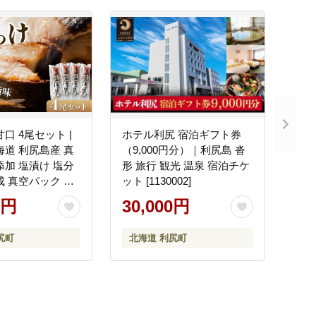
口 4尾セット |
ホテル利尻 宿泊ギフト券
海道 利尻島産 真
（9,000円分）｜利尻島 沓
添加 塩漬け 塩分
形 旅行 観光 温泉 宿泊チケ
成 真空パック 冷
ット [1130002]
 焼き魚 １万円台
0円
30,000円
尻町
北海道 利尻町