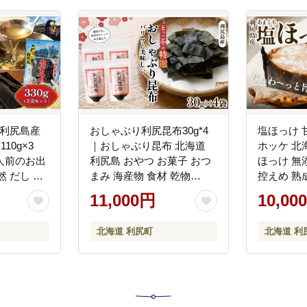
 利尻島産
おしゃぶり利尻昆布30g*4
塩ほっけ 甘
110g×3
｜おしゃぶり昆布 北海道
ホッケ 北
人前のお出
利尻島 おやつ お菓子 おつ
ほっけ 無
 だし 海
まみ 海産物 食材 乾物
控えめ 熟
[1080002]
凍 ギフト
11,000円
10,00
1020007]
[1030015]
北海道 利尻町
北海道 利