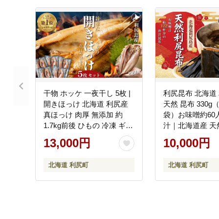
干物 ホッケ 一夜干し 5枚 |
利尻昆布 北海道
開きほっけ 北海道 利尻産
天然 昆布 330g（
真ほっけ 肉厚 無添加 約
袋）お味噌約60
1.7kg前後 ひもの 冷凍 ギフ
汁｜北海道産 天然
ト 焼き魚 約10食分
藻 昆布 出汁 お鍋 煮物 和食
13,000円
10,000円
[1060005]
煮物 乾物 利尻島 [
北海道 利尻町
北海道 利尻町