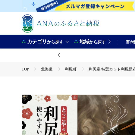
カテゴリ
地域
から探す
から探す
寄付
TOP
北海道
利尻町
利尻産 特選カット利尻昆布(チ
TOP
魚介類
利尻産 特選カット利尻昆布(チャック付き)1
TOP
加工食品
調味料
ほかの調味料
利尻