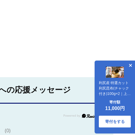
利尻産 特選カット
への応援メッセージ
利尻昆布(チャック
付き)100g×2｜上品
な出汁 カット済み
寄付額
北海道 保存便利 本
11,000円
格出汁 [1080003]
寄付をする
(0)