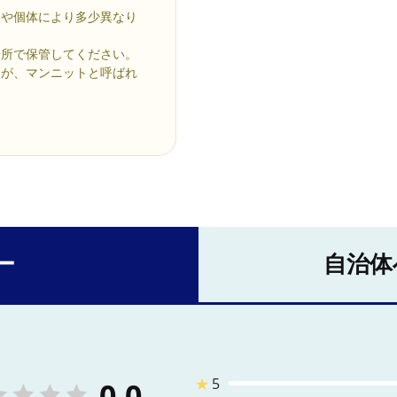
期や個体により多少異なり
場所で保管してください。
すが、マンニットと呼ばれ
ー
自治体
★
5
0.0