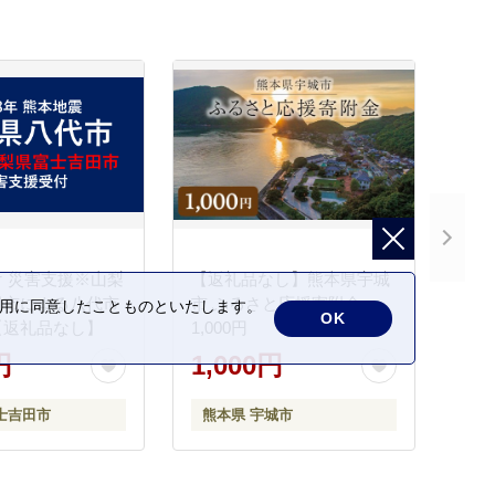
 災害支援※山梨
【返礼品なし】熊本県宇城
田市による八代市
市 ふるさと応援寄附金
の利用に同意したことものといたします。
OK
【返礼品なし】
1,000円
円
1,000円
士吉田市
熊本県 宇城市