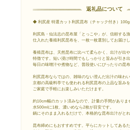
返礼品について
◆ 利尻産 特選カット利尻昆布（チャック付き）100g
利尻島・仙法志の昆布屋「とっこや」が、信頼する
仕入れた養殖利尻昆布を、一枚一枚選別してお届け
養殖昆布は、天然昆布に比べて柔らかく、出汁が出
特徴です。短い浸け時間でもしっかりと旨みが引き
毎日の味噌汁や煮物など、普段使いにぴったりの昆
利尻昆布ならではの、雑味のない澄んだ出汁の味わ
京都の高級料亭でも使われる利尻昆布の上品な旨み
ご家庭で手軽にお楽しみいただけます。
約10cm幅のカット済みなので、計量の手間がありま
水500mlに1枚、濃いめなら2枚が目安です。
鍋にそのまま入れるだけで、本格的な昆布出汁がと
昆布締めにもおすすめです。平らにカットしてある