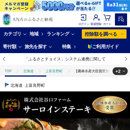
ログイン
新規登録
カート
カテゴリ
地域
ランキング
控除額を調べる
寄付額
旅先を探す
特集
ご利用ガイド
「ふるさとチョイス」システム連携に関して
+2
TOP
北海道
上富良野町
【農林水産大臣賞受賞】 ふらの和牛 サ
TOP
肉
牛肉
ステーキ(牛肉)
【農林水産大臣賞受賞】 ふ
北海道
上富良野町
TOP
肉
牛肉
ほかの牛肉
【農林水産大臣賞受賞】 ふらの