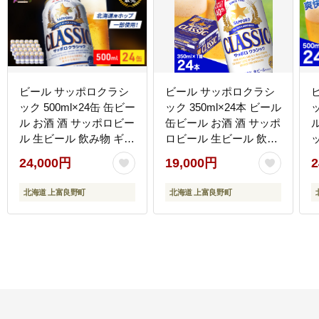
ビール サッポロクラシ
ビール サッポロクラシ
ック 500ml×24缶 缶ビー
ック 350ml×24本 ビール
ッ
ル お酒 酒 サッポロビー
缶ビール お酒 酒 サッポ
ル 生ビール 飲み物 ギフ
ロビール 生ビール 飲み
ト プレゼント お土産 贈
物 ギフト プレゼント お
24,000円
19,000円
2
答用 家飲み 晩酌 パーテ
土産 贈答用 家飲み 晩酌
ィー 缶ビールセット 上
パーティー 缶ビールセ
北海道 上富良野町
北海道 上富良野町
富良野町 北海道
ット 上富良野町 北海道