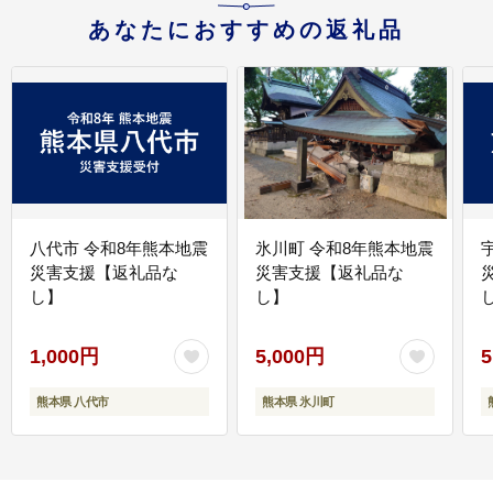
あなたにおすすめの返礼品
八代市 令和8年熊本地震
氷川町 令和8年熊本地震
災害支援【返礼品な
災害支援【返礼品な
し】
し】
し
1,000円
5,000円
5
熊本県 八代市
熊本県 氷川町