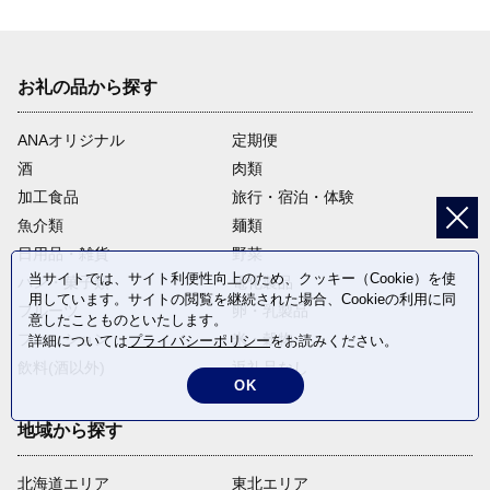
お礼の品から探す
ANAオリジナル
定期便
酒
肉類
加工食品
旅行・宿泊・体験
魚介類
麺類
日用品・雑貨
野菜
当サイトでは、サイト利便性向上のため、クッキー（Cookie）を使
パン・菓子類
電化製品
用しています。サイトの閲覧を継続された場合、Cookieの利用に同
フルーツ
卵・乳製品
意したことものといたします。
ファッション
米・穀物
詳細については
プライバシーポリシー
をお読みください。
飲料(酒以外)
返礼品なし
OK
地域から探す
北海道エリア
東北エリア