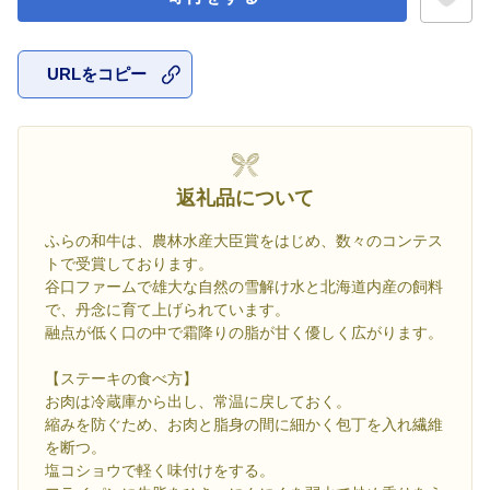
URLをコピー
お気に入
返礼品について
ふらの和牛は、農林水産大臣賞をはじめ、数々のコンテス
トで受賞しております。
谷口ファームで雄大な自然の雪解け水と北海道内産の飼料
で、丹念に育て上げられています。
融点が低く口の中で霜降りの脂が甘く優しく広がります。
【ステーキの食べ方】
お肉は冷蔵庫から出し、常温に戻しておく。
縮みを防ぐため、お肉と脂身の間に細かく包丁を入れ繊維
を断つ。
塩コショウで軽く味付けをする。