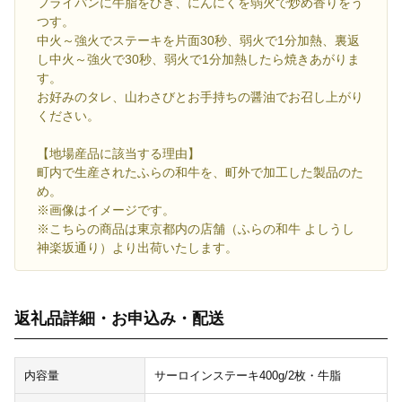
フライパンに牛脂をひき、にんにくを弱火で炒め香りをう
つす。
中火～強火でステーキを片面30秒、弱火で1分加熱、裏返
し中火～強火で30秒、弱火で1分加熱したら焼きあがりま
す。
お好みのタレ、山わさびとお手持ちの醤油でお召し上がり
ください。
【地場産品に該当する理由】
町内で生産されたふらの和牛を、町外で加工した製品のた
め。
※画像はイメージです。
※こちらの商品は東京都内の店舗（ふらの和牛 よしうし
神楽坂通り）より出荷いたします。
返礼品詳細・お申込み・配送
内容量
サーロインステーキ400g/2枚・牛脂