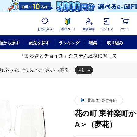
お気に入り
ご利用ガイド
新規登録
ログイン
カート
額から探す
旅先を探す
ランキング
特集
取り組み
「ふるさとチョイス」システム連携に関して
+1
押し花ワイングラスセット赤A＞（夢花）
＜押し花ワイングラスセット赤A＞（夢花）
北海道
東神楽町
花の町 東神楽町
A＞（夢花）