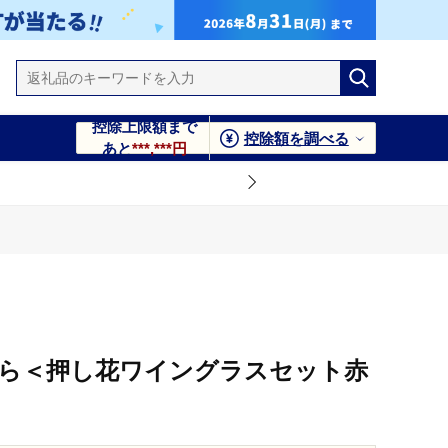
控除上限額まで
控除額を調べる
あと
***,***円
から＜押し花ワイングラスセット赤