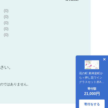
(0)
(0)
(0)
(0)
(0)
ださい。
花の町 東神楽町か
ら＜押し花ワイン
グラスセット赤A＞
のではありません。
（夢花）
寄付額
21,000円
寄付をする