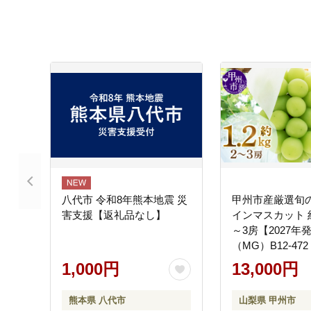
八代市 令和8年熊本地震 災
甲州市産厳選旬
害支援【返礼品なし】
インマスカット 約1
～3房【2027年
（MG）B12-472
1,000円
13,000円
熊本県 八代市
山梨県 甲州市