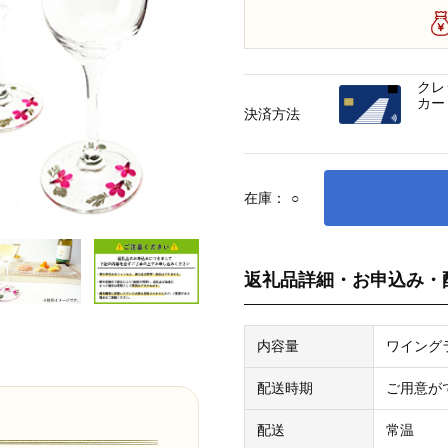
クレ
カー
決済方法
在庫：
○
返礼品詳細・お申込み・
内容量
ワイング
配送時期
ご用意が
配送
常温