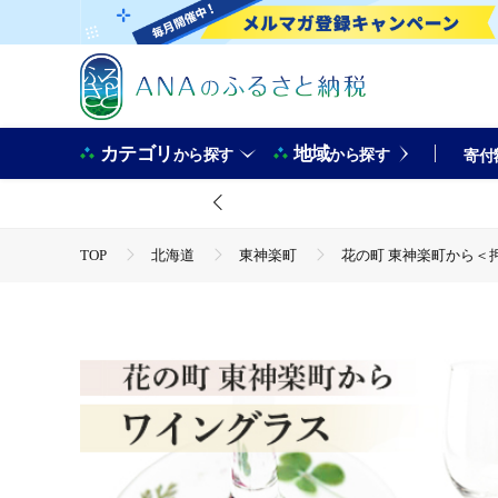
カテゴリ
地域
から探す
から探す
寄付
TOP
北海道
東神楽町
花の町 東神楽町から＜
TOP
日用品・雑貨
食器
花の町 東神楽町から