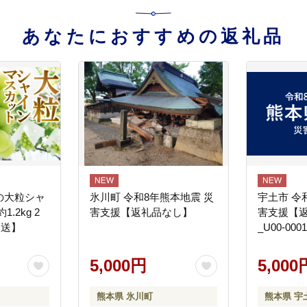
あなたにおすすめの返礼品
の大粒シャ
氷川町 令和8年熊本地震 災
宇土市 令
.2kg 2
害支援【返礼品なし】
害支援【
発送】
_U00-0001
5,000円
5,000
熊本県 氷川町
熊本県 宇