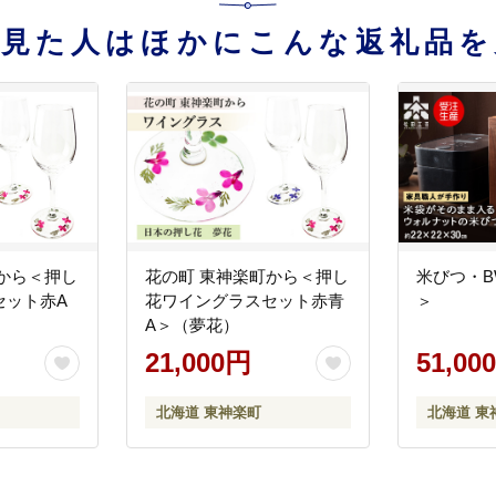
を見た人はほかにこんな返礼品を
から＜押し
花の町 東神楽町から＜押し
米びつ・B
セット赤A
花ワイングラスセット赤青
＞
A＞（夢花）
21,000円
51,00
北海道 東神楽町
北海道 東