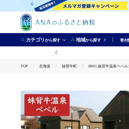
カテゴリ
地域
から探す
から探す
寄付
TOP
北海道
妹背牛町
H001 妹背牛温泉ペ
TOP
旅行・宿泊・体験
宿泊券
H001 妹背
TOP
旅行・宿泊・体験
体験チケット
その他