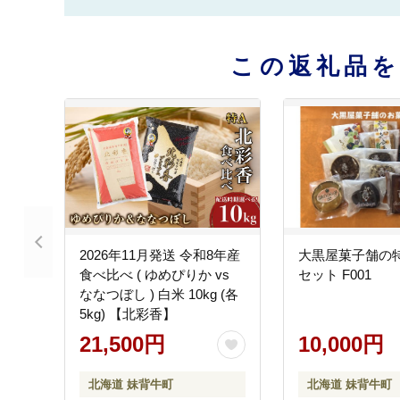
この返礼品
2026年11月発送 令和8年産
大黒屋菓子舗の
食べ比べ ( ゆめぴりか vs
セット F001
ななつぼし ) 白米 10kg (各
5kg) 【北彩香】
21,500円
10,000円
北海道 妹背牛町
北海道 妹背牛町