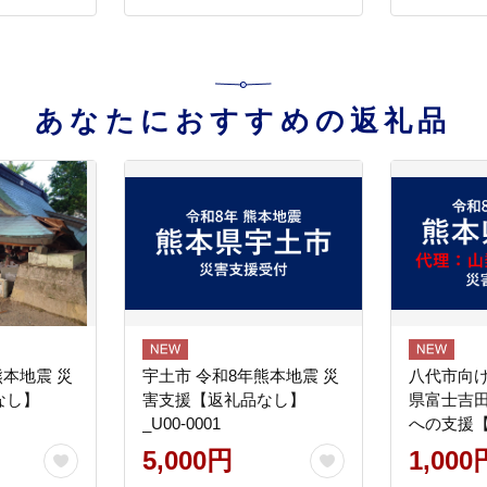
あなたにおすすめの返礼品
熊本地震 災
宇土市 令和8年熊本地震 災
八代市向け
なし】
害支援【返礼品なし】
県富士吉
_U00-0001
への支援
5,000円
1,000