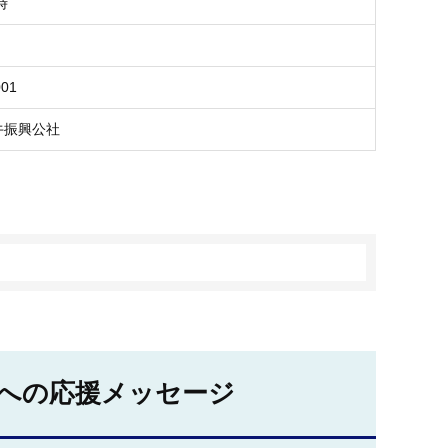
時
001
牛振興公社
。
への応援メッセージ