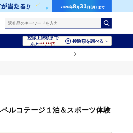
控除上限額まで
控除額を調べる
あと
***,***円
ト
泉ペペルコテージ１泊＆スポーツ体験