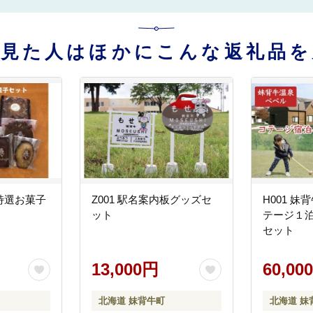
を見た人はほかにこんな返礼品を
特選お菓子
Z001 駅名案内板グッズセ
H001 
ット
テージ１
セット
13,000円
60,00
北海道 妹背牛町
北海道 妹