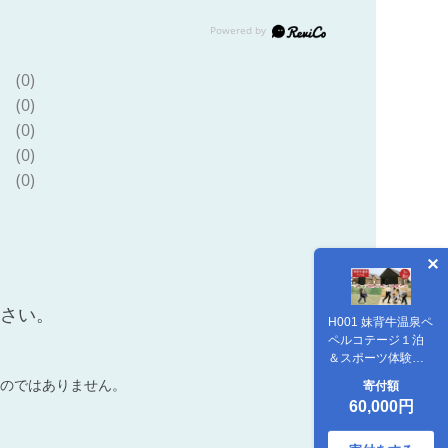
(0)
(0)
(0)
(0)
(0)
ださい。
H001 妹背牛温泉ペ
ペルコテージ１泊
＆スポーツ体験セ
ット
のではありません。
寄付額
60,000円