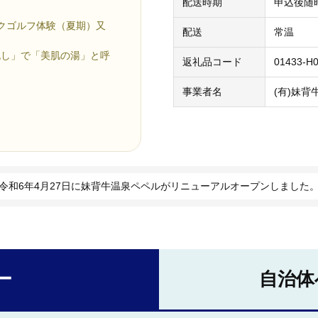
配送時期
申込後随
ークゴルフ体験（夏期）又
配送
常温
流し」で「美肌の湯」と呼
返礼品コード
01433-H
事業者名
(有)妹背
令和6年4月27日に妹背牛温泉ペペルがリニューアルオープンしました
ー
自治体