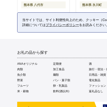
熊本県 八代市
熊本県 氷川町
当サイトでは、サイト利便性向上のため、クッキー（Coo
詳細については
プライバシーポリシー
をお読みください
お礼の品から探す
ANAオリジナル
定期便
酒
肉類
加工食品
旅行・宿泊・
魚介類
麺類
日用品・雑貨
野菜
パン・菓子類
電化製品
フルーツ
卵・乳製品
ファッション
米・穀物
飲料(酒以外)
返礼品なし