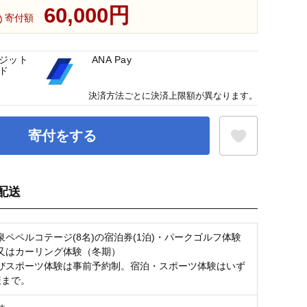
60,000円
寄付額
ジット
ANA Pay
ド
決済方法ごとに決済上限額が異なります。
寄付をする
配送
お気に入り登録
泉ペペルコテージ(8名)の宿泊券(1泊)・パークゴルフ体験
又はカーリング体験（冬期）
びスポーツ体験は事前予約制。宿泊・スポーツ体験はいず
様まで。