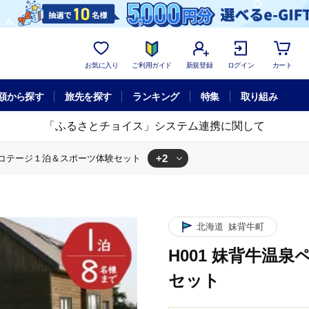
お気に入り
ご利用ガイド
新規登録
ログイン
カート
額から探す
旅先を探す
ランキング
特集
取り組み
「ふるさとチョイス」システム連携に関して
+2
ペルコテージ１泊＆スポーツ体験セット
牛温泉ペペルコテージ１泊＆スポーツ体験セット
体験チケット
H001 妹背牛温泉ペペルコテージ１泊＆スポーツ体験セッ
北海道
妹背牛町
H001 妹背牛温
セット