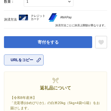
数量：
クレジット
ANA Pay
カード
決済方法
決済方法ごとに決済上限額が異なります。
寄付をする
URLをコピー
お気に入
返礼品について
【令和8年産米】
「北彩香(ゆめぴりか)」の白米20kg（5kg×4袋×1箱）をお
届けします。