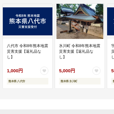
八代市 令和8年熊本地震
氷川町 令和8年熊本地震
災害支援【返礼品な
災害支援【返礼品な
し】
し】
し
1,000円
5,000円
5
熊本県 八代市
熊本県 氷川町