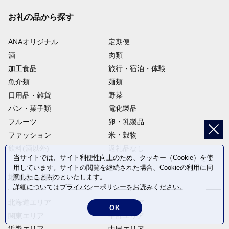
お礼の品から探す
ANAオリジナル
定期便
酒
肉類
加工食品
旅行・宿泊・体験
魚介類
麺類
日用品・雑貨
野菜
パン・菓子類
電化製品
フルーツ
卵・乳製品
ファッション
米・穀物
飲料(酒以外)
返礼品なし
当サイトでは、サイト利便性向上のため、クッキー（Cookie）を使
用しています。サイトの閲覧を継続された場合、Cookieの利用に同
意したことものといたします。
地域から探す
詳細については
プライバシーポリシー
をお読みください。
北海道エリア
東北エリア
OK
関東エリア
中部エリア