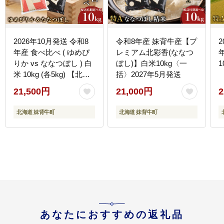
2026年10月発送 令和8
令和8年産 妹背牛産【プ
2
年産 食べ比べ ( ゆめぴ
レミアム北彩香(ななつ
りか vs ななつぼし ) 白
ぼし)】白米10kg〈一
米 10kg (各5kg) 【北彩
括〉2027年5月発送
香】
21,500円
21,000円
2
北海道 妹背牛町
北海道 妹背牛町
あなたにおすすめの返礼品