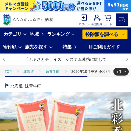
ログイン
新規登録
カート
カテゴリ
地域
ランキング
控除額を調べる
寄付額
旅先を探す
特集
ご利用ガイド
「ふるさとチョイス」システム連携に関して
+1
TOP
北海道
妹背牛町
2026年10月発送 令和8年産 ゆめぴり
TOP
米・穀物
米
ゆめぴりか
2026年10月発送 令和
北海道
妹背牛町