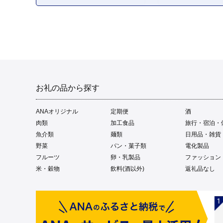
お礼の品から探す
ANAオリジナル
定期便
酒
肉類
加工食品
旅行・宿泊・
魚介類
麺類
日用品・雑貨
野菜
パン・菓子類
電化製品
フルーツ
卵・乳製品
ファッション
米・穀物
飲料(酒以外)
返礼品なし