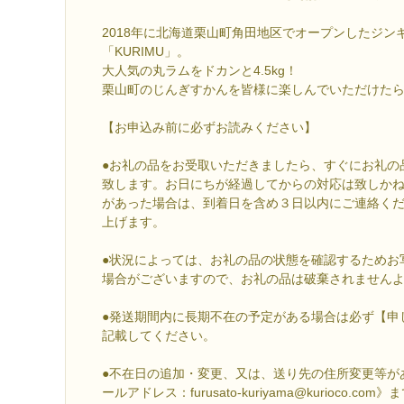
2018年に北海道栗山町角田地区でオープンしたジン
「KURIMU」。
大人気の丸ラムをドカンと4.5kg！
栗山町のじんぎすかんを皆様に楽しんでいただけた
【お申込み前に必ずお読みください】
●お礼の品をお受取いただきましたら、すぐにお礼の
致します。お日にちが経過してからの対応は致しか
があった場合は、到着日を含め３日以内にご連絡く
上げます。
●状況によっては、お礼の品の状態を確認するためお
場合がございますので、お礼の品は破棄されません
●発送期間内に長期不在の予定がある場合は必ず【申
記載してください。
●不在日の追加・変更、又は、送り先の住所変更等が
ールアドレス：furusato-kuriyama@kurioco.