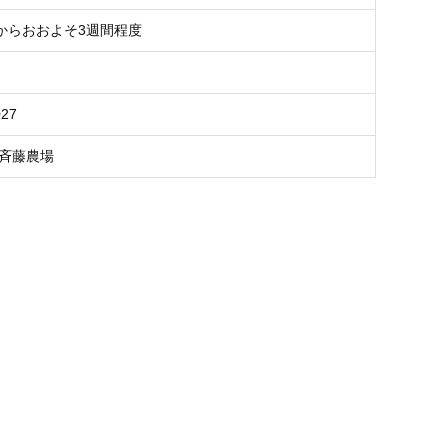
からおおよそ3週間程度
027
 斉藤農場