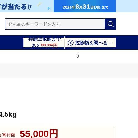
控除上限額まで
控除額を調べる
あと
***,***円
5kg
55,000円
寄付額