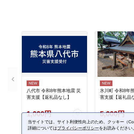
八代市 令和8年熊本地震 災
氷川町 令和8年
害支援【返礼品なし】
害支援【返礼品
1,000円
5,000円
当サイトでは、サイト利便性向上のため、クッキー（Coo
熊本県 八代市
熊本県 氷川町
詳細については
プライバシーポリシー
をお読みください