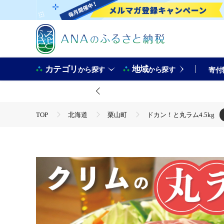
カテゴリ
地域
から探す
から探す
寄付
TOP
北海道
栗山町
ドカン！と丸ラム4.5kg
TOP
肉
ジビエ
羊肉・ラム肉
ドカン！と