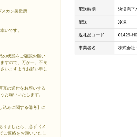
配送時期
決済完了
ギスカン製造所
配送
冷凍
ら幸いです。
返礼品コード
01429-H
事業者名
株式会社
品の状態をご確認お願い
ねますので、万が一、不良
ださいますようお願い申し
写真の送付をお願いする
ようお願いいたします。
し込みに関する備考】に
ありましたら、必ず《メ
com》までご連絡をお願いいたし