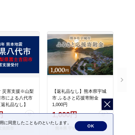
 災害支援※山梨
【返礼品なし】熊本県宇城
田市による八代市
市 ふるさと応援寄附金
【返礼品なし】
1,000円
円
1,000円
の利用に同意したことものといたします。
OK
士吉田市
熊本県 宇城市