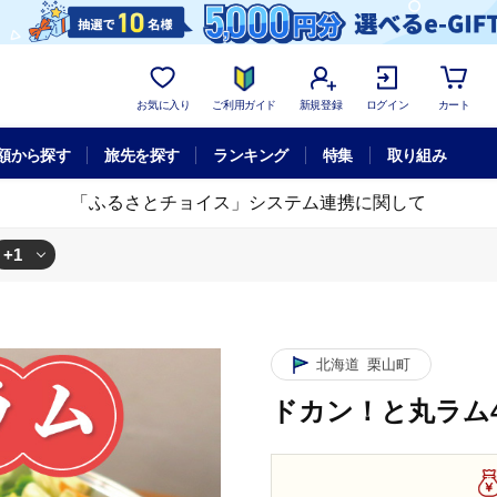
お気に入り
ご利用ガイド
新規登録
ログイン
カート
額から探す
旅先を探す
ランキング
特集
取り組み
「ふるさとチョイス」システム連携に関して
+1
丸ラム4.5kg
北海道
栗山町
ドカン！と丸ラム4.