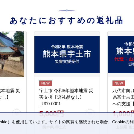
あなたにおすすめの返礼品
熊本地震 災
宇土市 令和8年熊本地震 災
八代市向け
なし】
害支援【返礼品なし】
県富士吉
_U00-0001
への支援
5,000円
1,000
kie）を使用しています。サイトの閲覧を継続された場合、Cookie
熊本県 宇土市
山梨県 富
。