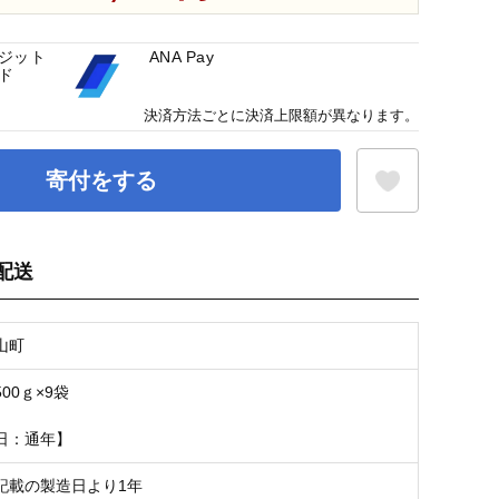
ジット
ANA Pay
ド
決済方法ごとに決済上限額が異なります。
寄付をする
配送
お気に入り登録
山町
00ｇ×9袋
日：通年】
記載の製造日より1年