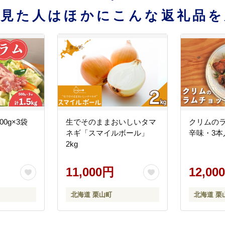
を見た人はほかにこんな返礼品を
0g×3袋
生でそのままおいしいタマ
クリムの
ネギ「スマイルボール」
辛味・3本
2kg
11,000円
12,00
北海道 栗山町
北海道 栗