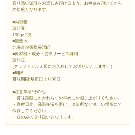
香り高い珈琲をお楽しみ頂けるよう、お申込み頂いてから
の焙煎となります。
■内容量
珈琲豆
100g×2袋
■製造地
北海道夕張郡長沼町
■原材料・成分・提供サービス詳細
珈琲豆
(クラフトアルミ袋にお入れしてお送りいたします。)
■期限
賞味期限:焙煎日より30日
■注意事項/その他
・賞味期限にかかわらずお早めにお召し上がりください。
・直射日光、高温多湿を避け、冷暗所など涼しい場所にて
保存してください。
・豆のみの取り扱いとなります。