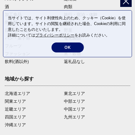
酒
肉類
加工食品
旅行・宿泊・体験
当サイトでは、サイト利便性向上のため、クッキー（Cookie）を使
魚介類
麺類
用しています。サイトの閲覧を継続された場合、Cookieの利用に同
意したことものといたします。
日用品・雑貨
野菜
詳細については
プライバシーポリシー
をお読みください。
パン・菓子類
電化製品
フルーツ
卵・乳製品
OK
ファッション
米・穀物
飲料(酒以外)
返礼品なし
地域から探す
北海道エリア
東北エリア
関東エリア
中部エリア
近畿エリア
中国エリア
四国エリア
九州エリア
沖縄エリア