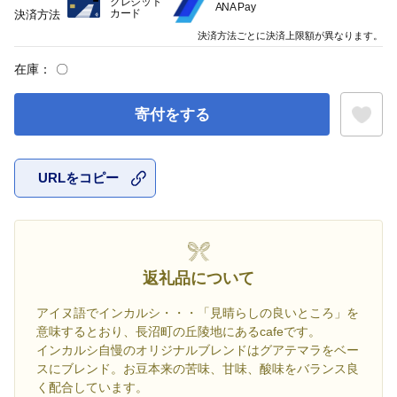
クレジット
ANA Pay
カード
決済方法
決済方法ごとに決済上限額が異なります。
在庫：
〇
寄付をする
URLをコピー
お気に入
返礼品について
アイヌ語でインカルシ・・・「見晴らしの良いところ」を
意味するとおり、長沼町の丘陵地にあるcafeです。
インカルシ自慢のオリジナルブレンドはグアテマラをベー
スにブレンド。お豆本来の苦味、甘味、酸味をバランス良
く配合しています。