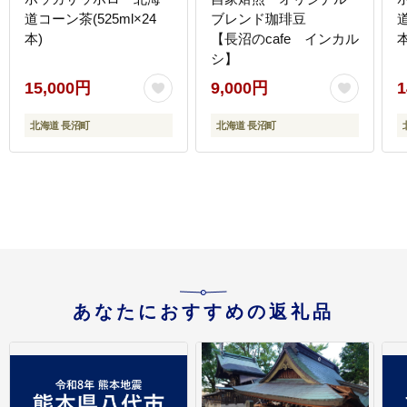
道コーン茶(525ml×24
ブレンド珈琲豆
本)
【長沼のcafe インカル
シ】
15,000円
9,000円
1
北海道 長沼町
北海道 長沼町
あなたにおすすめの返礼品