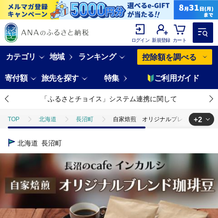
ログイン
新規登録
カート
カテゴリ
地域
ランキング
控除額を調べる
寄付額
旅先を探す
特集
ご利用ガイド
「ふるさとチョイス」システム連携に関して
+2
TOP
北海道
長沼町
自家焙煎 オリジナルブレンド珈琲豆 
TOP
飲料（酒以外）
自家焙煎 オリジナルブレンド珈琲豆 【長
北海道
長沼町
TOP
飲料（酒以外）
ソフトドリンク
コーヒー
自家