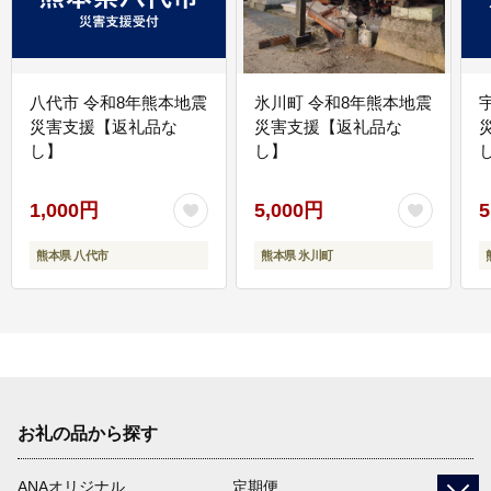
八代市 令和8年熊本地震
氷川町 令和8年熊本地震
災害支援【返礼品な
災害支援【返礼品な
し】
し】
し
1,000円
5,000円
5
熊本県 八代市
熊本県 氷川町
お礼の品から探す
ANAオリジナル
定期便