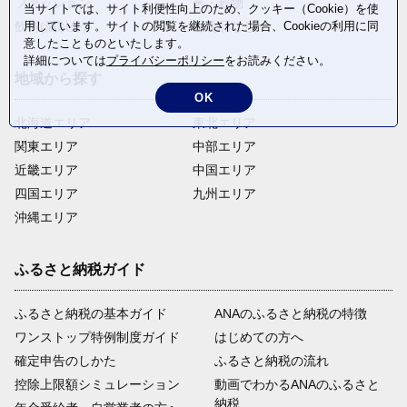
ファッション
米・穀物
当サイトでは、サイト利便性向上のため、クッキー（Cookie）を使
飲料(酒以外)
返礼品なし
用しています。サイトの閲覧を継続された場合、Cookieの利用に同
意したことものといたします。
詳細については
プライバシーポリシー
をお読みください。
地域から探す
OK
北海道エリア
東北エリア
関東エリア
中部エリア
近畿エリア
中国エリア
四国エリア
九州エリア
沖縄エリア
ふるさと納税ガイド
ふるさと納税の基本ガイド
ANAのふるさと納税の特徴
ワンストップ特例制度ガイド
はじめての方へ
確定申告のしかた
ふるさと納税の流れ
控除上限額シミュレーション
動画でわかるANAのふるさと
納税