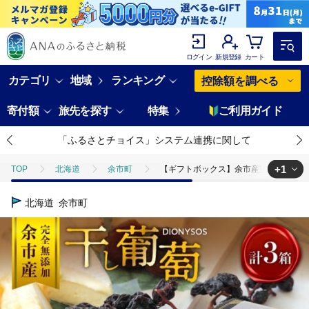
ログイン
新規登録
カート
カテゴリ
地域
ランキング
控除額を調べる
寄付額
旅先を探す
特集
ご利用ガイド
「ふるさとチョイス」システム連携に関して
+1
TOP
北海道
余市町
【ギフトボックス】余市産完全無添加干し葡萄D
TOP
加工食品
ほかの加工食品
【ギフトボックス】余市産完全無
北海道
余市町