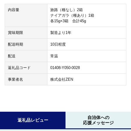
内容量
旅路（種なし）2箱
ナイアガラ（種あり）1箱
各15g×3箱 合計45g
賞味期限
製造より1年
配送時期
10日程度
配送
常温
返礼品コード
01408-Y050-0028
事業者名
株式会社ZEN
自治体への
返礼品レビュー
応援メッセージ