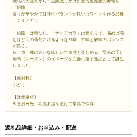
栽培の大変さから一度絶滅しかけた北海道原産の赤葡萄
「旅路」
香りが華やかで甘味のバランスが良い白ワインを作る品種
「ナイアガラ」
「旅路」は種なし、「ナイアガラ」は種ありで、噛めば噛
むほど元の葡萄に戻るような風味、甘味と酸味のバランス
が良く、
皮、身、種の豊かな味わいで食感も楽しめる、従来の干し
葡萄（レーズン）のイメージを完全に覆す逸品として誕生
しました。
【原材料】
ぶどう
【注意事項】
※直射日光、高温多湿を避けて常温で保存
返礼品詳細・お申込み・配送