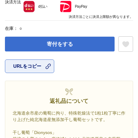
決済方法
d払い
PayPay
決済方法ごとに決済上限額が異なります。
在庫：
○
寄付をする
URLをコピー
お気に入
返礼品について
北海道余市産の葡萄に拘り、特殊乾燥法で1粒1粒丁寧に作
り上げた純北海道産無添加干し葡萄セットです。
干し葡萄「Dionysos」