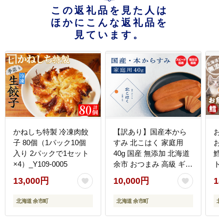
この返礼品を見た人は
ほかにこんな返礼品を
見ています。
かねしち特製 冷凍肉餃
【訳あり】国産本から
子 80個（1パック10個
すみ 北こはく 家庭用
入り 2パックで1セット
40g 国産 無添加 北海道
×4）_Y109-0005
余市 おつまみ 高級 ギフ
ト
ト プレゼント カラスミ
13,000円
10,000円
1
唐墨 ボッタルガ 魚卵 肴
珍味 日本酒 ウイスキー
北海道 余市町
北海道 余市町
パスタ お中元 お歳暮 正
月 産地直送 お取り寄せ