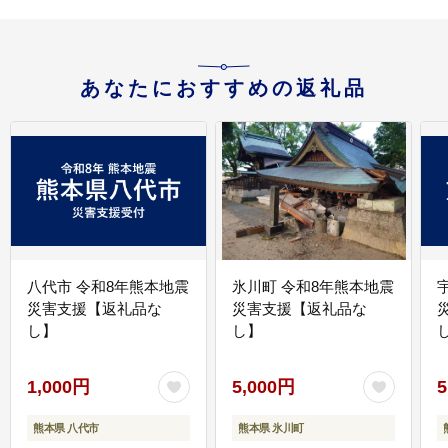
あなたにおすすめの返礼品
八代市 令和8年熊本地震
氷川町 令和8年熊本地震
災害支援【返礼品な
災害支援【返礼品な
し】
し】
し
1,000円
5,000円
5
熊本県 八代市
熊本県 氷川町