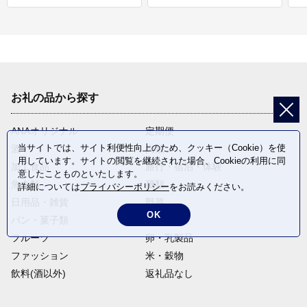
お礼の品から探す
ANAオリジナル
定期便
当サイトでは、サイト利便性向上のため、クッキー（Cookie）を使
酒
肉類
用しています。サイトの閲覧を継続された場合、Cookieの利用に同
加工食品
旅行・宿泊・体験
意したことものといたします。
魚介類
麺類
詳細については
プライバシーポリシー
をお読みください。
日用品・雑貨
野菜
OK
パン・菓子類
電化製品
フルーツ
卵・乳製品
ファッション
米・穀物
飲料(酒以外)
返礼品なし