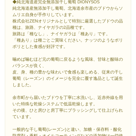
◆純北海道産完全無添加干し葡萄 DIONYSOS
純北海道産無添加干し葡萄。北海道余市産のブドウからソ
ムリエ自身が手作りしています。
株式会社ZENオリジナルとして特別に厳選したブドウの品
種は、旅路、ナイヤガラの2品種です。
旅路は「種なし」、ナイヤガラは「種あり」です。
「種あり」は種ごとご賞味ください。ナッツのようなポリ
ポリとした食感が好評です。
噛めば噛むほど元の葡萄に戻るような風味、甘味と酸味の
バランスが良く、
皮、身、種の豊かな味わいで食感も楽しめる、従来の干し
葡萄（レーズン）のイメージを完全に覆す逸品として誕生
しました。
余市町から届いたブドウを丁寧に水洗いし、近赤外線を用
いた特殊な乾燥システムで低温乾燥します。
その後、ひと房ひと房丁寧にブラッシングして仕上げられ
ています。
一般的な干し葡萄(レーズン)と違い、加糖・保存料・酸化
防腐剤・香料・オイルコーティングなどの添加物は一切使