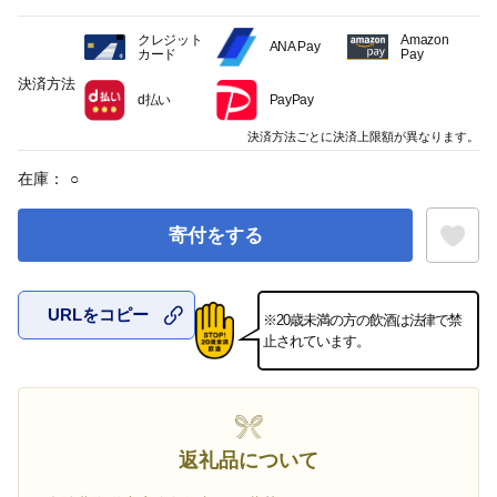
クレジット
Amazon
ANA Pay
カード
Pay
決済方法
d払い
PayPay
決済方法ごとに決済上限額が異なります。
在庫：
○
寄付をする
URLをコピー
※20歳未満の方の飲酒は法律で禁
お気に入
止されています。
返礼品について