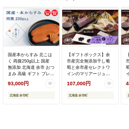
国産本からすみ 北こは
【ギフトボックス】余
く 両腹250g以上 国産
市産完全無添加干し葡
無添加 北海道 余市 おつ
萄と余市産セレクトワ
まみ 高級 ギフト プレゼ
インのマリアージュセ
ント カラスミ 唐墨 ボッ
ット ～A～_Y050-0025
ッ
93,000円
107,000円
4
タルガ 魚卵 肴 珍味 日
本酒 ウイスキー パスタ
北海道 余市町
北海道 余市町
お中元 お歳暮 正月 産地
直送 お取り寄せ_Y122-
0023