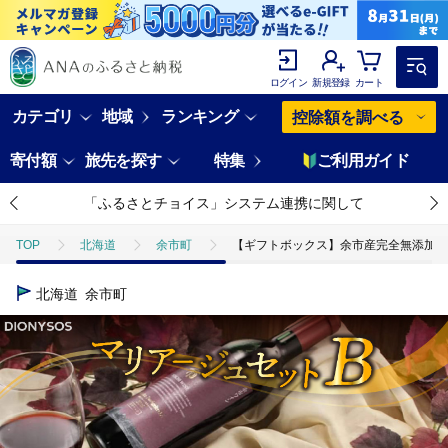
ログイン
新規登録
カート
カテゴリ
地域
ランキング
控除額を調べる
寄付額
旅先を探す
特集
ご利用ガイド
「ふるさとチョイス」システム連携に関して
TOP
北海道
余市町
【ギフトボックス】余市産完全無添加干し
北海道
余市町