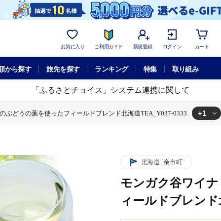
お気に入り
ご利用ガイド
新規登録
ログイン
カート
額から探す
旅先を探す
ランキング
特集
取り組み
「ふるさとチョイス」システム連携に関して
+1
のぶどうの葉を使ったフィールドブレンド北海道TEA_Y037-0333
モンガク谷ワイナリー 3種のぶどうの葉を使ったフィールドブレンド北海道TEA
北海道
余市町
モンガク谷ワイナ
ィールドブレンド北海