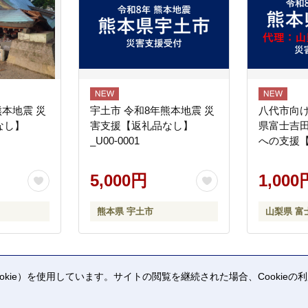
熊本地震 災
宇土市 令和8年熊本地震 災
八代市向け
なし】
害支援【返礼品なし】
県富士吉
_U00-0001
への支援
5,000円
1,000
熊本県 宇土市
山梨県 富
kie）を使用しています。サイトの閲覧を継続された場合、Cookie
。