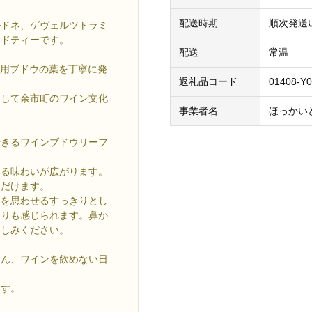
配送時期
順次発送
ルドネ、ゲヴェルツトラミ
ンドティーです。
配送
常温
ン用ブドウの葉を丁寧に発
返礼品コード
01408-Y0
として余市町のワイン文化
事業者名
ほっかい
できるワインブドウリーフ
ある味わいが広がります。
ただけます。
ウを思わせるすっきりとし
たりも感じられます。鼻か
楽しみください。
ろん、ワインを飲めない日
。
ます。