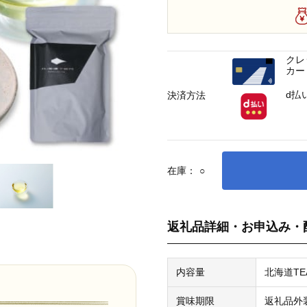
クレ
カー
d払
決済方法
在庫：
○
返礼品詳細・お申込み・
内容量
北海道TE
賞味期限
返礼品外