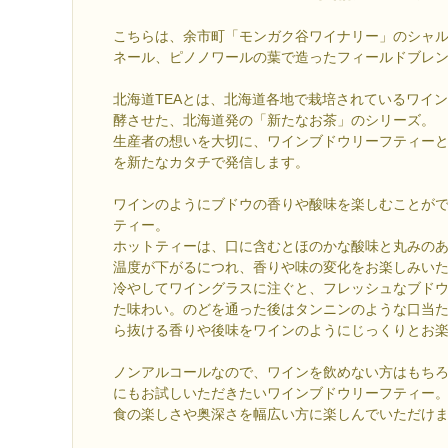
こちらは、余市町「モンガク谷ワイナリー」のシャ
ネール、ピノノワールの葉で造ったフィールドブレ
北海道TEAとは、北海道各地で栽培されているワイ
酵させた、北海道発の「新たなお茶」のシリーズ。
生産者の想いを大切に、ワインブドウリーフティー
を新たなカタチで発信します。
ワインのようにブドウの香りや酸味を楽しむことが
ティー。
ホットティーは、口に含むとほのかな酸味と丸みの
温度が下がるにつれ、香りや味の変化をお楽しみい
冷やしてワイングラスに注ぐと、フレッシュなブド
た味わい。のどを通った後はタンニンのような口当
ら抜ける香りや後味をワインのようにじっくりとお
ノンアルコールなので、ワインを飲めない方はもち
にもお試しいただきたいワインブドウリーフティー
食の楽しさや奥深さを幅広い方に楽しんでいただけ