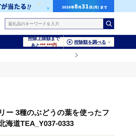
控除上限額まで
控除額を調べる
あと
***,***円
_Y037-0333
リー 3種のぶどうの葉を使ったフ
道TEA_Y037-0333