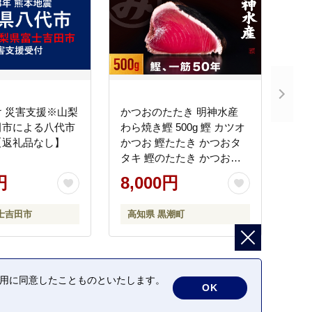
 災害支援※山梨
かつおのたたき 明神水産
田市による八代市
わら焼き鰹 500g 鰹 カツオ
【返礼品なし】
かつお 鰹たたき かつおタ
タキ 鰹のたたき かつおの
タタキ 藁焼き わら焼き 魚
円
8,000円
さかな 海鮮 刺身 お刺身 冷
凍 ご家庭用 グルメ 特産品
士吉田市
高知県 黒潮町
ご当地 本場 高知 黒潮町 ギ
フト 贈答品 人気 返礼品 ふ
るさと納税 魚介類 高知県
産 土佐名物 高知県 高評価
食卓 ご飯のお供 父の日 ギ
の利用に同意したことものといたします。
OK
フト プレゼント[1669]