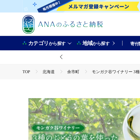
カテゴリ
地域
から探す
から探す
寄付
TOP
北海道
余市町
モンガク谷ワイナリー 3種
TOP
飲料（酒以外）
ソフトドリンク
お茶