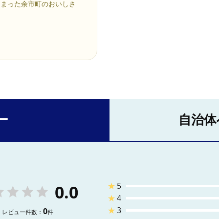
つまった余市町のおいしさ
ー
自治体
★
5
0.0
★
4
★
3
0
レビュー件数：
件