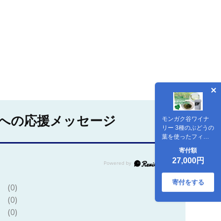
への応援メッセージ
モンガク谷ワイナ
リー 3種のぶどうの
葉を使ったフィー
ルドブレンド北海
寄付額
道TEA_Y037-0333
27,000円
寄付をする
(0)
(0)
(0)