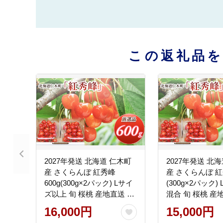
この返礼品
2027年発送 北海道 仁木町
2027年発送 北
産 さくらんぼ 紅秀峰
産 さくらんぼ 紅秀
600g(300g×2パック) Lサイ
(300g×2パック)
ズ以上 旬 桜桃 産地直送 サ
混合 旬 桜桃 産
クランボ チェリー フルー
ランボ チェリー
16,000円
15,000円
ツ 果物 果物類 仁木町 仁木
果物 果物類 仁木