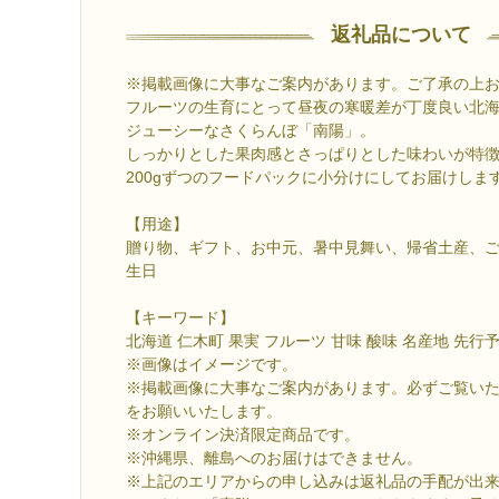
返礼品について
※掲載画像に大事なご案内があります。ご了承の上
フルーツの生育にとって昼夜の寒暖差が丁度良い北
ジューシーなさくらんぼ「南陽」。
しっかりとした果肉感とさっぱりとした味わいが特
200gずつのフードパックに小分けにしてお届けしま
【用途】
贈り物、ギフト、お中元、暑中見舞い、帰省土産、
生日
【キーワード】
北海道 仁木町 果実 フルーツ 甘味 酸味 名産地 先行
※画像はイメージです。
※掲載画像に大事なご案内があります。必ずご覧い
をお願いいたします。
※オンライン決済限定商品です。
※沖縄県、離島へのお届けはできません。
※上記のエリアからの申し込みは返礼品の手配が出