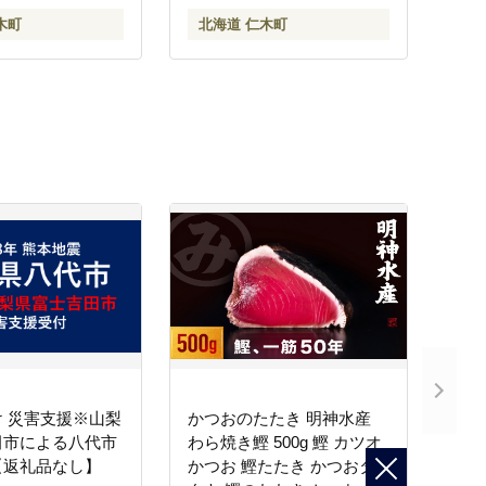
木町
北海道 仁木町
 災害支援※山梨
かつおのたたき 明神水産
田市による八代市
わら焼き鰹 500g 鰹 カツオ
【返礼品なし】
かつお 鰹たたき かつおタ