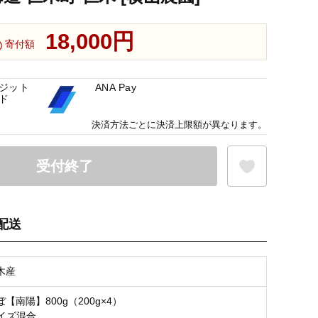
18,000円
寄付額
ジット
ANA Pay
ド
決済方法ごとに決済上限額が異なります。
受付終了
配送
お気に入り登録
木産
【南陽】800g（200g×4）
サイズ混合