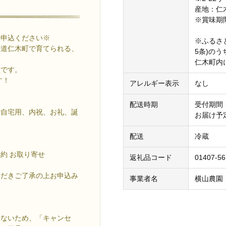
産地：仁
※賞味期
お申込ください※
※ふるさ
海道仁木町で育てられる、
5条)の
仁木町内
徴です。
す！
アレルギー表示
なし
配送時期
受付期間：
ご自宅用、内祝、お礼、誕
お届け予定
配送
冷蔵
予約 お取り寄せ
返礼品コード
01407-5
ただきご了承の上お申込み
事業者名
横山農園
来ないため、「キャンセ