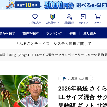
お気に入り
ご利用ガイド
新規登録
ログイン
カート
額から探す
旅先を探す
ランキング
特集
取り組み
「ふるさとチョイス」システム連携に関して
南陽 】800g（200g×4）L-LLサイズ混合 サクランボ チェリー フルーツ 果物 
んぼ【 南陽 】800g（200g×4）L-LLサイズ混合 サクランボ チェリー フルーツ
北海道
仁木町
2026年発送 さくら
LLサイズ混合 サ
果物類 ギフト 北海