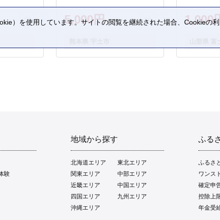
5,000円
1,000
kie）を使用しています。サイトの閲覧を継続された場合、Cookie
。
熊本県 宇土市
山梨県 富
地域から探す
ふる
北海道エリア
東北エリア
ふるさ
体験
関東エリア
中部エリア
ワンス
近畿エリア
中国エリア
確定申
四国エリア
九州エリア
控除上
沖縄エリア
年金受