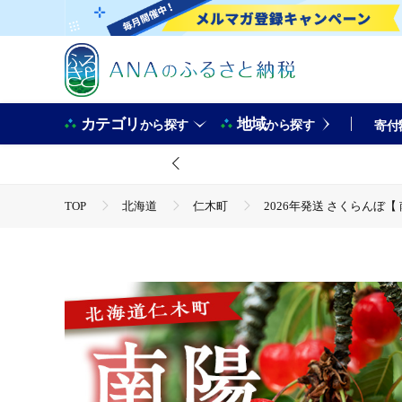
カテゴリ
地域
から探す
から探す
寄付
TOP
北海道
仁木町
2026年発送 さくらんぼ【 
TOP
フルーツ
さくらんぼ
2026年発送 さくら