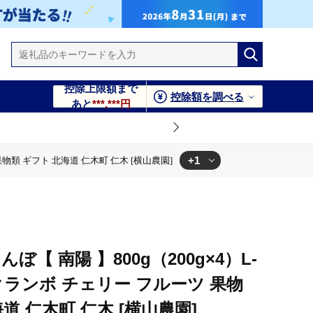
控除上限額まで
控除額を調べる
あと
***,***円
+1
果物類 ギフト 北海道 仁木町 仁木 [横山農園]
 果物 果物類 ギフト 北海道 仁木町 仁木 [横山農園]
んぼ【 南陽 】800g（200g×4）L-
クランボ チェリー フルーツ 果物
道 仁木町 仁木 [横山農園]