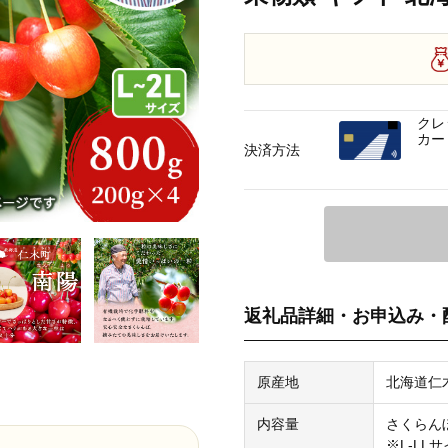
クレ
カー
決済方法
返礼品詳細・お申込み・
原産地
北海道仁
内容量
さくらんぼ
※L-LL