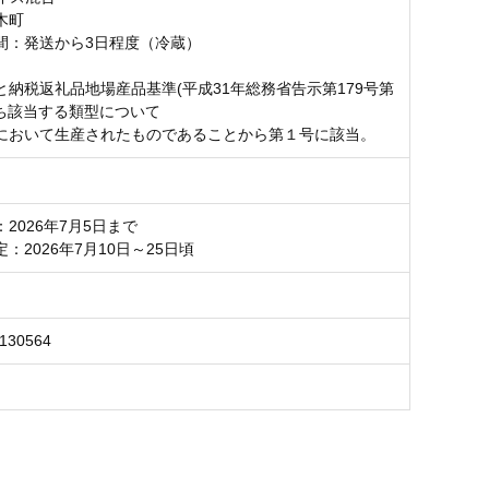
木町
間：発送から3日程度（冷蔵）
と納税返礼品地場産品基準(平成31年総務省告示第179号第
うち該当する類型について
において生産されたものであることから第１号に該当。
2026年7月5日まで
：2026年7月10日～25日頃
6130564