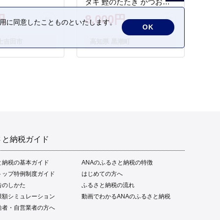
タキ 鰹のたたき かつおの
タタキ 藁焼き わら焼き 魚
円
8,000円
の利用に同意したことものといたします。
さかな 海鮮 刺身 お刺身 冷
OK
凍 ご家庭用 グルメ 特産品
士吉田市
高知県 黒潮町
ご当地 本場 高知 黒潮町 ギ
フト 贈答品 人気 返礼品 ふ
るさと納税 魚介類 高知県
産 土佐名物 高知県 高評価
食卓 ご飯のお供 父の日 ギ
フト プレゼント[1669]
さと納税ガイド
と納税の基本ガイド
ANAのふるさと納税の特徴
トップ特例制度ガイド
はじめての方へ
告のしかた
ふるさと納税の流れ
限額シミュレーション
動画でわかるANAのふるさと納税
給者・自営業者の方へ