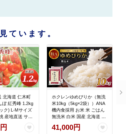
見ています。
送 北海道 仁木町
ホクレンゆめぴりか（無洗
ぼ 紅秀峰 1.2kg
米10kg（5kg×2袋））ANA
パック) L-Mサイズ
機内食採用 お米 米 ごはん
桜桃 産地直送 サク
無洗米 白米 国産 北海道 こ
ェリー フルーツ
め コメ [JA新おたる]
0円
41,000円
 仁木町 仁木 [松