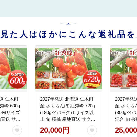
を見た人はほかにこんな返礼品を
海道 仁木町
2027年発送 北海道 仁木町
2027年発
峰 600g
産 さくらんぼ 紅秀峰 720g
産 さくらん
 L-Mサイズ
(180g×4パック) Lサイズ以
(300g×4
地直送 サク
上 旬 桜桃 産地直送 サクラ
混合 旬 
 フルーツ
ンボ チェリー フルーツ 果
ランボ チ
20,000円
25,00
町 仁木 [松
物 果物類 仁木町 仁木 [松山
果物 果物類