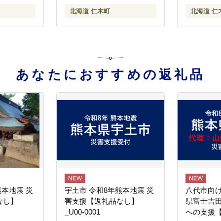
商店]
山商店]
北海道 仁木町
北海道 仁
あなたにおすすめの返礼品
熊本地震 災
宇土市 令和8年熊本地震 災
八代市向け
なし】
害支援【返礼品なし】
県富士吉
_U00-0001
への支援