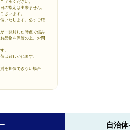
めご了承ください。
け日の指定は出来ません。
がございます。
配信いたします。必ずご確
万が一開封した時点で傷み
とお品物を保管の上、お問
ます。
出荷は致しかねます。
品質を担保できない場合
ー
自治体