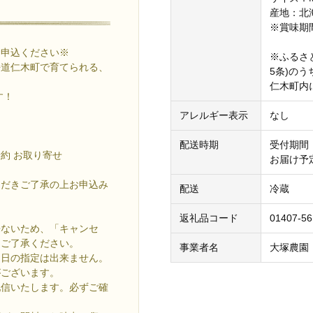
産地：北
※賞味期
お申込ください※
※ふるさ
海道仁木町で育てられる、
5条)の
仁木町内
す！
アレルギー表示
なし
配送時期
受付期間：
予約 お取り寄せ
お届け予定
ただきご了承の上お申込み
配送
冷蔵
返礼品コード
01407-5
来ないため、「キャンセ
めご了承ください。
事業者名
大塚農園
け日の指定は出来ません。
がございます。
配信いたします。必ずご確