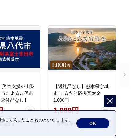
 災害支援※山梨
【返礼品なし】熊本県宇城
田市による八代市
市 ふるさと応援寄附金
【返礼品なし】
1,000円
円
1,000円
の利用に同意したことものといたします。
OK
士吉田市
熊本県 宇城市