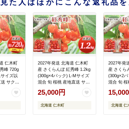
を見た人はほかにこんな返礼品を
海道 仁木町
2027年発送 北海道 仁木町
2027年発
峰 720g
産 さくらんぼ 紅秀峰 1.2kg
産 さくらん
 Lサイズ以
(300g×4パック) L-Mサイズ
(300g×2
直送 サクラ
混合 旬 桜桃 産地直送 サク
混合 旬 
ルーツ 果
ランボ チェリー フルーツ
ランボ チ
25,000円
15,00
 仁木 [松山
果物 果物類 仁木町 仁木 [松
果物 果物類
山商店]
山商店]
北海道 仁木町
北海道 仁