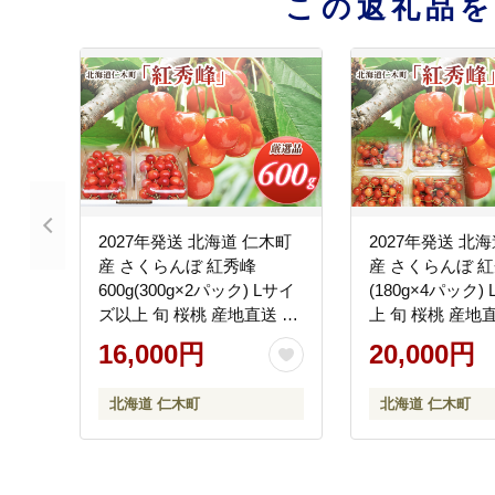
この返礼品
2027年発送 北海道 仁木町
2027年発送 北
産 さくらんぼ 紅秀峰
産 さくらんぼ 紅秀
600g(300g×2パック) Lサイ
(180g×4パック)
ズ以上 旬 桜桃 産地直送 サ
上 旬 桜桃 産地
クランボ チェリー フルー
ンボ チェリー フ
16,000円
20,000円
ツ 果物 果物類 仁木町 仁木
物 果物類 仁木町
[松山商店]
商店]
北海道 仁木町
北海道 仁木町