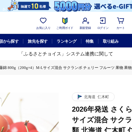
お気に入り
ご利用ガイド
新規登録
ログイン
カート
額から探す
旅先を探す
ランキング
特集
取り組み
「ふるさとチョイス」システム連携に関して
藤錦 800g（200g×4）M-Lサイズ混合 サクランボ チェリー フルーツ 果物 果物
んぼ 佐藤錦 800g（200g×4）M-Lサイズ混合 サクランボ チェリー フルーツ 果
北海道
仁木町
2026年発送 さくら
サイズ混合 サクラ
類 北海道 仁木町 