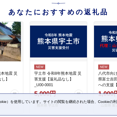
あなたにおすすめの返礼品
熊本地震 災
宇土市 令和8年熊本地震 災
八代市向け
なし】
害支援【返礼品なし】
県富士吉
_U00-0001
への支援
5,000円
1,000
kie）を使用しています。サイトの閲覧を継続された場合、Cookie
熊本県 宇土市
山梨県 富
。