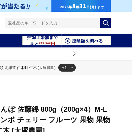
控除上限額まで
控除額を調べる
あと
***,***円
+1
類 北海道 仁木町 仁木 [大塚農園]
物 果物類 北海道 仁木町 仁木 [大塚農園]
んぼ 佐藤錦 800g（200g×4）M-L
ンボ チェリー フルーツ 果物 果物
仁木 [大塚農園]