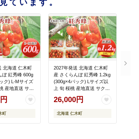
見ています。
送 北海道 仁木町
2027年発送 北海道 仁木町
ぼ 紅秀峰 600g
産 さくらんぼ 紅秀峰 1.2kg
パック) L-Mサイズ
(300g×4パック) Lサイズ以
桜桃 産地直送 サク
上 旬 桜桃 産地直送 サクラ
ェリー フルーツ
ンボ チェリー フルーツ 果
0円
26,000円
 仁木町 仁木 [松
物 果物類 仁木町 仁木 [松山
商店]
木町
北海道 仁木町