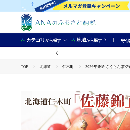
カテゴリ
地域
から探す
から探す
寄付
TOP
北海道
仁木町
2026年発送 さくらんぼ 佐
TOP
フルーツ
さくらんぼ
2026年発送 さくら