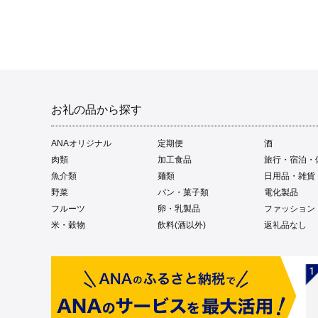
お礼の品から探す
ANAオリジナル
定期便
酒
肉類
加工食品
旅行・宿泊・
魚介類
麺類
日用品・雑貨
野菜
パン・菓子類
電化製品
フルーツ
卵・乳製品
ファッション
米・穀物
飲料(酒以外)
返礼品なし