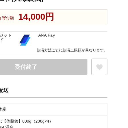
14,000円
寄付額
ジット
ANA Pay
ド
決済方法ごとに決済上限額が異なります。
受付終了
配送
お気に入り登録
木産
【佐藤錦】800g（200g×4）
-L混合