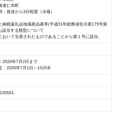
海道仁木町
間：発送から3日程度（冷蔵）
と納税返礼品地場産品基準(平成31年総務省告示第179号第
うち該当する類型について
において生産されたものであることから第１号に該当。
2026年7月2日まで
：2026年7月1日～15日頃
6130561