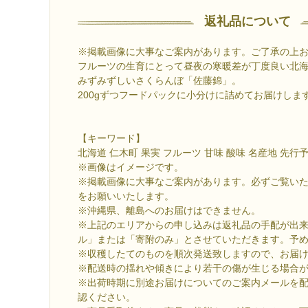
返礼品について
※掲載画像に大事なご案内があります。ご了承の上
フルーツの生育にとって昼夜の寒暖差が丁度良い北
みずみずしいさくらんぼ「佐藤錦」。
200gずつフードパックに小分けに詰めてお届けしま
【キーワード】
北海道 仁木町 果実 フルーツ 甘味 酸味 名産地 先行
※画像はイメージです。
※掲載画像に大事なご案内があります。必ずご覧い
をお願いいたします。
※沖縄県、離島へのお届けはできません。
※上記のエリアからの申し込みは返礼品の手配が出
ル」または「寄附のみ」とさせていただきます。予
※収穫したてのものを順次発送致しますので、お届
※配送時の揺れや傾きにより若干の傷が生じる場合
※出荷時期に別途お届けについてのご案内メールを
認ください。