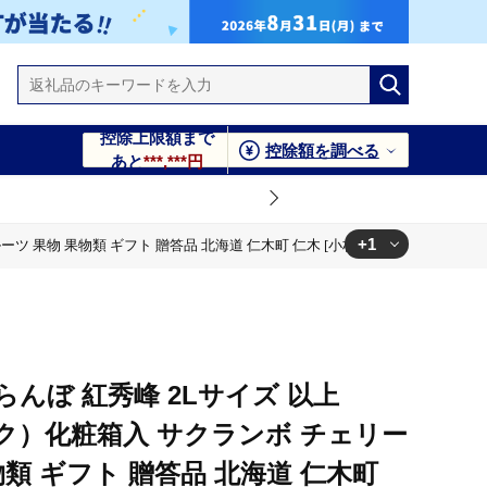
控除上限額まで
控除額を調べる
あと
***,***円
+1
ルーツ 果物 果物類 ギフト 贈答品 北海道 仁木町 仁木 [小林信幸]
 仁木町 仁木 [小林信幸]
くらんぼ 紅秀峰 2Lサイズ 以上
パック）化粧箱入 サクランボ チェリー
物類 ギフト 贈答品 北海道 仁木町