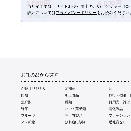
1,000円
5,000円
当サイトでは、サイト利便性向上のため、クッキー（Coo
詳細については
プライバシーポリシー
をお読みください
熊本県 八代市
熊本県 氷川町
お礼の品から探す
ANAオリジナル
定期便
酒
肉類
加工食品
旅行・宿泊・
魚介類
麺類
日用品・雑貨
野菜
パン・菓子類
電化製品
フルーツ
卵・乳製品
ファッション
米・穀物
飲料(酒以外)
返礼品なし