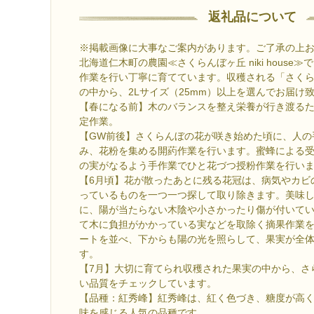
返礼品について
※掲載画像に大事なご案内があります。ご了承の上
北海道仁木町の農園≪さくらんぼヶ丘 niki house
作業を行い丁寧に育てています。収穫される「さく
の中から、2Lサイズ（25mm）以上を選んでお届け
【春になる前】木のバランスを整え栄養が行き渡る
定作業。
【GW前後】さくらんぼの花が咲き始めた頃に、人の
み、花粉を集める開葯作業を行います。蜜蜂による
の実がなるよう手作業でひと花づつ授粉作業を行い
【6月頃】花が散ったあとに残る花冠は、病気やカビ
っているものを一つ一つ探して取り除きます。美味
に、陽が当たらない木陰や小さかったり傷が付いて
て木に負担がかかっている実などを取除く摘果作業
ートを並べ、下からも陽の光を照らして、果実が全
す。
【7月】大切に育てられ収穫された果実の中から、さ
い品質をチェックしています。
【品種：紅秀峰】紅秀峰は、紅く色づき、糖度が高
味を感じる人気の品種です。