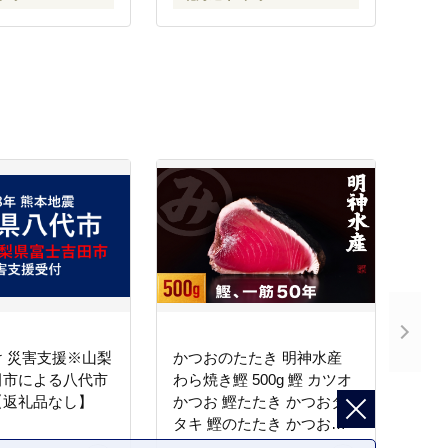
 災害支援※山梨
かつおのたたき 明神水産
田市による八代市
わら焼き鰹 500g 鰹 カツオ
【返礼品なし】
かつお 鰹たたき かつおタ
タキ 鰹のたたき かつおの
タタキ 藁焼き わら焼き 魚