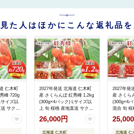
を見た人はほかにこんな返礼品を
海道 仁木町
2027年発送 北海道 仁木町
2027年発
峰 720g
産 さくらんぼ 紅秀峰 1.2kg
産 さくらん
 Lサイズ以
(300g×4パック) Lサイズ以
(300g×4
直送 サクラ
上 旬 桜桃 産地直送 サクラ
混合 旬 
ルーツ 果
ンボ チェリー フルーツ 果
ランボ チ
26,000円
25,00
 仁木 [松山
物 果物類 仁木町 仁木 [松山
果物 果物類
商店]
山商店]
北海道 仁木町
北海道 仁