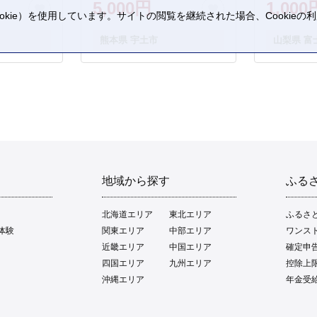
5,000円
1,000
kie）を使用しています。サイトの閲覧を継続された場合、Cookie
。
熊本県 宇土市
山梨県 富
地域から探す
ふる
北海道エリア
東北エリア
ふるさ
体験
関東エリア
中部エリア
ワンス
近畿エリア
中国エリア
確定申
四国エリア
九州エリア
控除上
沖縄エリア
年金受