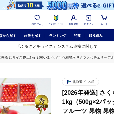
お気に入り
ご利用ガイド
新規登録
ログイン
カート
額から探す
旅先を探す
ランキング
特集
取り組み
「ふるさとチョイス」システム連携に関して
 紅秀峰 2Lサイズ 以上1kg（500g×2パック）化粧箱入 サクランボ チェリー フ
2パック）化粧箱入 サクランボ チェリー フルーツ 果物 果物類 ギフト 贈答品 北海道
北海道
仁木町
[2026年発送] さ
1kg（500g×2
フルーツ 果物 果