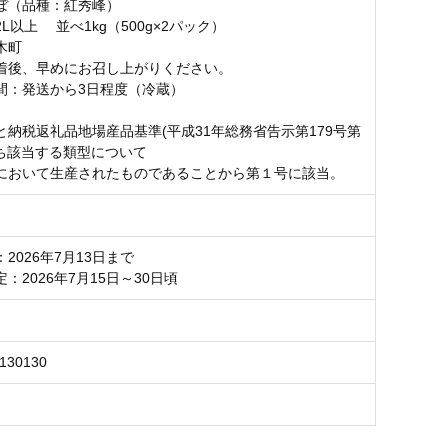
ぼ（品種：紅秀峰）
L以上 並べ1kg（500g×2パック）
木町
着後、早めにお召し上がりください。
間：発送から3日程度（冷蔵）
と納税返礼品地場産品基準(平成31年総務省告示第179号第
うち該当する類型について
において生産されたものであることから第１号に該当。
2026年7月13日まで
：2026年7月15日～30日頃
6130130