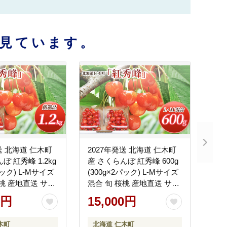
見ています。
送 北海道 仁木町
2027年発送 北海道 仁木町
ぼ 紅秀峰 1.2kg
産 さくらんぼ 紅秀峰 600g
パック) L-Mサイズ
(300g×2パック) L-Mサイズ
桜桃 産地直送 サク
混合 旬 桜桃 産地直送 サク
ェリー フルーツ
ランボ チェリー フルーツ
0円
15,000円
 仁木町 仁木 [松
果物 果物類 仁木町 仁木 [松
山商店]
木町
北海道 仁木町