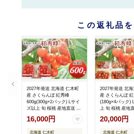
この返礼品
2027年発送 北海道 仁木町
2027年発送 北
産 さくらんぼ 紅秀峰
産 さくらんぼ 紅秀
600g(300g×2パック) Lサイ
(180g×4パック)
ズ以上 旬 桜桃 産地直送 サ
上 旬 桜桃 産地
クランボ チェリー フルー
ンボ チェリー フ
16,000円
20,000円
ツ 果物 果物類 仁木町 仁木
物 果物類 仁木町
[松山商店]
商店]
北海道 仁木町
北海道 仁木町