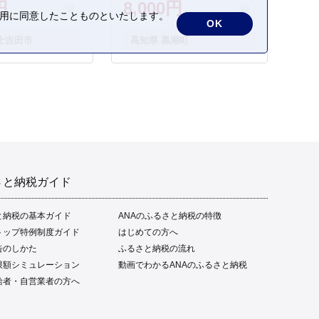
円
8,000円
さかな 海鮮 刺身 お刺身 冷
の利用に同意したことものといたします。
OK
凍 ご家庭用 グルメ 特産品
士吉田市
高知県 黒潮町
ご当地 本場 高知 黒潮町 ギ
フト 贈答品 人気 返礼品 ふ
るさと納税 魚介類 高知県
産 土佐名物 高知県 高評価
食卓 ご飯のお供 父の日 ギ
フト プレゼント[1669]
さと納税ガイド
と納税の基本ガイド
ANAのふるさと納税の特徴
トップ特例制度ガイド
はじめての方へ
告のしかた
ふるさと納税の流れ
限額シミュレーション
動画でわかるANAのふるさと納税
給者・自営業者の方へ