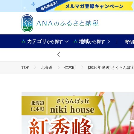
カテゴリ
地域
から探す
から探す
寄付
TOP
北海道
仁木町
[2026年発送] さくらんぼ
TOP
フルーツ
さくらんぼ
[2026年発送] さくらんぼ 紅秀峰 2Lサイズ 以上1kg（500g×