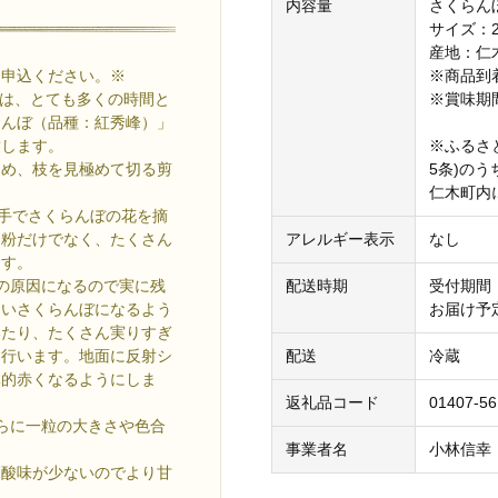
内容量
さくらん
サイズ：2
産地：仁
お申込ください。※
※商品到
≫では、とても多くの時間と
※賞味期
らんぼ（品種：紅秀峰）」
致します。
※ふるさ
ため、枝を見極めて切る剪
5条)の
仁木町内
手でさくらんぼの花を摘
受粉だけでなく、たくさん
アレルギー表示
なし
ます。
の原因になるので実に残
配送時期
受付期間：
しいさくらんぼになるよう
お届け予定
いたり、たくさん実りすぎ
を行います。地面に反射シ
配送
冷蔵
体的赤くなるようにしま
返礼品コード
01407-5
らに一粒の大きさや色合
事業者名
小林信幸
く酸味が少ないのでより甘