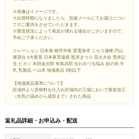
※画像はイメージです。
※出荷時期になりましたら、別途メールにてお届けについ
てのご案内をさせていただきます。
※製造状況によって発送が遅れる場合がございますので、
予めご了承ください。
リレーション 日本海 積丹半島 雷電海岸 ニセコ連峰 円山
展望台 4大夜景 日本夜景遺産 怒涛まつり 花火大会 荒井記
念 ピカソ 木田金次郎 有島武郎 生れ出づる悩み 絵の街 牛
乳 乳製品 一山本 地場産品 3割以下
【地場産品基準について】
区域外より原材料を仕入れ区域内の工場において製造加工
（生乳の温めから成形まで）された商品
返礼品詳細・お申込み・配送