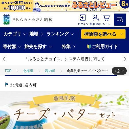
ログイン
新規登録
カート
カテゴリ
地域
ランキング
控除額を調べる
寄付額
旅先を探す
特集
ご利用ガイド
「ふるさとチョイス」システム連携に関して
+2
TOP
北海道
岩内町
倉島乳業チーズ・バターセット F21H-4
TOP
卵・乳製品
チーズ
倉島乳業チーズ・バターセット F21H
北海道
岩内町
TOP
卵・乳製品
バター
倉島乳業チーズ・バターセット F21H