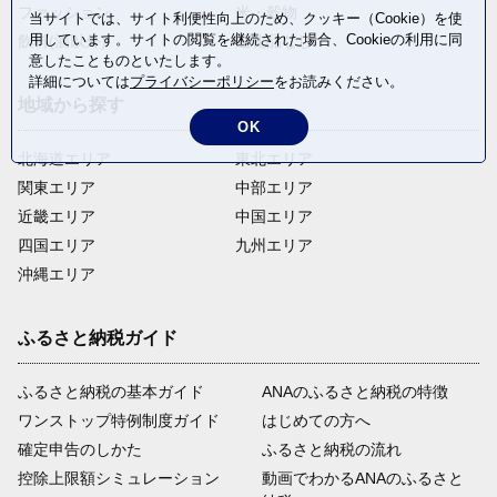
ファッション
米・穀物
当サイトでは、サイト利便性向上のため、クッキー（Cookie）を使
用しています。サイトの閲覧を継続された場合、Cookieの利用に同
飲料(酒以外)
返礼品なし
意したことものといたします。
詳細については
プライバシーポリシー
をお読みください。
地域から探す
OK
北海道エリア
東北エリア
関東エリア
中部エリア
近畿エリア
中国エリア
四国エリア
九州エリア
沖縄エリア
ふるさと納税ガイド
ふるさと納税の基本ガイド
ANAのふるさと納税の特徴
ワンストップ特例制度ガイド
はじめての方へ
確定申告のしかた
ふるさと納税の流れ
控除上限額シミュレーション
動画でわかるANAのふるさと