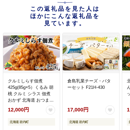
この返礼品を見た人は
ほかにこんな返礼品を
見ています。
クルミしらす佃煮
倉島乳業チーズ・バタ
425g(85g×5）くるみ 胡
ーセット F21H-430
桃 クルミ シラス 佃煮
ッ
おかず 北海道 おつまみ
045-a005
12,000円
17,000円
1
北海道 岩内町
北海道 岩内町