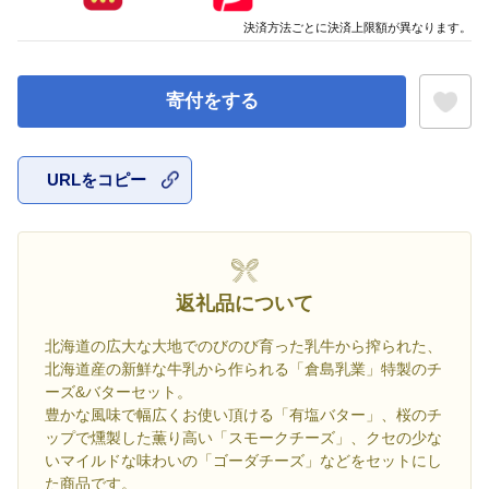
決済方法ごとに決済上限額が異なります。
寄付をする
URLをコピー
お気に入
返礼品について
北海道の広大な大地でのびのび育った乳牛から搾られた、
北海道産の新鮮な牛乳から作られる「倉島乳業」特製のチ
ーズ&バターセット。
豊かな風味で幅広くお使い頂ける「有塩バター」、桜のチ
ップで燻製した薫り高い「スモークチーズ」、クセの少な
いマイルドな味わいの「ゴーダチーズ」などをセットにし
た商品です。