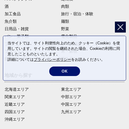
酒
肉類
加工食品
旅行・宿泊・体験
魚介類
麺類
日用品・雑貨
野菜
パン・菓子類
電化製品
当サイトでは、サイト利便性向上のため、クッキー（Cookie）を使
フルーツ
卵・乳製品
用しています。サイトの閲覧を継続された場合、Cookieの利用に同
ファッション
米・穀物
意したことものといたします。
飲料(酒以外)
返礼品なし
詳細については
プライバシーポリシー
をお読みください。
OK
地域から探す
北海道エリア
東北エリア
関東エリア
中部エリア
近畿エリア
中国エリア
四国エリア
九州エリア
沖縄エリア