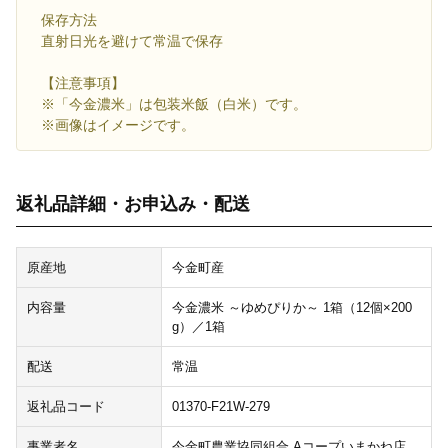
保存方法
直射日光を避けて常温で保存
【注意事項】
※「今金濃米」は包装米飯（白米）です。
※画像はイメージです。
返礼品詳細・お申込み・配送
原産地
今金町産
内容量
今金濃米 ～ゆめぴりか～ 1箱（12個×200
g）／1箱
配送
常温
返礼品コード
01370-F21W-279
事業者名
今金町農業協同組合 Aコープいまかね店