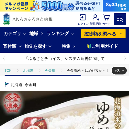
ログイン
新規登録
カート
カテゴリ
地域
ランキング
控除額を調べる
寄付額
旅先を探す
特集
ご利用ガイド
「ふるさとチョイス」システム連携に関して
+3
TOP
北海道
今金町
今金濃米 ～ゆめぴりか～ 1箱（12個×20
TOP
米・穀物
今金濃米 ～ゆめぴりか～ 1箱（12個×200g）パックご
北海道
今金町
TOP
米・穀物
米
今金濃米 ～ゆめぴりか～ 1箱（12個×200g
TOP
米・穀物
米
ゆめぴりか
今金濃米 ～ゆめぴりか～ 