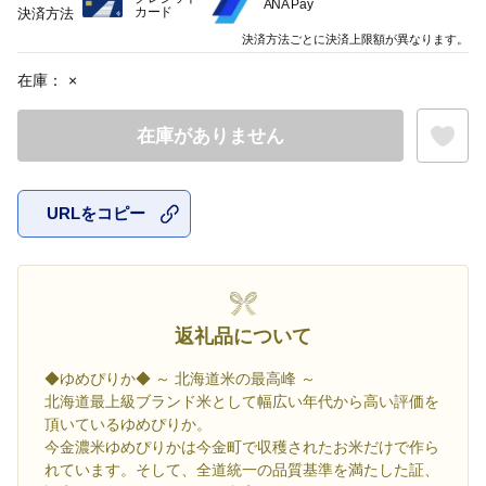
ANA Pay
カード
決済方法
決済方法ごとに決済上限額が異なります。
在庫：
×
在庫がありません
URLをコピー
お気に入
返礼品について
◆ゆめぴりか◆ ～ 北海道米の最高峰 ～
北海道最上級ブランド米として幅広い年代から高い評価を
頂いているゆめぴりか。
今金濃米ゆめぴりかは今金町で収穫されたお米だけで作ら
れています。そして、全道統一の品質基準を満たした証、