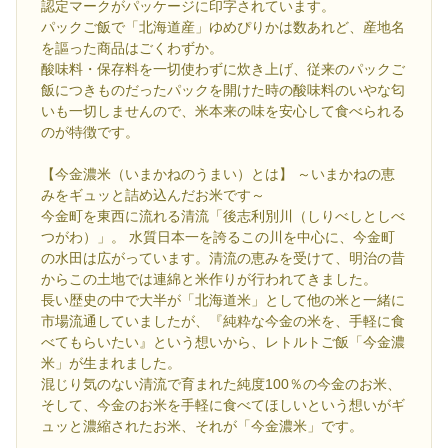
認定マークがパッケージに印字されています。
パックご飯で「北海道産」ゆめぴりかは数あれど、産地名
を謳った商品はごくわずか。
酸味料・保存料を一切使わずに炊き上げ、従来のパックご
飯につきものだったパックを開けた時の酸味料のいやな匂
いも一切しませんので、米本来の味を安心して食べられる
のが特徴です。
【今金濃米（いまかねのうまい）とは】 ～いまかねの恵
みをギュッと詰め込んだお米です～
今金町を東西に流れる清流「後志利別川（しりべしとしべ
つがわ）」。 水質日本一を誇るこの川を中心に、今金町
の水田は広がっています。清流の恵みを受けて、明治の昔
からこの土地では連綿と米作りが行われてきました。
長い歴史の中で大半が「北海道米」として他の米と一緒に
市場流通していましたが、『純粋な今金の米を、手軽に食
べてもらいたい』という想いから、レトルトご飯「今金濃
米」が生まれました。
混じり気のない清流で育まれた純度100％の今金のお米、
そして、今金のお米を手軽に食べてほしいという想いがギ
ュッと濃縮されたお米、それが「今金濃米」です。