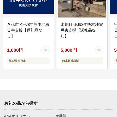
八代市 令和8年熊本地震
氷川町 令和8年熊本地震
災害支援【返礼品な
災害支援【返礼品な
し】
し】
し
1,000円
5,000円
5
熊本県 八代市
熊本県 氷川町
お礼の品から探す
ANAオリジナル
定期便