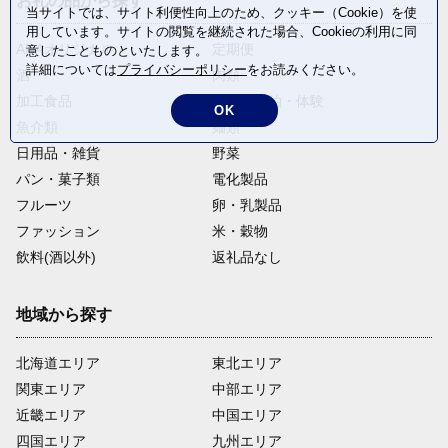
お礼の品から探す
当サイトでは、サイト利便性向上のため、クッキー（Cookie）を使
用しています。サイトの閲覧を継続された場合、Cookieの利用に同
ANAオリジナル
定期便
意したことものといたします。
詳細については
プライバシーポリシー
をお読みください。
酒
肉類
加工食品
旅行・宿泊・体験
OK
魚介類
麺類
日用品・雑貨
野菜
パン・菓子類
電化製品
フルーツ
卵・乳製品
ファッション
米・穀物
飲料(酒以外)
返礼品なし
地域から探す
北海道エリア
東北エリア
関東エリア
中部エリア
近畿エリア
中国エリア
四国エリア
九州エリア