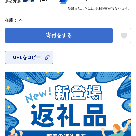
カード
決済方法
決済方法ごとに決済上限額が異なります。
在庫：
○
寄付をする
URLをコピー
お気に入