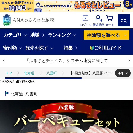
ログイン
新規登録
カート
カテゴリ
地域
ランキング
控除額を調べる
寄付額
旅先を探す
特集
ご利用ガイド
「ふるさとチョイス」システム連携に関して
+4
TOP
北海道
八雲町
【3回定期便】八雲豚 バーベキューセ
165357-40036356
TOP
肉
豚肉
焼肉(豚肉)
【3回定期便】八雲豚 バー
北海道
八雲町
TOP
肉
加工肉
ハム・ソーセージ
【3回定期便】八雲
TOP
肉
加工肉
ほかの加工肉
【3回定期便】八雲豚 
TOP
定期便
肉(定期便)
【3回定期便】八雲豚 バーベキュー