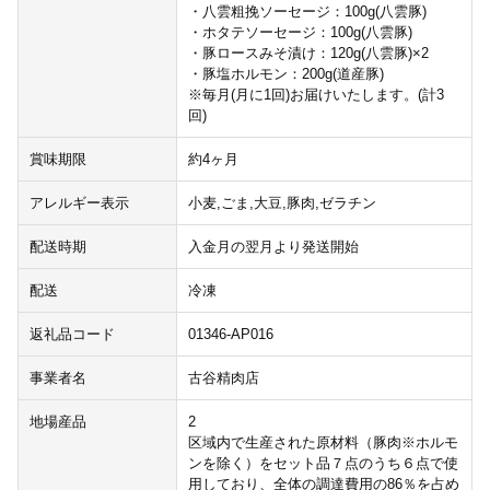
・八雲粗挽ソーセージ：100g(八雲豚)
・ホタテソーセージ：100g(八雲豚)
・豚ロースみそ漬け：120g(八雲豚)×2
・豚塩ホルモン：200g(道産豚)
※毎月(月に1回)お届けいたします。(計3
回)
賞味期限
約4ヶ月
アレルギー表示
小麦,ごま,大豆,豚肉,ゼラチン
配送時期
入金月の翌月より発送開始
配送
冷凍
返礼品コード
01346-AP016
事業者名
古谷精肉店
地場産品
2
区域内で生産された原材料（豚肉※ホルモ
ンを除く）をセット品７点のうち６点で使
用しており、全体の調達費用の86％を占め