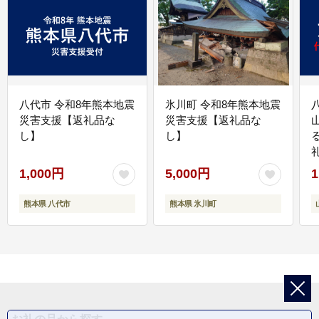
八代市 令和8年熊本地震
氷川町 令和8年熊本地震
災害支援【返礼品な
災害支援【返礼品な
し】
し】
1,000円
5,000円
1
熊本県 八代市
熊本県 氷川町