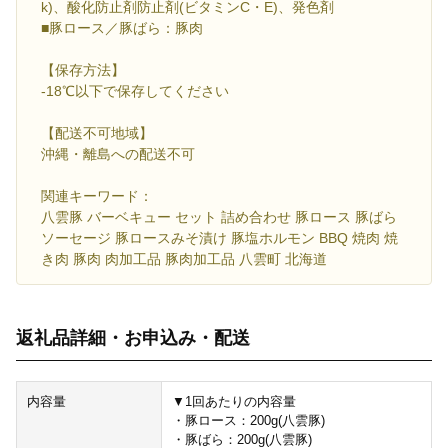
k)、酸化防止剤防止剤(ビタミンC・E)、発色剤
■豚ロース／豚ばら：豚肉
【保存方法】
-18℃以下で保存してください
【配送不可地域】
沖縄・離島への配送不可
関連キーワード：
八雲豚 バーベキュー セット 詰め合わせ 豚ロース 豚ばら
ソーセージ 豚ロースみそ漬け 豚塩ホルモン BBQ 焼肉 焼
き肉 豚肉 肉加工品 豚肉加工品 八雲町 北海道
返礼品詳細・お申込み・配送
内容量
▼1回あたりの内容量
・豚ロース：200g(八雲豚)
・豚ばら：200g(八雲豚)