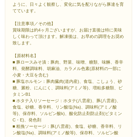
ように、日々よく観察し、変化に気を配りながら豚達を育
てています。
【注意事項／その他】
賞味期限は約4ヶ月ございますが、お届け直後は特に美味
しく味わって頂けます。解凍後は、お早めの調理をお奨め
致します。
【原材料名】
■ 豚ロースみそ漬：豚肉、野菜、味噌、糖類、味醂、香辛
料、発酵調味料、胡麻油、カラメル色素(原材料の一部に
小麦・大豆を含む)
■ 豚塩ホルモン：豚肉臓肉(道内産)、食塩、こしょう、砂
糖、澱粉、にんにく、調味料(アミノ等)、増粘多糖類、ビ
タミンB1
■ ホタテ入りソーセージ：ホタテ(八雲産)、豚(八雲産)、
食塩、砂糖、香辛料、リン酸塩(Na)、調味料(アミノ酸
等)、保存料、ソルビン酸k)、酸化防止剤防止剤(ビタミン
C・E)、発色剤
■ 粗挽ソーセージ：豚(八雲産)、食塩、砂糖、香辛料、リ
ン酸塩(Na)、調味料(アミノ酸等)、保存料、ソルビン酸