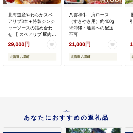
北海道産やわらかスペ
八雲和牛 肩ロース
アリブ8本＋特製ジンジ
（すきやき用）約400g
引
ャーソースの詰め合わ
※沖縄・離島への配送
せ 【 スペアリブ 豚肉
不可
肉 食品 グルメ お取り寄
29,000円
21,000円
1
せ お取り寄せグルメ 八
雲町 北海道 】 ※沖縄・
北海道 八雲町
北海道 八雲町
離島への配送不可
あなたにおすすめの返礼品