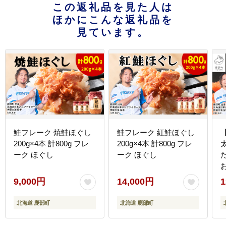
この返礼品を見た人は
ほかにこんな返礼品を
見ています。
鮭フレーク 焼鮭ほぐし
鮭フレーク 紅鮭ほぐし
200g×4本 計800g フレ
200g×4本 計800g フレ
太
ーク ほぐし
ーク ほぐし
9,000円
14,000円
1
北海道 鹿部町
北海道 鹿部町