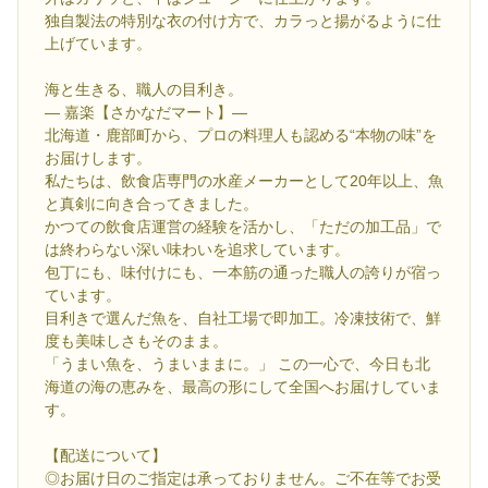
独自製法の特別な衣の付け方で、カラっと揚がるように仕
上げています。
海と生きる、職人の目利き。
— 嘉楽【さかなだマート】—
北海道・鹿部町から、プロの料理人も認める“本物の味”を
お届けします。
私たちは、飲食店専門の水産メーカーとして20年以上、魚
と真剣に向き合ってきました。
かつての飲食店運営の経験を活かし、「ただの加工品」で
は終わらない深い味わいを追求しています。
包丁にも、味付けにも、一本筋の通った職人の誇りが宿っ
ています。
目利きで選んだ魚を、自社工場で即加工。冷凍技術で、鮮
度も美味しさもそのまま。
「うまい魚を、うまいままに。」 この一心で、今日も北
海道の海の恵みを、最高の形にして全国へお届けしていま
す。
【配送について】
◎お届け日のご指定は承っておりません。ご不在等でお受