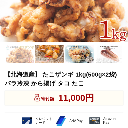
【北海道産】 たこザンギ 1kg(500g×2袋)
バラ冷凍 から揚げ タコ たこ
11,000円
寄付額
クレジット
Amazon
ANA Pay
カード
Pay