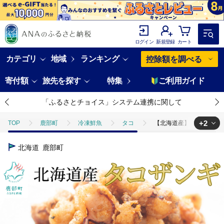
ログイン
新規登録
カート
カテゴリ
地域
ランキング
控除額を調べる
寄付額
旅先を探す
特集
ご利用ガイド
「ふるさとチョイス」システム連携に関して
+2
TOP
鹿部町
冷凍鮮魚
タコ
【北海道産】 たこザンギ 1k
TOP
魚介類
【北海道産】 たこザンギ 1kg(500g×2袋) バラ冷凍 
北海道
鹿部町
TOP
魚介類
たこ・いか
【北海道産】 たこザンギ 1kg(500