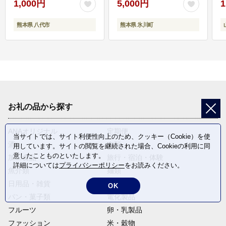
1,000円
5,000円
1
熊本県 八代市
熊本県 氷川町
お礼の品から探す
ANAオリジナル
定期便
当サイトでは、サイト利便性向上のため、クッキー（Cookie）を使
酒
肉類
用しています。サイトの閲覧を継続された場合、Cookieの利用に同
意したことものといたします。
加工食品
旅行・宿泊・体験
詳細については
プライバシーポリシー
をお読みください。
魚介類
麺類
日用品・雑貨
野菜
OK
パン・菓子類
電化製品
フルーツ
卵・乳製品
ファッション
米・穀物