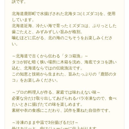
訣です。
北海道鹿部町で水揚げされた北海タコ(ミズダコ)を、使用
しています。
北海道近海、冷たい海で育ったミズダコは、ぷりっとした
歯ごたえと、みずみずしい旨みが格別。
噛むほどに広がる、北の海のごちそうをお楽しみくださ
い。
～北海道で古くから伝わる「タコ箱漁」～
タコが好む暗く狭い場所に木箱を沈め、海底でタコを誘い
込む、北海道ならではの伝統漁法です。
この知恵と技術から生まれた、旨みたっぷりの『鹿部のタ
コ』をお楽しみください。
～プロの料理人が作る、家庭では味わえない味～
必要な分だけ取り出してあげられるバラ冷凍なので、食べ
たいときに揚げたての味を楽しめます。
素材や衣の食感にこだわり、試作を重ねた自信作です。
～冷凍のまま中温で3分揚げるだけ～
外はカリッと、中はジューシーに仕上がります。