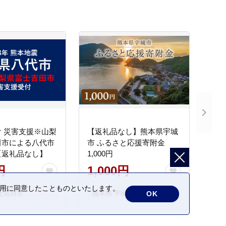
 災害支援※山梨
【返礼品なし】熊本県宇城
田市による八代市
市 ふるさと応援寄附金
【返礼品なし】
1,000円
円
1,000円
の利用に同意したことものといたします。
OK
士吉田市
熊本県 宇城市