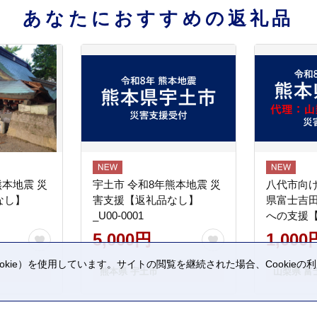
あなたにおすすめの返礼品
熊本地震 災
宇土市 令和8年熊本地震 災
八代市向け
なし】
害支援【返礼品なし】
県富士吉
_U00-0001
への支援
5,000円
1,000
kie）を使用しています。サイトの閲覧を継続された場合、Cookie
熊本県 宇土市
山梨県 富
。