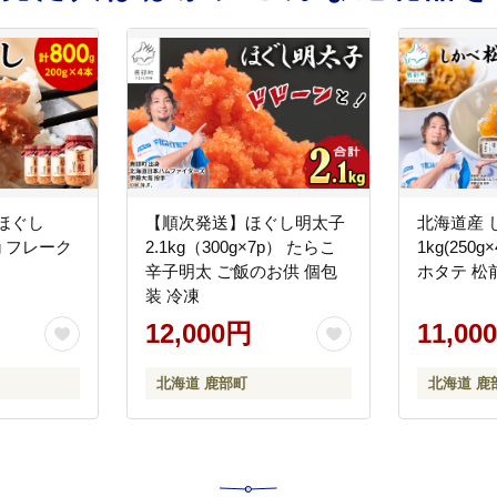
ほぐし
【順次発送】ほぐし明太子
北海道産 
0g フレーク
2.1kg（300g×7p） たらこ
1kg(250
辛子明太 ご飯のお供 個包
ホタテ 松
装 冷凍
12,000円
11,00
北海道 鹿部町
北海道 鹿