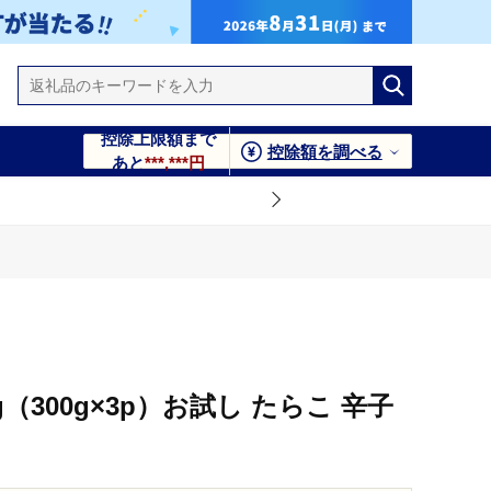
控除上限額まで
控除額を調べる
あと
***,***円
g（300g×3p）お試し たらこ 辛子