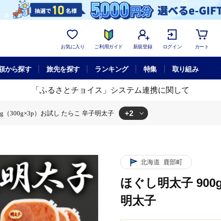
お気に入り
ご利用ガイド
新規登録
ログイン
カート
額から探す
旅先を探す
ランキング
特集
取り組み
「ふるさとチョイス」システム連携に関して
+2
g（300g×3p）お試し たらこ 辛子明太子
 たらこ 辛子明太子
太子
ほぐし明太子 900g（300g×3p）お試し たらこ 辛子明太子
北海道
鹿部町
ほぐし明太子 900
明太子