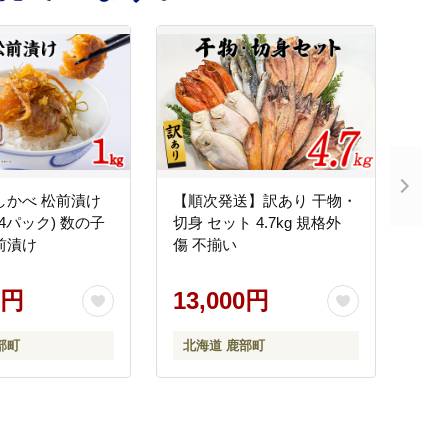
しかべ 松前漬け
【順次発送】訳あり 干物・
g×4パック) 数の子
切身 セット 4.7kg 規格外
前漬け
傷 不揃い
0円
13,000円
部町
北海道 鹿部町