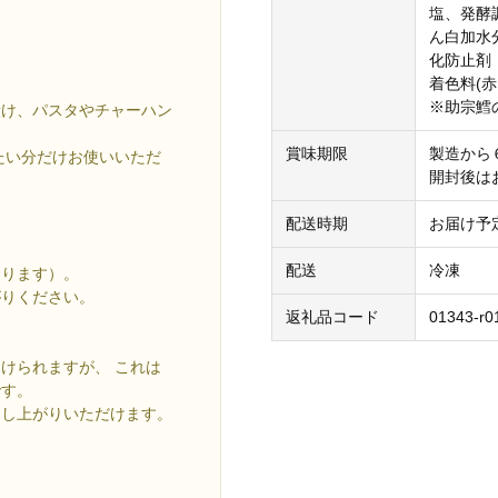
塩、発酵
ん白加水
化防止剤
着色料(赤
※助宗鱈
漬け、パスタやチャーハン
賞味期限
製造から
たい分だけお使いいただ
開封後は
配送時期
お届け予
配送
冷凍
なります）。
がりください。
返礼品コード
01343-r0
。
けられますが、 これは
です。
召し上がりいただけます。