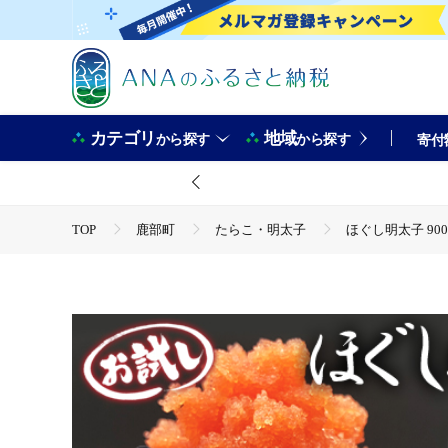
カテゴリ
地域
から探す
から探す
寄付
TOP
鹿部町
たらこ・明太子
ほぐし明太子 900
TOP
魚介類
ほぐし明太子 900g（300g×3p）お試し
TOP
魚介類
うに・いくら・魚卵
たらこ・明