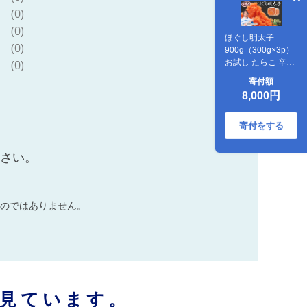
(0)
(0)
ほぐし明太子
(0)
900g（300g×3p）
お試し たらこ 辛子
(0)
明太子
寄付額
8,000円
寄付をする
ださい。
のではありません。
見ています。