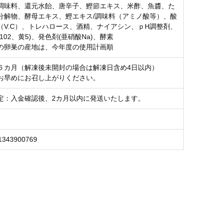
調味料、還元水飴、唐辛子、鰹節エキス、米酢、魚醬、た
分解物、酵母エキス、鰹エキス/調味料（アミノ酸等）、酸
（V.C）、トレハロース、酒精、ナイアシン、ｐH調整剤、
102、黄5)、発色剤(亜硝酸Na)、酵素
の卵巣の産地は、今年度の使用計画順
６カ月（解凍後未開封の場合は解凍日含め4日以内）
お早めにお召し上がりください。
定：入金確認後、2カ月以内に発送いたします。
1343900769