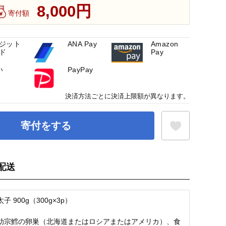
8,000円
寄付額
ジット
ANA Pay
Amazon
ド
Pay
い
PayPay
決済方法ごとに決済上限額が異なります。
寄付をする
配送
お気に入り登録
 900g（300g×3p）
助宗鱈の卵巣（北海道またはロシアまたはアメリカ）、食