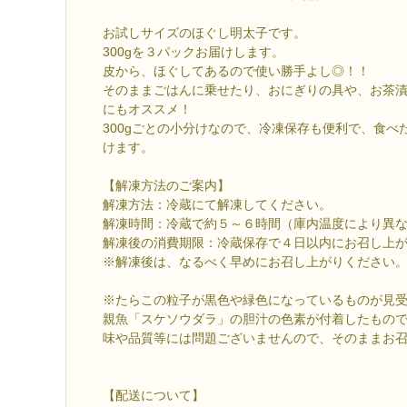
お試しサイズのほぐし明太子です。
300gを３パックお届けします。
皮から、ほぐしてあるので使い勝手よし◎！！
そのままごはんに乗せたり、おにぎりの具や、お茶
にもオススメ！
300gごとの小分けなので、冷凍保存も便利で、食べ
けます。
【解凍方法のご案内】
解凍方法：冷蔵にて解凍してください。
解凍時間：冷蔵で約５～６時間（庫内温度により異
解凍後の消費期限：冷蔵保存で４日以内にお召し上
※解凍後は、なるべく早めにお召し上がりください
※たらこの粒子が黒色や緑色になっているものが見受
親魚「スケソウダラ」の胆汁の色素が付着したもの
味や品質等には問題ございませんので、そのままお
【配送について】