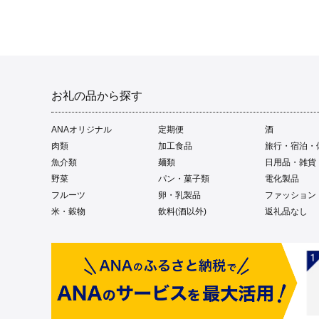
お礼の品から探す
ANAオリジナル
定期便
酒
肉類
加工食品
旅行・宿泊・
魚介類
麺類
日用品・雑貨
野菜
パン・菓子類
電化製品
フルーツ
卵・乳製品
ファッション
米・穀物
飲料(酒以外)
返礼品なし