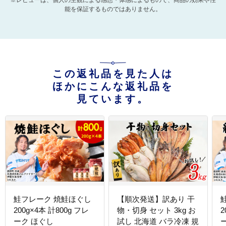
※レビューは、個人の主観による感想・体感によるもので、商品の効果や性
能を保証するものではありません。
この返礼品を見た人は
ほかにこんな返礼品を
見ています。
鮭フレーク 焼鮭ほぐし
【順次発送】訳あり 干
200g×4本 計800g フレ
物・切身 セット 3kg お
2
ーク ほぐし
試し 北海道 バラ冷凍 規