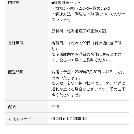
内容量
■冷凍鮮魚セット
・魚種3～4種（2.8kg～最大3.2kg）
・解凍方法・調理法・魚種についてのリー
フレット付
原材料：北海道鹿部町産魚介類
賞味期限
出荷日より冷凍で90日（解凍後は当日限
り）
※冷凍庫内でも品質の劣化は進みますの
で、なるべく早くご賞味ください。
配送時期
お届け予定：2026年7月20日～31日までに
発送いたします。
※天候不良や水揚げ状況によって、発送に
遅れが生じる場合がございます。予めご了
承くださいませ。
配送
冷凍
返礼品コード
01343-r01343900753