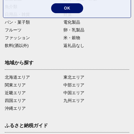
魚介類
麺類
OK
日用品・雑貨
野菜
パン・菓子類
電化製品
フルーツ
卵・乳製品
ファッション
米・穀物
飲料(酒以外)
返礼品なし
地域から探す
北海道エリア
東北エリア
関東エリア
中部エリア
近畿エリア
中国エリア
四国エリア
九州エリア
沖縄エリア
ふるさと納税ガイド