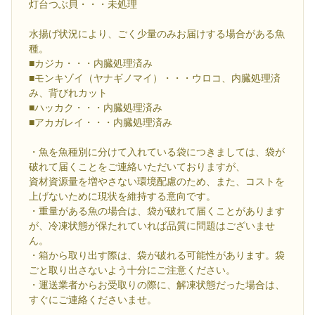
灯台つぶ貝・・・未処理
水揚げ状況により、ごく少量のみお届けする場合がある魚
種。
■カジカ・・・内臓処理済み
■モンキゾイ（ヤナギノマイ）・・・ウロコ、内臓処理済
み、背びれカット
■ハッカク・・・内臓処理済み
■アカガレイ・・・内臓処理済み
・魚を魚種別に分けて入れている袋につきましては、袋が
破れて届くことをご連絡いただいておりますが、
資材資源量を増やさない環境配慮のため、また、コストを
上げないために現状を維持する意向です。
・重量がある魚の場合は、袋が破れて届くことがあります
が、冷凍状態が保たれていれば品質に問題はございませ
ん。
・箱から取り出す際は、袋が破れる可能性があります。袋
ごと取り出さないよう十分にご注意ください。
・運送業者からお受取りの際に、解凍状態だった場合は、
すぐにご連絡くださいませ。