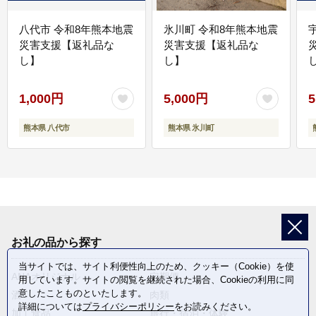
八代市 令和8年熊本地震
氷川町 令和8年熊本地震
災害支援【返礼品な
災害支援【返礼品な
し】
し】
し
1,000円
5,000円
5
熊本県 八代市
熊本県 氷川町
お礼の品から探す
当サイトでは、サイト利便性向上のため、クッキー（Cookie）を使
ANAオリジナル
定期便
用しています。サイトの閲覧を継続された場合、Cookieの利用に同
意したことものといたします。
酒
肉類
詳細については
プライバシーポリシー
をお読みください。
加工食品
旅行・宿泊・体験