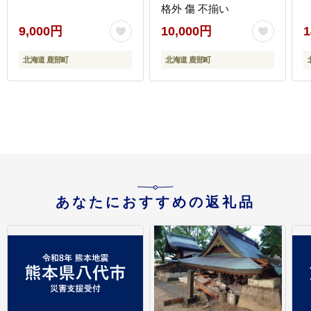
格外 傷 不揃い
9,000円
10,000円
1
北海道 鹿部町
北海道 鹿部町
あなたにおすすめの返礼品