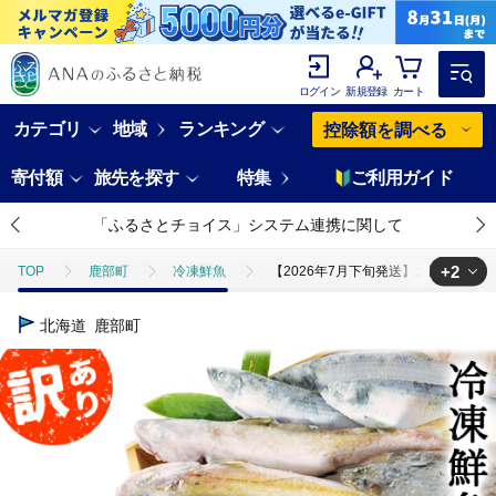
ログイン
新規登録
カート
カテゴリ
地域
ランキング
控除額を調べる
寄付額
旅先を探す
特集
ご利用ガイド
「ふるさとチョイス」システム連携に関して
+2
TOP
鹿部町
冷凍鮮魚
【2026年7月下旬発送】北海道産 冷凍
TOP
魚介類
【2026年7月下旬発送】北海道産 冷凍鮮魚セット 最大3
北海道
鹿部町
TOP
魚介類
干物
ホッケ
【2026年7月下旬発送】北海