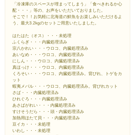
「冷凍庫のスペースが埋まってしまう」「食べきれるか心
配・・・」等の、お声をいただいておりました。
そこで！！お気軽に北海道の鮮魚をお楽しみいただけるよ
う、最大3.2kgのセットご用意いたしました。
はたはた（オス）・・・未処理
ふくらぎ・・・内臓処理済み
宗八かれい・・・ウロコ、内臓処理済み
あいなめ・・・ウロコ、内臓処理済み
にしん・・・ウロコ、内臓処理済み
真ほっけ・・・ウロコ、内臓処理済み
くろそい・・・ウロコ、内臓処理済み。背びれ、トゲをカ
ット
蝦夷メバル・・・ウロコ、内臓処理済み。背びれカット
さば・・・内臓処理済み
ひれぐろ・・・内臓処理済み
あさばがれい・・・内臓処理済み
すけそうだら・・・頭・内臓処理済み
加熱用ほたて貝・・・内臓処理済み
豆イカ・・・未処理
いわし・・・未処理