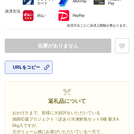
ANA Pay
カード
Pay
決済方法
d払い
PayPay
決済方法ごとに決済上限額が異なります。
在庫がありません
URLをコピー
お気に入
返礼品について
おかげさまで、皆様に大好評をいただいている
漁師応援プロジェクト！訳あり冷凍鮮魚セット5種 最大4.
5kg入ですが、
大ボリューム感にお喜びいただいている一方で、