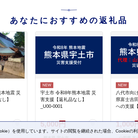
あなたにおすすめの返礼品
熊本地震 災
宇土市 令和8年熊本地震 災
八代市向け
なし】
害支援【返礼品なし】
県富士吉
_U00-0001
への支援
5,000円
1,000
kie）を使用しています。サイトの閲覧を継続された場合、Cookie
。
熊本県 宇土市
山梨県 富