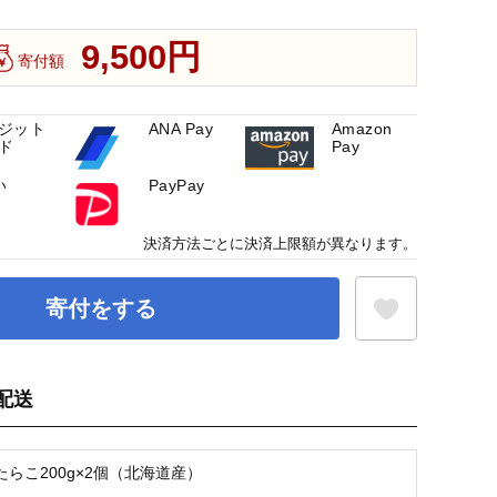
9,500円
寄付額
ジット
ANA Pay
Amazon
ド
Pay
い
PayPay
決済方法ごとに決済上限額が異なります。
寄付をする
配送
お気に入り登録
らこ200g×2個（北海道産）