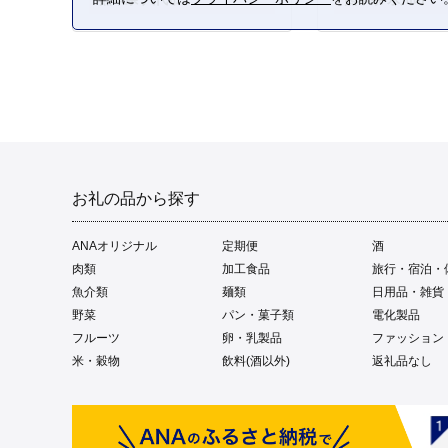
お礼の品から探す
ANAオリジナル
定期便
酒
肉類
加工食品
旅行・宿泊・
魚介類
麺類
日用品・雑貨
野菜
パン・菓子類
電化製品
フルーツ
卵・乳製品
ファッション
米・穀物
飲料(酒以外)
返礼品なし