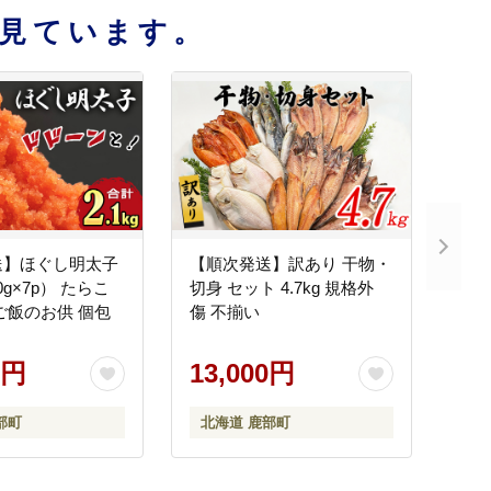
見ています。
送】ほぐし明太子
【順次発送】訳あり 干物・
00g×7p） たらこ
切身 セット 4.7kg 規格外
ご飯のお供 個包
傷 不揃い
0円
13,000円
部町
北海道 鹿部町