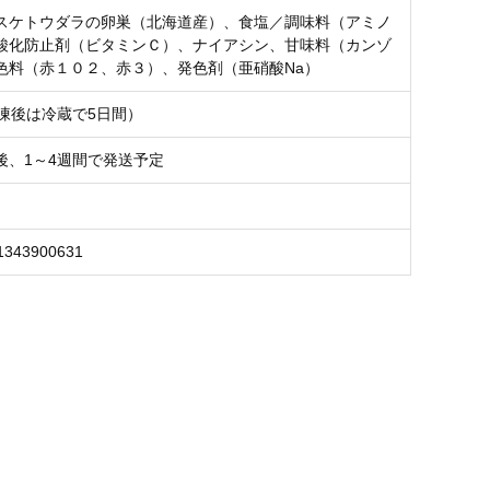
スケトウダラの卵巣（北海道産）、食塩／調味料（アミノ
酸化防止剤（ビタミンＣ）、ナイアシン、甘味料（カンゾ
色料（赤１０２、赤３）、発色剤（亜硝酸Na）
解凍後は冷蔵で5日間）
後、1～4週間で発送予定
1343900631