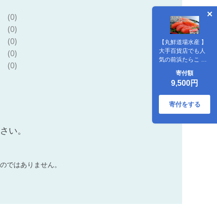
(0)
(0)
(0)
【丸鮮道場水産 】
大手百貨店でも人
(0)
気の前浜たらこ 便
(0)
利に小分けでお届
寄付額
け詰合せ（計
9,500円
400g）たらこ タラ
コ 低塩 小分け 国産
北海道 噴火湾産 食
寄付をする
べ切りサイズ
ださい。
のではありません。