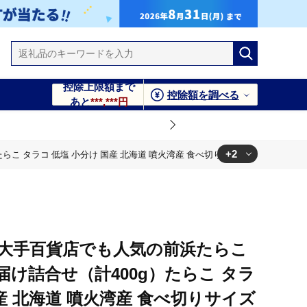
控除上限額まで
控除額を調べる
あと
***,***円
+2
こ タラコ 低塩 小分け 国産 北海道 噴火湾産 食べ切りサイズ
け 国産 北海道 噴火湾産 食べ切りサイズ
 食べ切りサイズ
】大手百貨店でも人気の前浜たらこ
け詰合せ（計400g）たらこ タラ
国産 北海道 噴火湾産 食べ切りサイズ