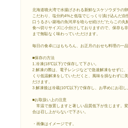
北海道噴火湾で水揚げされる新鮮なスケソウダラの
こだわり、塩分約4%と低塩でじっくり漬け込んだ自
口うるさい築地の魚河岸を唸らせ続けた“たらこの丸
食べ切りサイズに小分けしておりますので、保存も
まで無駄なく味わっていただけます。
毎日の食卓にはもちろん、お正月のおせち料理の一
■保存の方法
1.冷凍(18℃以下)で保存して下さい。
2.解凍の際は、電子レンジなどで急速解凍をせずに、
くり低温解凍をしていただくと、風味を損なわずに
だけます。
3.解凍後は冷蔵(10℃以下)で保存し、お早めにお召
■お取扱い上の注意
常温で放置しますと著しい品質低下が生じます。変
合は召し上がらないで下さい。
・画像はイメージです。