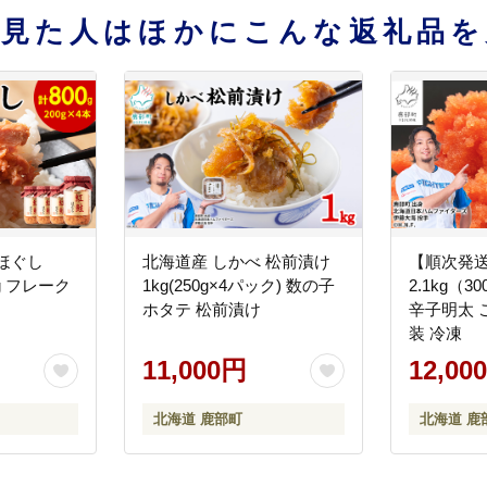
を見た人はほかにこんな返礼品を
ほぐし
北海道産 しかべ 松前漬け
【順次発
0g フレーク
1kg(250g×4パック) 数の子
2.1kg（3
ホタテ 松前漬け
辛子明太 
装 冷凍
11,000円
12,00
北海道 鹿部町
北海道 鹿