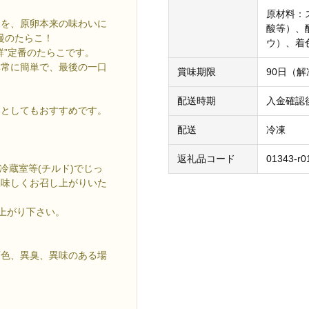
原材料：
卵を、原卵本来の味わいに
酸等）、
慢のたらこ！
ウ）、着
鮮”定番のたらこです。
非常に簡単で、最後の一口
賞味期限
90日（
配送時期
入金確認
品としてもおすすめです。
配送
冷凍
返礼品コード
01343-r0
冷蔵室等(チルド)でじっ
美味しくお召し上がりいた
し上がり下さい。
色、異臭、異味のある場