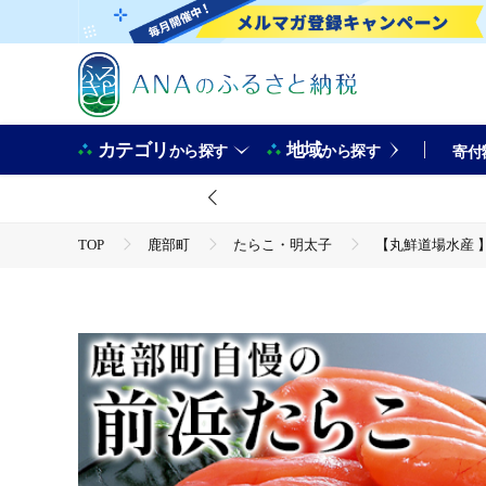
カテゴリ
地域
から探す
から探す
寄付
TOP
鹿部町
たらこ・明太子
【丸鮮道場水産 
TOP
魚介類
【丸鮮道場水産 】大手百貨店でも人気の前
TOP
魚介類
うに・いくら・魚卵
たらこ・明
【丸鮮道場水産 】大手百貨店でも人気の前浜たらこ 便利に小分けで