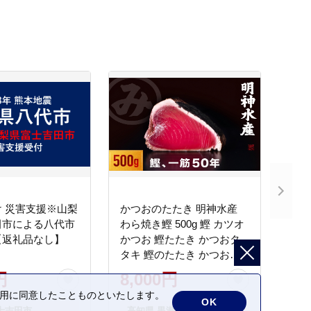
 災害支援※山梨
かつおのたたき 明神水産
田市による八代市
わら焼き鰹 500g 鰹 カツオ
【返礼品なし】
かつお 鰹たたき かつおタ
タキ 鰹のたたき かつおの
タタキ 藁焼き わら焼き 魚
円
8,000円
さかな 海鮮 刺身 お刺身 冷
の利用に同意したことものといたします。
凍 ご家庭用 グルメ 特産品
OK
士吉田市
高知県 黒潮町