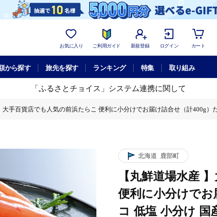
お気に入り
ご利用ガイド
新規登録
ログイン
カート
額から探す
旅先を探す
ランキング
特集
取り組み
「ふるさとチョイス」システム連携に関して
】大手百貨店でも人気の前浜たらこ 便利に小分けでお届け詰合せ（計400g）たら
浜たらこ 便利に小分けでお届け詰合せ（計400g）たらこ タラコ 低塩 小分
太子
お届け詰合せ（計400g）たらこ タラコ 低塩 小分け 国産 北海道 噴火湾産
北海道
鹿部町
【丸鮮道場水産 
便利に小分けでお届
コ 低塩 小分け 