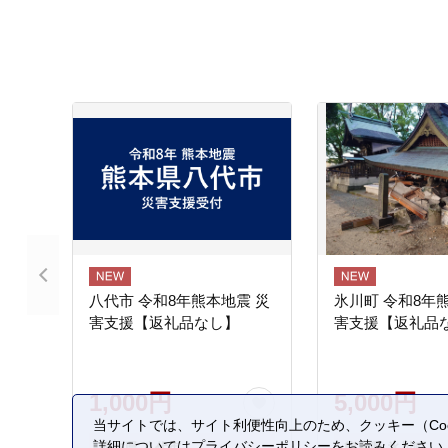
八代市 令和8年熊本地震 災
氷川町 令和8年
害支援【返礼品なし】
害支援【返礼品
1,000円
5,000円
当サイトでは、サイト利便性向上のため、クッキー（Coo
詳細については
プライバシーポリシー
をお読みください
熊本県 八代市
熊本県 氷川町