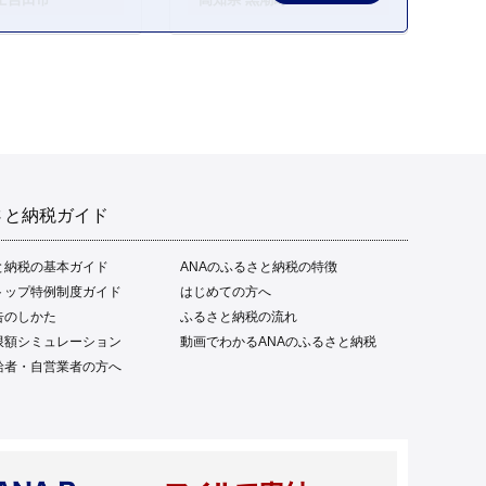
ご当地 本場 高知 黒潮町 ギ
フト 贈答品 人気 返礼品 ふ
るさと納税 魚介類 高知県
産 土佐名物 高知県 高評価
食卓 ご飯のお供 父の日 ギ
フト プレゼント[1669]
さと納税ガイド
と納税の基本ガイド
ANAのふるさと納税の特徴
トップ特例制度ガイド
はじめての方へ
告のしかた
ふるさと納税の流れ
限額シミュレーション
動画でわかるANAのふるさと納税
給者・自営業者の方へ