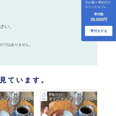
月お届け 夢紀行の
オリジナルブレン
ドコーヒー コーヒ
寄付額
ー粉500g (100g×5
39,000円
袋) 自家焙煎
ださい。
寄付をする
のではありません。
見ています。