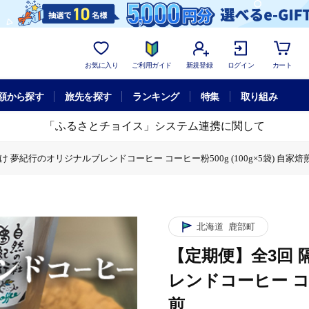
お気に入り
ご利用ガイド
新規登録
ログイン
カート
額から探す
旅先を探す
ランキング
特集
取り組み
「ふるさとチョイス」システム連携に関して
 夢紀行のオリジナルブレンドコーヒー コーヒー粉500g (100g×5袋) 自家焙
ー
【定期便】全3回 隔月お届け 夢紀行のオリジナルブレンドコーヒー コーヒー粉
北海道
鹿部町
【定期便】全3回 
レンドコーヒー コーヒ
煎