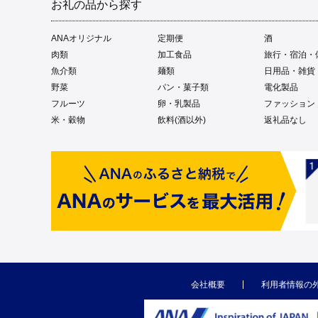
お礼の品から探す
ANAオリジナル
定期便
酒
肉類
加工食品
旅行・宿泊・
魚介類
麺類
日用品・雑貨
野菜
パン・菓子類
電化製品
フルーツ
卵・乳製品
ファッション
米・穀物
飲料(酒以外)
返礼品なし
会社概要
利用者情報の