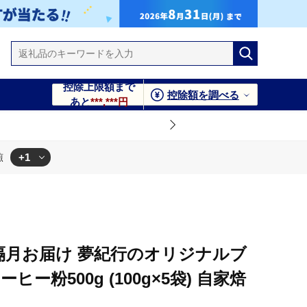
控除上限額まで
控除額を調べる
あと
***,***円
+1
煎
500g (100g×5袋) 自家焙煎
隔月お届け 夢紀行のオリジナルブ
ー粉500g (100g×5袋) 自家焙