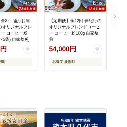
全3回 隔月お届
【定期便】全12回 夢紀行の
のオリジナルブレ
オリジナルブレンドコーヒ
ー コーヒー粉
ー コーヒー粉100g 自家焙
00g×5袋) 自家焙煎
煎
0円
54,000円
部町
北海道 鹿部町