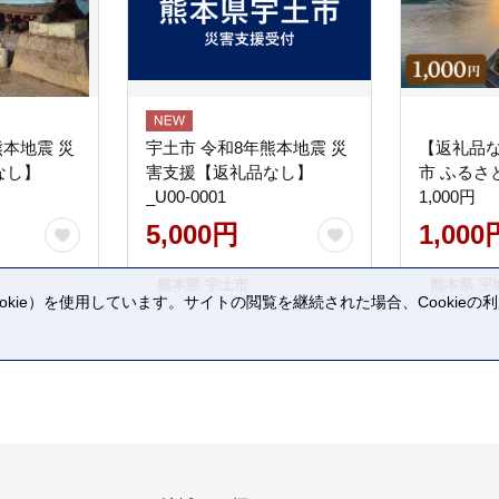
熊本地震 災
宇土市 令和8年熊本地震 災
【返礼品
なし】
害支援【返礼品なし】
市 ふるさ
_U00-0001
1,000円
5,000円
1,000
熊本県 宇土市
熊本県 宇
kie）を使用しています。サイトの閲覧を継続された場合、Cookie
。