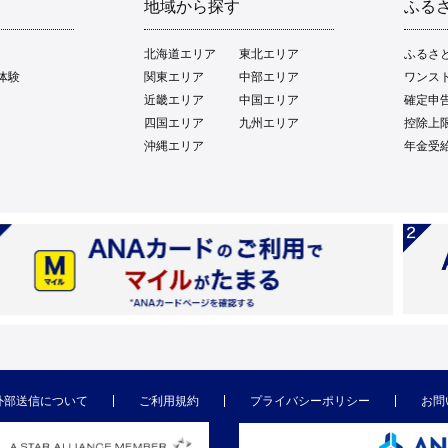
地域から探す
ふる
北海道エリア
東北エリア
ふるさ
体験
関東エリア
中部エリア
ワンス
近畿エリア
中国エリア
確定申
四国エリア
九州エリア
控除上
沖縄エリア
年金受
外部送信について
ご利用規約
プライバシーポリシー
お問