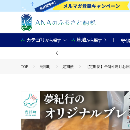
カテゴリ
地域
から探す
から探す
寄付
TOP
鹿部町
定期便
【定期便】全3回 隔月お届け
TOP
飲料（酒以外）
ソフトドリンク
コーヒ