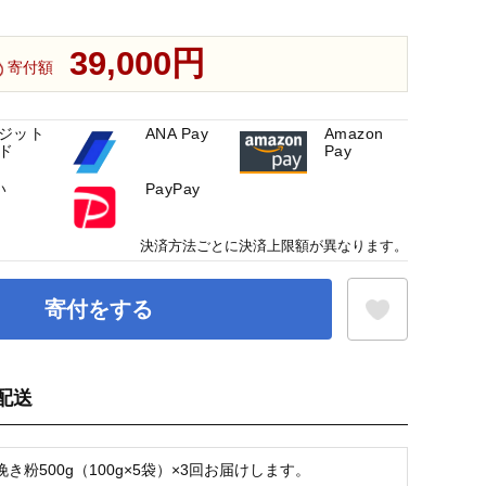
39,000円
寄付額
ジット
ANA Pay
Amazon
ド
Pay
い
PayPay
決済方法ごとに決済上限額が異なります。
寄付をする
配送
お気に入り登録
き粉500g（100g×5袋）×3回お届けします。