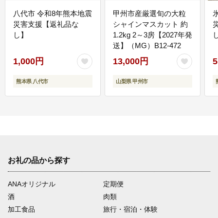
八代市 令和8年熊本地震
甲州市産厳選旬の大粒
災害支援【返礼品な
シャインマスカット 約
し】
1.2kg 2～3房【2027年発
送】（MG）B12-472
1,000円
13,000円
5
熊本県 八代市
山梨県 甲州市
お礼の品から探す
ANAオリジナル
定期便
酒
肉類
加工食品
旅行・宿泊・体験