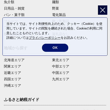
魚介類
麺類
日用品・雑貨
野菜
パン・菓子類
電化製品
フルーツ
卵・乳製品
当サイトでは、サイト利便性向上のため、クッキー（Cookie）を使
ファッション
米・穀物
用しています。サイトの閲覧を継続された場合、Cookieの利用に同
意したことものといたします。
飲料(酒以外)
返礼品なし
詳細については
プライバシーポリシー
をお読みください。
OK
地域から探す
北海道エリア
東北エリア
関東エリア
中部エリア
近畿エリア
中国エリア
四国エリア
九州エリア
沖縄エリア
ふるさと納税ガイド