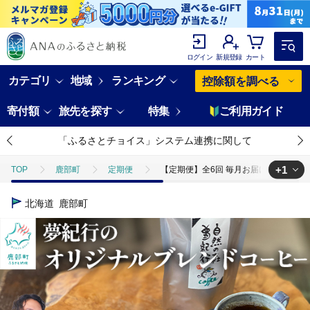
ログイン
新規登録
カート
カテゴリ
地域
ランキング
控除額を調べる
寄付額
旅先を探す
特集
ご利用ガイド
「ふるさとチョイス」システム連携に関して
+1
TOP
鹿部町
定期便
【定期便】全6回 毎月お届け 夢紀行のオリ
TOP
飲料（酒以外）
ソフトドリンク
コーヒー
【定期
北海道
鹿部町