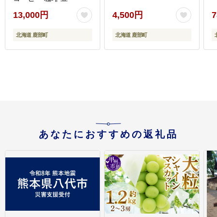
13,000円
4,500円
7
北海道 鹿部町
北海道 鹿部町
あなたにおすすめの返礼品