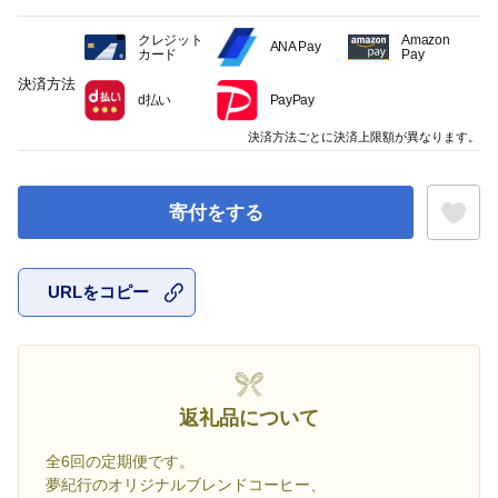
クレジット
Amazon
ANA Pay
カード
Pay
決済方法
d払い
PayPay
決済方法ごとに決済上限額が異なります。
寄付をする
URLをコピー
お気に入
返礼品について
全6回の定期便です。
夢紀行のオリジナルブレンドコーヒー、