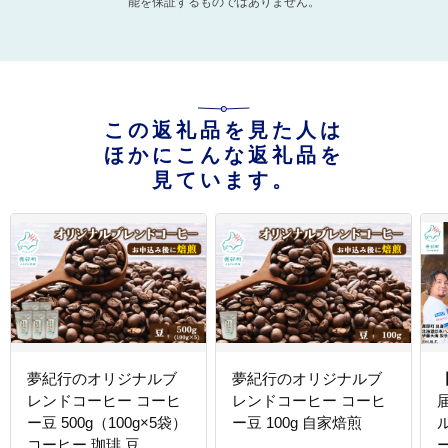
能を保証するものではありません。
この返礼品を見た人は
ほかにこんな返礼品を
見ています。
夢紀行のオリジナルブ
夢紀行のオリジナルブ
レンドコーヒー コーヒ
レンドコーヒー コーヒ
ー豆 500g（100g×5袋）
ー豆 100g 自家焙煎
コーヒー 珈琲 豆
ー