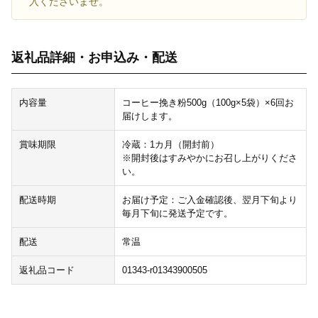
入くださいませ。
返礼品詳細・お申込み・配送
内容量
コーヒー挽き粉500g（100g×5袋）×6回お
届けします。
賞味期限
冷蔵：1カ月（開封前）
※開封後はすみやかにお召し上がりくださ
い。
配送時期
お届け予定：ご入金確認後、翌月下旬より
毎月下旬に発送予定です。
配送
常温
返礼品コード
01343-r01343900505