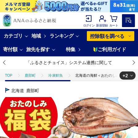
ログイン
新規登録
カート
カテゴリ
地域
ランキング
控除額を調べる
寄付額
旅先を探す
特集
ご利用ガイド
「ふるさとチョイス」システム連携に関して
+2
TOP
鹿部町
冷凍鮮魚
北海道の海鮮＜おたのしみ福袋＞ 訳あり ズ
TOP
魚介類
北海道の海鮮＜おたのしみ福袋＞ 訳あり ズワイガニ入り 冷凍
北海道
鹿部町
TOP
魚介類
蟹
ズワイガニ
北海道の海鮮＜おたのしみ福袋