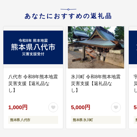
あなたにおすすめの返礼品
八代市 令和8年熊本地震
氷川町 令和8年熊本地震
災害支援【返礼品な
災害支援【返礼品な
し】
し】
し
1,000円
5,000円
5
熊本県 八代市
熊本県 氷川町