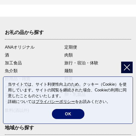
お礼の品から探す
ANAオリジナル
定期便
酒
肉類
加工食品
旅行・宿泊・体験
魚介類
麺類
日用品・雑貨
野菜
当サイトでは、サイト利便性向上のため、クッキー（Cookie）を使
パン・菓子類
電化製品
用しています。サイトの閲覧を継続された場合、Cookieの利用に同
フルーツ
卵・乳製品
意したことものといたします。
詳細については
プライバシーポリシー
をお読みください。
ファッション
米・穀物
飲料(酒以外)
返礼品なし
OK
地域から探す