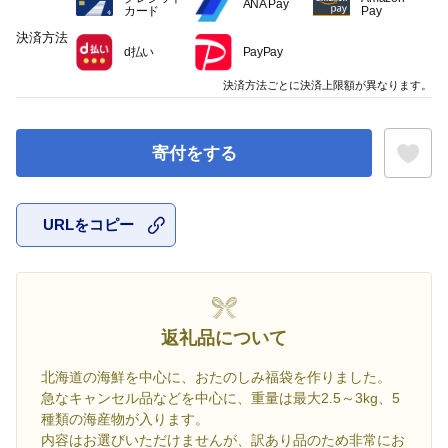
ANA Pay
カード
Pay
決済方法
d払い
PayPay
決済方法ごとに決済上限額が異なります。
寄付をする
URLをコピー
お気に入
返礼品について
北海道の海鮮を中心に、おたのしみ福袋を作りました。
急なキャンセル品などを中心に、重量は最大2.5～3kg、5
種類の海産物が入ります。
内容はお選びいただけませんが、訳あり品のため非常にお