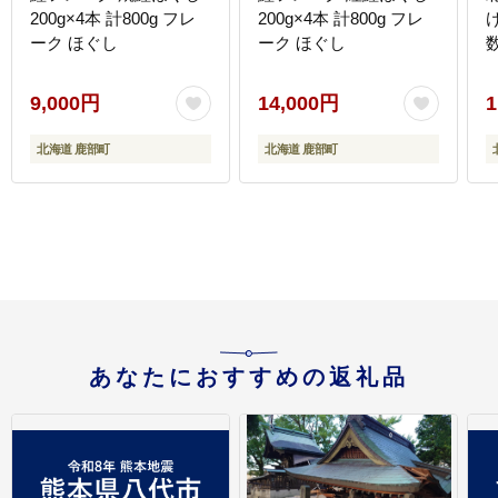
200g×4本 計800g フレ
200g×4本 計800g フレ
け
ーク ほぐし
ーク ほぐし
9,000円
14,000円
1
北海道 鹿部町
北海道 鹿部町
あなたにおすすめの返礼品