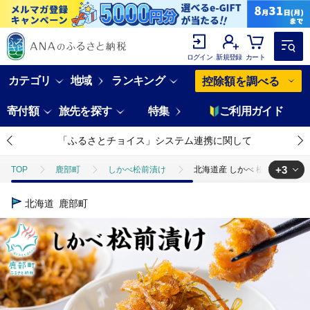
ログイン
新規登録
カート
カテゴリ
地域
ランキング
控除額を調べる
寄付額
旅先を探す
特集
ご利用ガイド
「ふるさとチョイス」システム連携に関して
+3
TOP
鹿部町
しかべ松前漬け
北海道産 しかべ 松前漬け 1.25
TOP
魚介類
うに・いくら・魚卵
ほかの魚卵
北海道産
北海道
鹿部町
TOP
魚介類
貝類
ほたて
北海道産 しかべ 松前漬け 1.2
TOP
加工食品
惣菜・レトルト
北海道産 しかべ 松前漬け 1.2