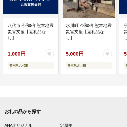
八代市 令和8年熊本地震
氷川町 令和8年熊本地震
災害支援【返礼品な
災害支援【返礼品な
し】
し】
し
1,000円
5,000円
5
熊本県 八代市
熊本県 氷川町
お礼の品から探す
ANAオリジナル
定期便