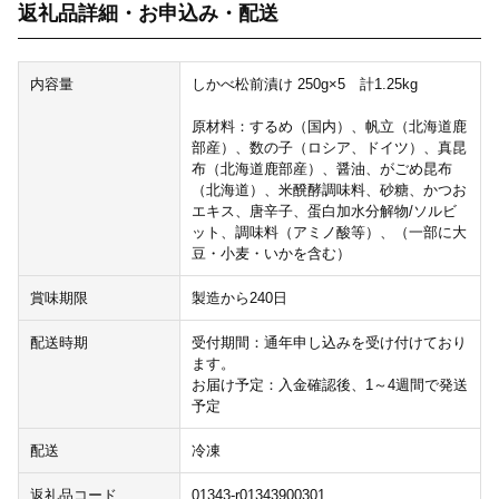
返礼品詳細・お申込み・配送
内容量
しかべ松前漬け 250g×5 計1.25kg
原材料：するめ（国内）、帆立（北海道鹿
部産）、数の子（ロシア、ドイツ）、真昆
布（北海道鹿部産）、醤油、がごめ昆布
（北海道）、米醗酵調味料、砂糖、かつお
エキス、唐辛子、蛋白加水分解物/ソルビ
ット、調味料（アミノ酸等）、（一部に大
豆・小麦・いかを含む）
賞味期限
製造から240日
配送時期
受付期間：通年申し込みを受け付けており
ます。
お届け予定：入金確認後、1～4週間で発送
予定
配送
冷凍
返礼品コード
01343-r01343900301