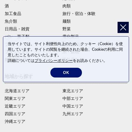
酒
肉類
加工食品
旅行・宿泊・体験
魚介類
麺類
日用品・雑貨
野菜
パン・菓子類
電化製品
当サイトでは、サイト利便性向上のため、クッキー（Cookie）を使
フルーツ
卵・乳製品
用しています。サイトの閲覧を継続された場合、Cookieの利用に同
ファッション
米・穀物
意したことものといたします。
飲料(酒以外)
返礼品なし
詳細については
プライバシーポリシー
をお読みください。
OK
地域から探す
北海道エリア
東北エリア
関東エリア
中部エリア
近畿エリア
中国エリア
四国エリア
九州エリア
沖縄エリア