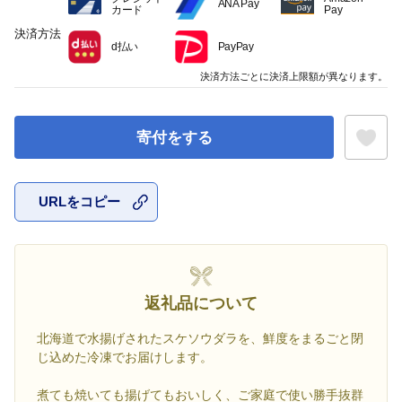
ANA Pay
カード
Pay
決済方法
d払い
PayPay
決済方法ごとに決済上限額が異なります。
寄付をする
URLをコピー
お気に入
返礼品について
北海道で水揚げされたスケソウダラを、鮮度をまるごと閉
じ込めた冷凍でお届けします。
煮ても焼いても揚げてもおいしく、ご家庭で使い勝手抜群