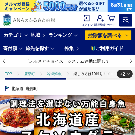
ログイン
新規登録
カート
カテゴリ
地域
ランキング
控除額を調べる
寄付額
旅先を探す
特集
ご利用ガイド
「ふるさとチョイス」システム連携に関して
+2
TOP
鹿部町
冷凍鮮魚
楽しみ方は10通り！メニューに困らない
TOP
魚介類
楽しみ方は10通り！メニューに困らない万能白身魚 北海
北海道
鹿部町
TOP
加工食品
ほかの加工食品
楽しみ方は10通り！メニュー