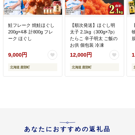
鮭フレーク 焼鮭ほぐし
【順次発送】ほぐし明
200g×4本 計800g フレ
太子 2.1kg（300g×7p）
物
ーク ほぐし
たらこ 辛子明太 ご飯の
お供 個包装 冷凍
9,000円
12,000円
1
北海道 鹿部町
北海道 鹿部町
あなたにおすすめの返礼品