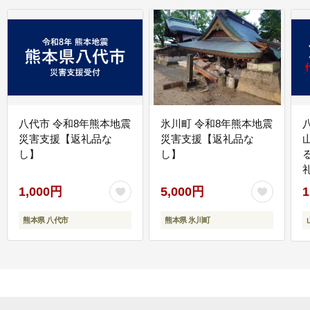
八代市 令和8年熊本地震
氷川町 令和8年熊本地震
災害支援【返礼品な
災害支援【返礼品な
し】
し】
1,000円
5,000円
1
熊本県 八代市
熊本県 氷川町