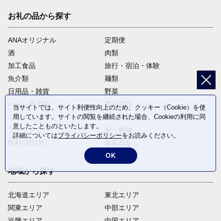
お礼の品から探す
ANAオリジナル
定期便
酒
肉類
加工食品
旅行・宿泊・体験
魚介類
麺類
日用品・雑貨
野菜
パン・菓子類
電化製品
当サイトでは、サイト利便性向上のため、クッキー（Cookie）を使
フルーツ
卵・乳製品
用しています。サイトの閲覧を継続された場合、Cookieの利用に同
意したことものといたします。
ファッション
米・穀物
詳細については
プライバシーポリシー
をお読みください。
飲料(酒以外)
返礼品なし
OK
地域から探す
北海道エリア
東北エリア
関東エリア
中部エリア
近畿エリア
中国エリア