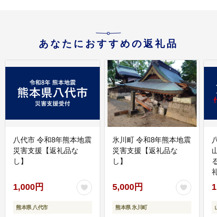
あなたにおすすめの返礼品
八代市 令和8年熊本地震
氷川町 令和8年熊本地震
災害支援【返礼品な
災害支援【返礼品な
し】
し】
1,000円
5,000円
1
熊本県 八代市
熊本県 氷川町