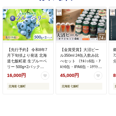
【先行予約】 令和8年7
【金賞受賞】大沼ビー
月下旬頃より発送 北海
ル350ml 24缶入飲み比
道七飯町産 生ブルーベ
べセット （ｹﾙｼｭ6缶・ｱ
分
リー 500g×2パック
ﾙﾄ6缶・IPA6缶・ｽﾀｳﾄ6
NAR001
缶） NAH007
16,000円
45,000円
8
北海道 七飯町
北海道 七飯町