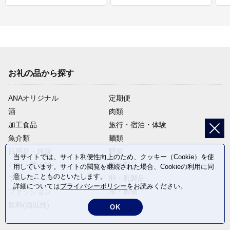
お礼の品から探す
ANAオリジナル
定期便
酒
肉類
加工食品
旅行・宿泊・体験
魚介類
麺類
日用品・雑貨
野菜
当サイトでは、サイト利便性向上のため、クッキー（Cookie）を使
パン・菓子類
電化製品
用しています。サイトの閲覧を継続された場合、Cookieの利用に同
意したことものといたします。
フルーツ
卵・乳製品
詳細については
プライバシーポリシー
をお読みください。
ファッション
米・穀物
飲料(酒以外)
返礼品なし
OK