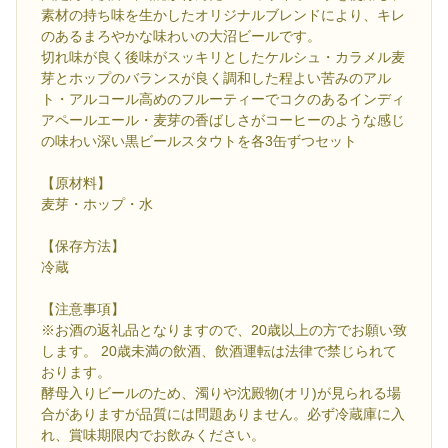
素材の持ち味を生かしたオリジナルブレンドにより、キレ
のあるまろやかな味わいの大沼ビールです。
切れ味が良く後味がスッキリとしたケルシュ・カラメル麦
芽とホップのバランスが良く調和した程よい苦みのアル
ト・アルコール高めのフルーティーでコクのあるインディ
アペールエール・麦芽の香ばしさがコーヒーのような感じ
の味わい深い黒ビールスタウトを各3缶ずつセット
【原材料】
麦芽・ホップ・水
【保存方法】
冷蔵
【注意事項】
※お酒の返礼品となりますので、20歳以上の方でお願い致
します。 20歳未満の飲酒、飲酒運転は法律で禁じられて
おります。
酵母入りビールのため、濁りや沈殿物(オリ)が見られる場
合がありますが品質には問題ありません。必ず冷蔵庫に入
れ、賞味期限内でお飲みください。