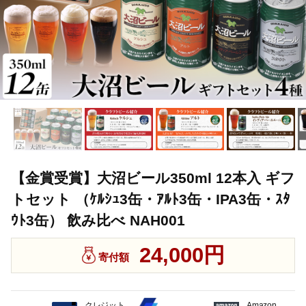
【金賞受賞】大沼ビール350ml 12本入 ギフ
トセット （ｹﾙｼｭ3缶・ｱﾙﾄ3缶・IPA3缶・ｽﾀ
ｳﾄ3缶） 飲み比べ NAH001
24,000円
寄付額
クレジット
Amazon