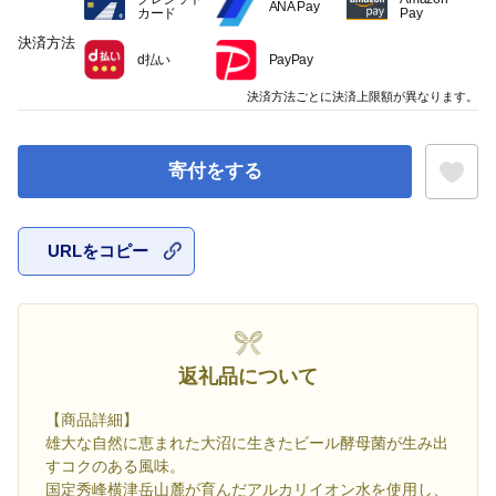
ANA Pay
カード
Pay
決済方法
d払い
PayPay
決済方法ごとに決済上限額が異なります。
寄付をする
URLをコピー
お気に入
返礼品について
【商品詳細】
雄大な自然に恵まれた大沼に生きたビール酵母菌が生み出
すコクのある風味。
国定秀峰横津岳山麓が育んだアルカリイオン水を使用し、