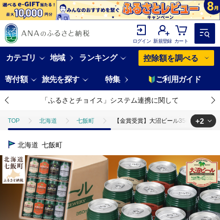
ログイン
新規登録
カート
カテゴリ
地域
ランキング
控除額を調べる
寄付額
旅先を探す
特集
ご利用ガイド
「ふるさとチョイス」システム連携に関して
+2
TOP
北海道
七飯町
【金賞受賞】大沼ビール350ml 12本入 ギフ
TOP
酒
【金賞受賞】大沼ビール350ml 12本入 ギフトセット （ｹﾙｼｭ3
北海道
七飯町
TOP
酒
ビール
【金賞受賞】大沼ビール350ml 12本入 ギフトセ