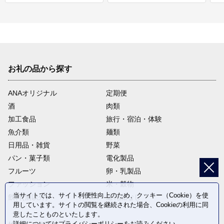
お礼の品から探す
ANAオリジナル
定期便
酒
肉類
加工食品
旅行・宿泊・体験
魚介類
麺類
日用品・雑貨
野菜
パン・菓子類
電化製品
フルーツ
卵・乳製品
ファッション
米・穀物
当サイトでは、サイト利便性向上のため、クッキー（Cookie）を使
飲料(酒以外)
返礼品なし
用しています。サイトの閲覧を継続された場合、Cookieの利用に同
意したことものといたします。
詳細については
プライバシーポリシー
をお読みください。