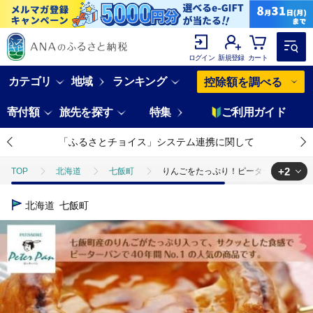
ログイン
新規登録
カート
カテゴリ
地域
ランキング
控除額を調べる
寄付額
旅先を探す
特集
ご利用ガイド
「ふるさとチョイス」システム連携に関して
+2
TOP
北海道
七飯町
りんごをたっぷり！ピーターパン大人気の
TOP
パン・菓子類
洋菓子
りんごをたっぷり！ピーターパン大
北海道
七飯町
TOP
パン・菓子類
洋菓子
焼き菓子
りんごをたっぷり