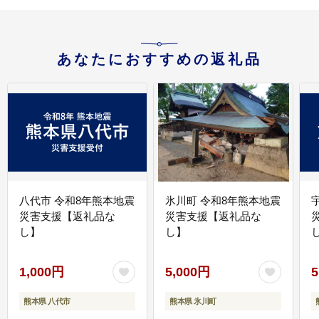
あなたにおすすめの返礼品
八代市 令和8年熊本地震
氷川町 令和8年熊本地震
災害支援【返礼品な
災害支援【返礼品な
し】
し】
し
1,000円
5,000円
5
熊本県 八代市
熊本県 氷川町