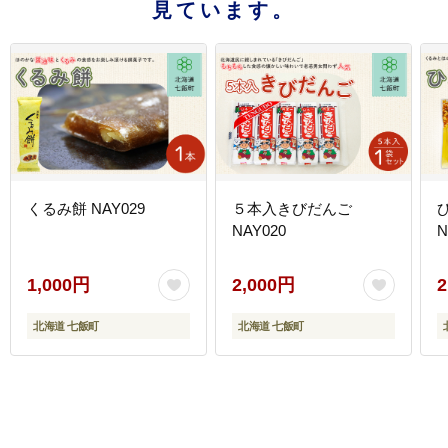
見ています。
くるみ餅 NAY029
５本入きびだんご
NAY020
N
1,000円
2,000円
2
北海道 七飯町
北海道 七飯町