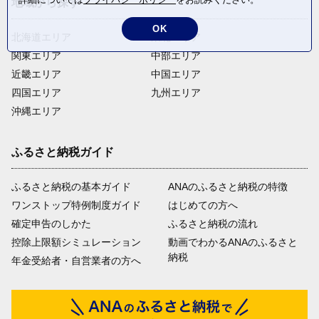
地域から探す
OK
北海道エリア
東北エリア
関東エリア
中部エリア
近畿エリア
中国エリア
四国エリア
九州エリア
沖縄エリア
ふるさと納税ガイド
ふるさと納税の基本ガイド
ANAのふるさと納税の特徴
ワンストップ特例制度ガイド
はじめての方へ
確定申告のしかた
ふるさと納税の流れ
控除上限額シミュレーション
動画でわかるANAのふるさと
納税
年金受給者・自営業者の方へ