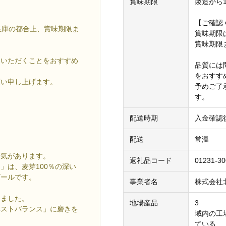
賞味期限
製造から
【ご確認
在庫の都合上、賞味期限ま
賞味期限
。
賞味期限
りいただくことをおすすめ
品質には
をおすす
願い申し上げます。
予めご了
す。
配送時期
入金確認
配送
常温
人気があります。
返礼品コード
01231-30
」は、麦芽100％の深い
ビールです。
事業者名
株式会社
しました。
地場産品
3
ベストバランス」に磨きを
域内の工
ている