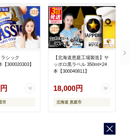
クラシック
【北海道恵庭工場製造】サ
4本【300020303】
ッポロ黒ラベル 350ml×24
本【300040811】
0円
18,000円
庭市
北海道 恵庭市