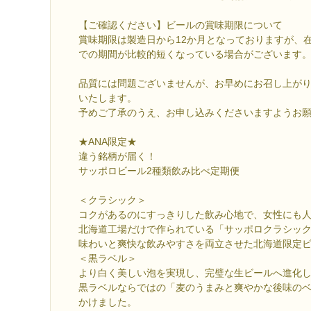
【ご確認ください】ビールの賞味期限について
賞味期限は製造日から12か月となっておりますが、
での期間が比較的短くなっている場合がございます
品質には問題ございませんが、お早めにお召し上が
いたします。
予めご了承のうえ、お申し込みくださいますようお
★ANA限定★
違う銘柄が届く！
サッポロビール2種類飲み比べ定期便
＜クラシック＞
コクがあるのにすっきりした飲み心地で、女性にも
北海道工場だけで作られている「サッポロクラシック
味わいと爽快な飲みやすさを両立させた北海道限定
＜黒ラベル＞
より白く美しい泡を実現し、完璧な生ビールへ進化
黒ラベルならではの「麦のうまみと爽やかな後味の
かけました。