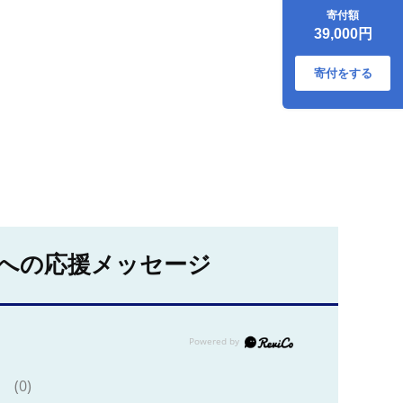
350ml×24本と黒ラ
寄付額
ベル350ml×24本
39,000円
【30015801】
寄付をする
への応援メッセージ
(0)