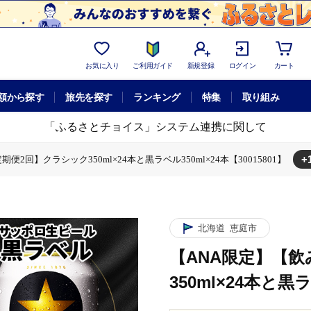
お気に入り
ご利用ガイド
新規登録
ログイン
カート
額から探す
旅先を探す
ランキング
特集
取り組み
「ふるさとチョイス」システム連携に関して
+
2回】クラシック350ml×24本と黒ラベル350ml×24本【30015801】
】クラシック350ml×24本と黒ラベル350ml×24本【30015801】
北海道
恵庭市
【ANA限定】【
350ml×24本と黒ラ