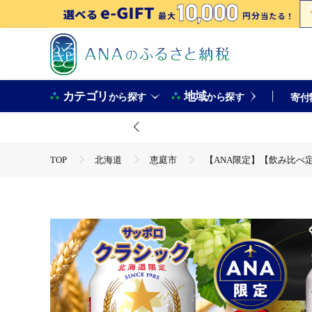
カテゴリ
地域
から探す
から探す
寄付
TOP
北海道
恵庭市
【ANA限定】【飲み比べ定期便
TOP
酒
ビール
【ANA限定】【飲み比べ定期便2回