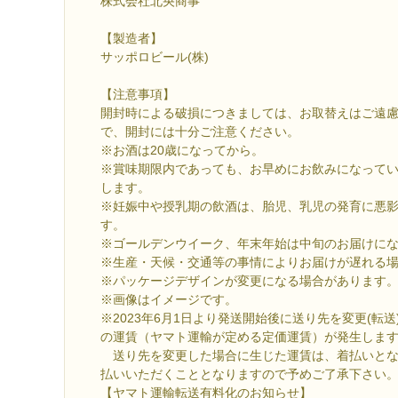
株式会社北央商事
【製造者】
サッポロビール(株)
【注意事項】
開封時による破損につきましては、お取替えはご遠
で、開封には十分ご注意ください。
※お酒は20歳になってから。
※賞味期限内であっても、お早めにお飲みになって
します。
※妊娠中や授乳期の飲酒は、胎児、乳児の発育に悪
す。
※ゴールデンウイーク、年末年始は中旬のお届けに
※生産・天候・交通等の事情によりお届けが遅れる
※パッケージデザインが変更になる場合があります
※画像はイメージです。
※2023年6月1日より発送開始後に送り先を変更(転
の運賃（ヤマト運輸が定める定価運賃）が発生しま
送り先を変更した場合に生じた運賃は、着払いとな
払いいただくこととなりますので予めご了承下さい
【ヤマト運輸転送有料化のお知らせ】