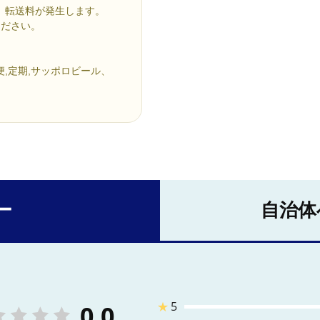
合、転送料が発生します。
ください。
便,定期,サッポロビール、
ー
自治体
★
5
0.0