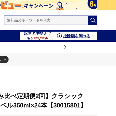
控除上限額まで
控除額を調べる
あと
***,***円
1
飲み比べ定期便2回】クラシック
ベル350ml×24本【30015801】