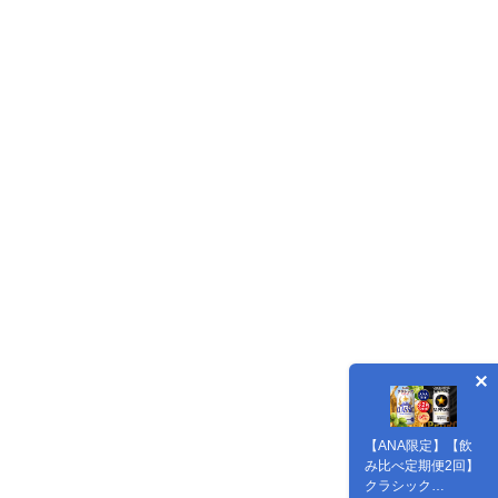
【ANA限定】【飲
み比べ定期便2回】
クラシック