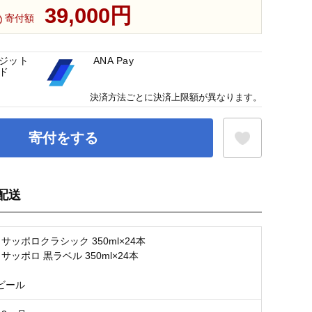
39,000円
寄付額
ジット
ANA Pay
ド
決済方法ごとに決済上限額が異なります。
寄付をする
配送
お気に入り登録
サッポロクラシック 350ml×24本
サッポロ 黒ラベル 350ml×24本
ビール