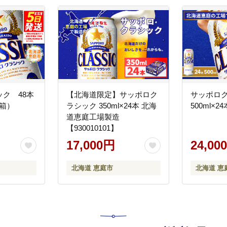
ク 48本
【北海道限定】サッポロク
サッポロ
2箱）
ラシック 350ml×24本 北海
500ml×2
道恵庭工場製造
【930010101】
17,000円
24,00
北海道 恵庭市
北海道 恵