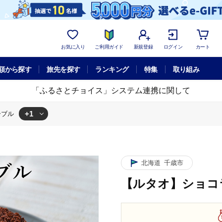
お気に入り
ご利用ガイド
新規登録
ログイン
カート
額から探す
旅先を探す
ランキング
特集
取り組み
「ふるさとチョイス」システム連携に関して
+1
ーブル
タオ】ショコラドゥーブル
北海道
千歳市
【ルタオ】ショコ