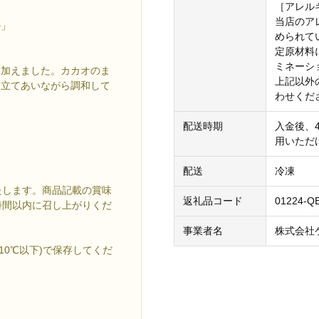
［アレル
当店のア
ル」
められて
定原材料
ミネーシ
を加えました。カカオのま
上記以外
き立てあいながら調和して
わせくだ
配送時期
入金後、
用いただ
配送
冷凍
たします。商品記載の賞味
返礼品コード
01224-Q
時間以内に召し上がりくだ
事業者名
株式会社
(10℃以下)で保存してくだ