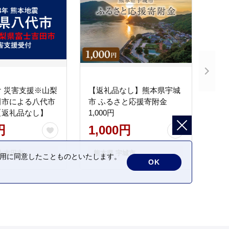
 災害支援※山梨
【返礼品なし】熊本県宇城
田市による八代市
市 ふるさと応援寄附金
【返礼品なし】
1,000円
円
1,000円
士吉田市
熊本県 宇城市
の利用に同意したことものといたします。
OK