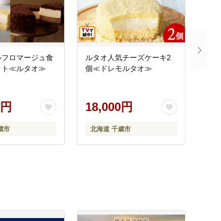
ルフロマージュ食
ルタオ人気チーズケーキ2
ット≪ルタオ≫
個≪ドレモルタオ≫
0円
18,000円
歳市
北海道 千歳市