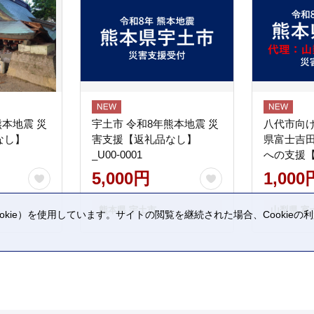
熊本地震 災
宇土市 令和8年熊本地震 災
八代市向け
なし】
害支援【返礼品なし】
県富士吉
_U00-0001
への支援
5,000円
1,000
熊本県 宇土市
山梨県 富
kie）を使用しています。サイトの閲覧を継続された場合、Cookie
。