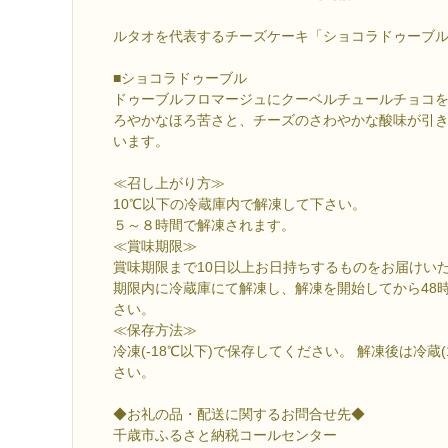
ルタオを代表するチーズケーキ「ショコラドゥーブ
■ショコラドゥーブル
ドゥーブルフロマージュにクーベルチュールチョコ
ろやかなほろ苦さと、チーズのさわやかな酸味が引
います。
≪召し上がり方≫
10℃以下の冷蔵庫内で解凍して下さい。
５～８時間で解凍されます。
≪賞味期限≫
賞味期限まで10日以上お日持ちするものをお届けい
期限内に冷蔵庫にて解凍し、解凍を開始してから48
さい。
≪保存方法≫
冷凍(-18℃以下)で保存してください。 解凍後は冷蔵
さい。
◆お礼の品・配送に関するお問合せ先◆
千歳市ふるさと納税コールセンター