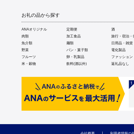
お礼の品から探す
ANAオリジナル
定期便
酒
肉類
加工食品
旅行・宿泊・
魚介類
麺類
日用品・雑貨
野菜
パン・菓子類
電化製品
フルーツ
卵・乳製品
ファッション
米・穀物
飲料(酒以外)
返礼品なし
会社概要
利用者情報の