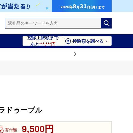
控除上限額まで
控除額を調べる
あと
***,***円
ラドゥーブル
9,500円
寄付額