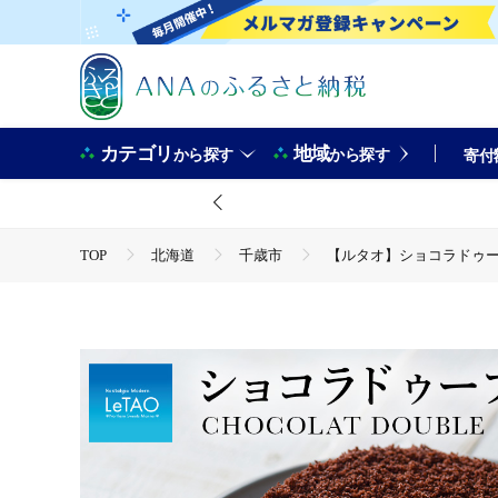
カテゴリ
地域
から探す
から探す
寄付
TOP
北海道
千歳市
【ルタオ】ショコラドゥ
TOP
パン・菓子類
洋菓子
ケーキ
【ル