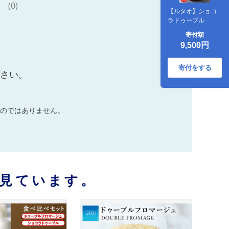
(0)
【ルタオ】ショコ
ラドゥーブル
寄付額
9,500円
寄付をする
ださい。
のではありません。
見ています。