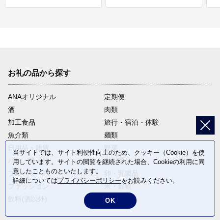
お礼の品から探す
ANAオリジナル
定期便
酒
肉類
加工食品
旅行・宿泊・体験
魚介類
麺類
日用品・雑貨
野菜
当サイトでは、サイト利便性向上のため、クッキー（Cookie）を使
パン・菓子類
電化製品
用しています。サイトの閲覧を継続された場合、Cookieの利用に同
意したことものといたします。
フルーツ
卵・乳製品
詳細については
プライバシーポリシー
をお読みください。
ファッション
米・穀物
飲料(酒以外)
返礼品なし
OK