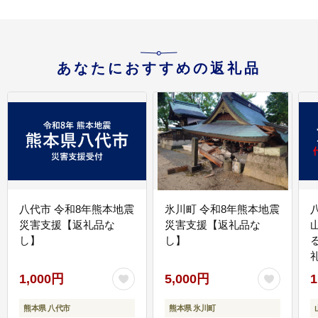
あなたにおすすめの返礼品
八代市 令和8年熊本地震
氷川町 令和8年熊本地震
災害支援【返礼品な
災害支援【返礼品な
し】
し】
1,000円
5,000円
1
熊本県 八代市
熊本県 氷川町