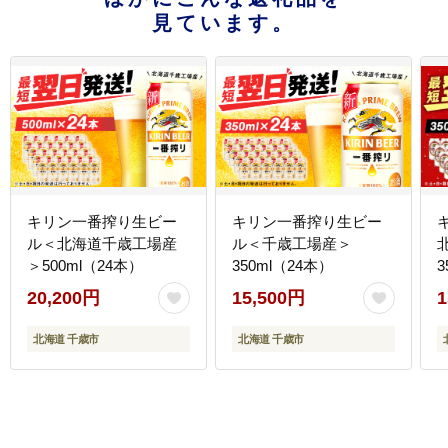
見ています。
キリン一番搾り生ビー
キリン一番搾り生ビー
ル＜北海道千歳工場産
ル＜千歳工場産＞
＞500ml（24本）
350ml（24本）
3
20,200円
15,500円
1
北海道 千歳市
北海道 千歳市