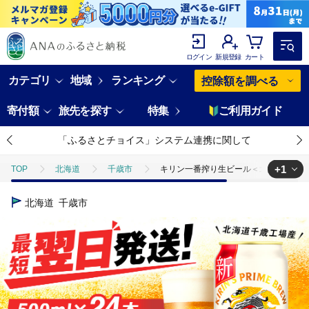
ログイン
新規登録
カート
カテゴリ
地域
ランキング
控除額を調べる
寄付額
旅先を探す
特集
ご利用ガイド
「ふるさとチョイス」システム連携に関して
+1
TOP
北海道
千歳市
キリン一番搾り生ビール＜北海道千歳工場
TOP
酒
ビール
キリン一番搾り生ビール＜北海道千歳工場産＞5
北海道
千歳市