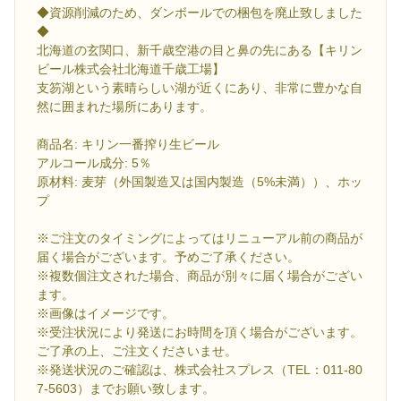
◆資源削減のため、ダンボールでの梱包を廃止致しました
◆
北海道の玄関口、新千歳空港の目と鼻の先にある【キリン
ビール株式会社北海道千歳工場】
支笏湖という素晴らしい湖が近くにあり、非常に豊かな自
然に囲まれた場所にあります。
商品名: キリン一番搾り生ビール
アルコール成分: 5％
原材料: 麦芽（外国製造又は国内製造（5%未満））、ホッ
プ
※ご注文のタイミングによってはリニューアル前の商品が
届く場合がございます。予めご了承ください。
※複数個注文された場合、商品が別々に届く場合がござい
ます。
※画像はイメージです。
※受注状況により発送にお時間を頂く場合がございます。
ご了承の上、ご注文くださいませ。
※発送状況のご確認は、株式会社スプレス（TEL：011-80
7-5603）までお願い致します。