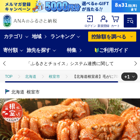
ログイン
新規登録
カート
カテゴリ
地域
ランキング
控除額を調べる
寄付額
旅先を探す
特集
ご利用ガイド
「ふるさとチョイス」システム連携に関して
+1
TOP
北海道
根室市
【北海道根室産】毛がに700g前後×3尾 D-
TOP
魚介類
蟹
毛ガニ
【北海道根室産】毛がに700g前後
北海道
根室市