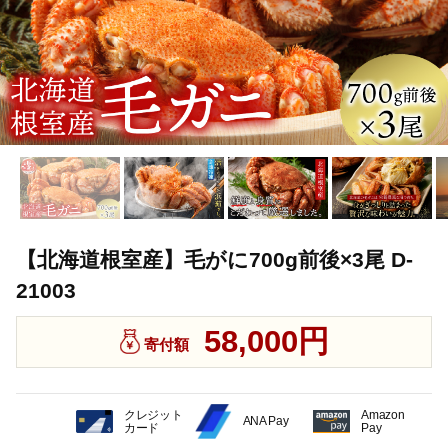
【北海道根室産】毛がに700g前後×3尾 D-
21003
58,000円
寄付額
クレジット
Amazon
ANA Pay
カード
Pay