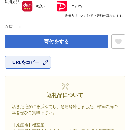
決済方法
d払い
PayPay
決済方法ごとに決済上限額が異なります。
在庫：
○
寄付をする
URLをコピー
お気に入
返礼品について
活きた毛がにを浜ゆでし、急速冷凍しました。根室の海の
幸をぜひご賞味下さい。
【原産地】根室産