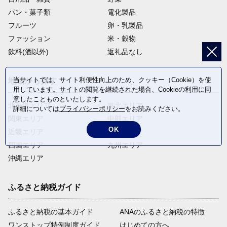
パン・菓子類
電化製品
フルーツ
卵・乳製品
ファッション
米・穀物
飲料(酒以外)
返礼品なし
当サイトでは、サイト利便性向上のため、クッキー（Cookie）を使
地域から探す
用しています。サイトの閲覧を継続された場合、Cookieの利用に同
意したことものといたします。
北海道エリア
東北エリア
詳細については
プライバシーポリシー
をお読みください。
関東エリア
中部エリア
OK
近畿エリア
中国エリア
四国エリア
九州エリア
沖縄エリア
ふるさと納税ガイド
ふるさと納税の基本ガイド
ANAのふるさと納税の特徴
ワンストップ特例制度ガイド
はじめての方へ