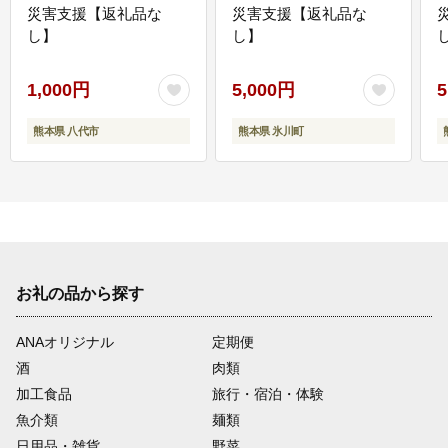
災害支援【返礼品な
災害支援【返礼品な
し】
し】
し
1,000円
5,000円
5
熊本県 八代市
熊本県 氷川町
お礼の品から探す
ANAオリジナル
定期便
酒
肉類
加工食品
旅行・宿泊・体験
魚介類
麺類
日用品・雑貨
野菜