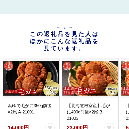
この返礼品を見た人は
ほかにこんな返礼品を
見ています。
浜ゆで毛がに350g前後
【北海道根室産】毛が
×2尾 A-21001
に400g前後×2尾 B-
に
21003
2
14,000円
23,000円
5