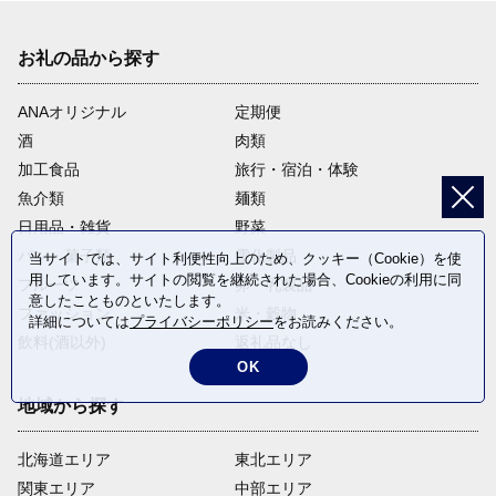
お礼の品から探す
ANAオリジナル
定期便
酒
肉類
加工食品
旅行・宿泊・体験
魚介類
麺類
日用品・雑貨
野菜
パン・菓子類
電化製品
当サイトでは、サイト利便性向上のため、クッキー（Cookie）を使
用しています。サイトの閲覧を継続された場合、Cookieの利用に同
フルーツ
卵・乳製品
意したことものといたします。
ファッション
米・穀物
詳細については
プライバシーポリシー
をお読みください。
飲料(酒以外)
返礼品なし
OK
地域から探す
北海道エリア
東北エリア
関東エリア
中部エリア