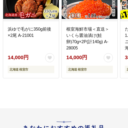
浜ゆで毛がに350g前後
根室海鮮市場＜直送＞
×2尾 A-21001
いくら醤油漬け(鮭
1
卵)70g×2P(計140g) A-
28005
2
14,000円
14,000円
3
北海道 根室市
北海道 根室市
あなたにおすすめの返礼品