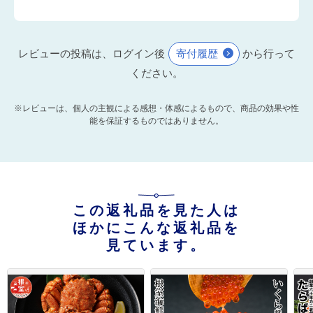
レビューの投稿は、ログイン後
寄付履歴
から行って
ください。
※レビューは、個人の主観による感想・体感によるもので、商品の効果や性
能を保証するものではありません。
この返礼品を見た人は
ほかにこんな返礼品を
見ています。