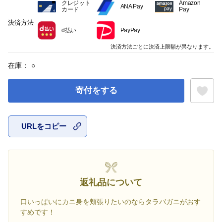
クレジット
Amazon
ANA Pay
カード
Pay
決済方法
d払い
PayPay
決済方法ごとに決済上限額が異なります。
在庫：
○
寄付をする
URLをコピー
お気に入
返礼品について
口いっぱいにカニ身を頬張りたいのならタラバガニがおす
すめです！