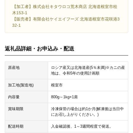
【加工者】株式会社キタウロコ荒木商店 北海道根室市桂
木153-1
【販売者】有限会社ケイエイフーズ 北海道根室市花咲港3
32-1
返礼品詳細・お申込み・配送
原産地
ロシア産又は北海道産(5％未満)※カニの産
地は、令和5年の使用計画順
加工地(製造地)
根室市
内容量
800g～1kg×1肩
賞味期限
冷凍保管の場合は約1か月(解凍後は当日中
にお召し上がりください。)
配送時期
入金確認後、1～3週間程度で発送。