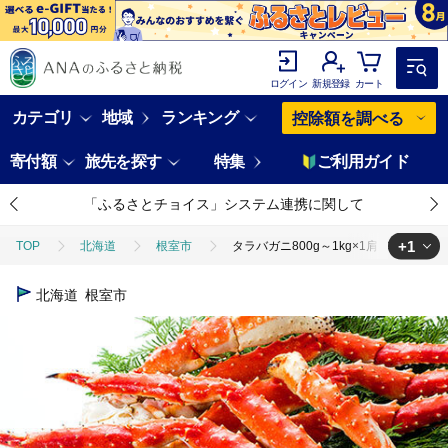
ログイン
新規登録
カート
カテゴリ
地域
ランキング
控除額を調べる
寄付額
旅先を探す
特集
ご利用ガイド
「ふるさとチョイス」システム連携に関して
+1
TOP
北海道
根室市
タラバガニ800g～1kg×1肩 C-38018
TOP
魚介類
蟹
タラバガニ
タラバガニ800g～1kg×1肩 
北海道
根室市