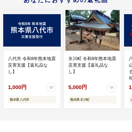
八代市 令和8年熊本地震
氷川町 令和8年熊本地震
災害支援【返礼品な
災害支援【返礼品な
し】
し】
1,000円
5,000円
1
熊本県 八代市
熊本県 氷川町