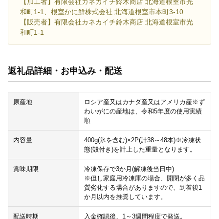
【加工者】有限会社カネカイチ鈴木商店 北海道根室市光
和町1-1、根室かに鮮株式会社 北海道根室市本町3-10
【販売者】有限会社カネカイチ鈴木商店 北海道根室市光
和町1-1
返礼品詳細・お申込み・配送
原産地
ロシア産又はカナダ産又はアメリカ産※ず
わいがにの産地は、令和5年度の使用実績
順
内容量
400g(氷を含む)×2P(計38～48本)※冷凍状
態(殻付き)を計上した重量となります。
賞味期限
冷凍保存で3か月(解凍後当日中)
※但し家庭用冷凍庫の場合、開閉が多く品
質劣化する場合がありますので、到着後1
か月以内を推奨しています。
配送時期
入金確認後、1～3週間程度で発送。