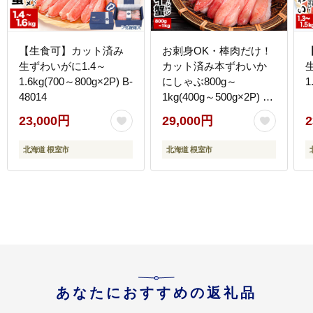
【生食可】カット済み
お刺身OK・棒肉だけ！
生ずわいがに1.4～
カット済み本ずわいか
1.6kg(700～800g×2P) B-
にしゃぶ800g～
1
48014
1kg(400g～500g×2P) C-
25019
23,000円
29,000円
2
北海道 根室市
北海道 根室市
あなたにおすすめの返礼品