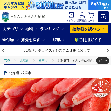
ログイン
新規登録
カート
カテゴリ
地域
ランキング
控除額を調べる
寄付額
旅先を探す
特集
ご利用ガイド
「ふるさとチョイス」システム連携に関して
+1
TOP
北海道
根室市
お刺身可！ずわいがに棒肉ポーション400g×2
TOP
魚介類
蟹
ズワイガニ
お刺身可！ずわいがに棒肉ポーシ
北海道
根室市