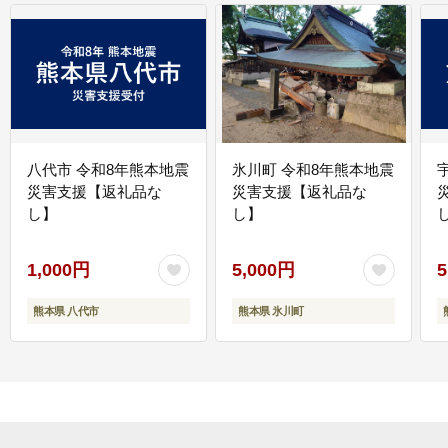
八代市 令和8年熊本地震
氷川町 令和8年熊本地震
災害支援【返礼品な
災害支援【返礼品な
し】
し】
し
1,000円
5,000円
5
熊本県 八代市
熊本県 氷川町