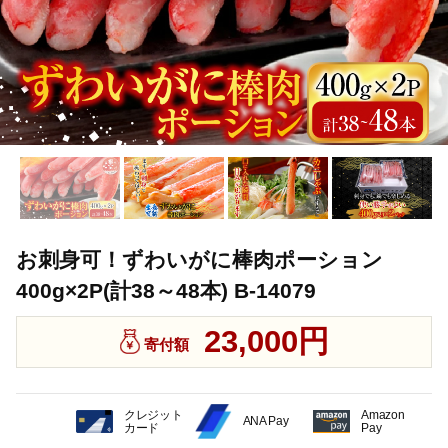
お刺身可！ずわいがに棒肉ポーション
400g×2P(計38～48本) B-14079
23,000円
寄付額
クレジット
Amazon
ANA Pay
カード
Pay