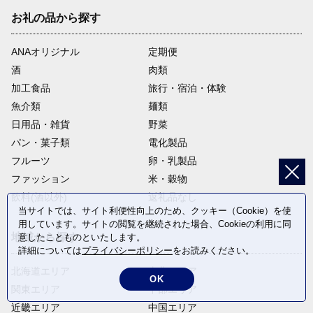
お礼の品から探す
ANAオリジナル
定期便
酒
肉類
加工食品
旅行・宿泊・体験
魚介類
麺類
日用品・雑貨
野菜
パン・菓子類
電化製品
フルーツ
卵・乳製品
ファッション
米・穀物
飲料(酒以外)
返礼品なし
当サイトでは、サイト利便性向上のため、クッキー（Cookie）を使
用しています。サイトの閲覧を継続された場合、Cookieの利用に同
地域から探す
意したことものといたします。
詳細については
プライバシーポリシー
をお読みください。
北海道エリア
東北エリア
OK
関東エリア
中部エリア
近畿エリア
中国エリア