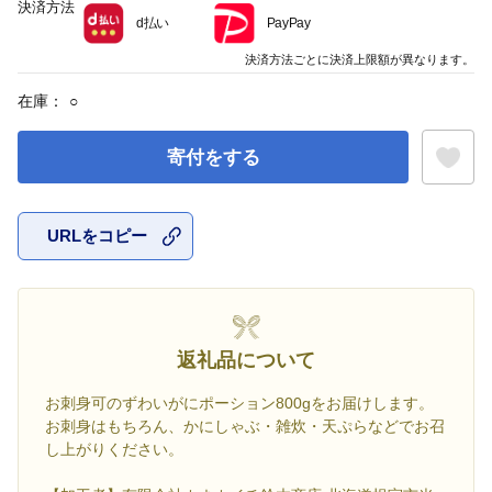
決済方法
d払い
PayPay
決済方法ごとに決済上限額が異なります。
在庫：
○
寄付をする
URLをコピー
お気に入
返礼品について
お刺身可のずわいがにポーション800gをお届けします。
お刺身はもちろん、かにしゃぶ・雑炊・天ぷらなどでお召
し上がりください。