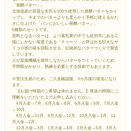
「発酵バター」。
北海道産の良質な生乳を100％使用した発酵バターをホイ
ップし、今までのバターよりも柔らかく手軽に使えるかた
さに仕上げた「パンにおいしい発酵バター」。
5種類のセットです。
原料となるバターは、よつ葉乳業の中でも紋別市にある工
場にしかない装置である「チャーン」と呼ばれる巨大なサ
イコロ状の箱を回転させる、伝統的なバターづくりで製造
しています。
人が直接機械を操作しながらバターをつくっていくため、
手間暇がかかり、熟練を必要とする技術でもあります。
※受注生産のため、ご入金確認後、3カ月後の発送になり
ます。
【お届け時期のご希望は承れません。】発送の時期にご
理解をいただいた上でお申し込みください。
4月入金→7月、5月入金→8月、6月入金→9月、7月入金
→10月、
8月入金→11月、9月入金→12月、10月入金→1月、11
月入金→2月、
12月入金→3月、1月入金→4月、2月入金→5月、3月入