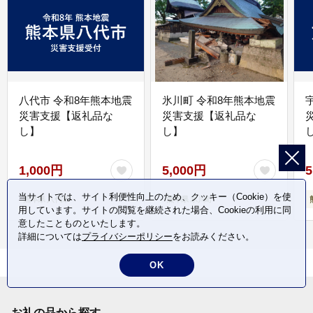
八代市 令和8年熊本地震
氷川町 令和8年熊本地震
災害支援【返礼品な
災害支援【返礼品な
し】
し】
し
1,000円
5,000円
5
当サイトでは、サイト利便性向上のため、クッキー（Cookie）を使
熊本県 八代市
熊本県 氷川町
用しています。サイトの閲覧を継続された場合、Cookieの利用に同
意したことものといたします。
詳細については
プライバシーポリシー
をお読みください。
OK
お礼の品から探す