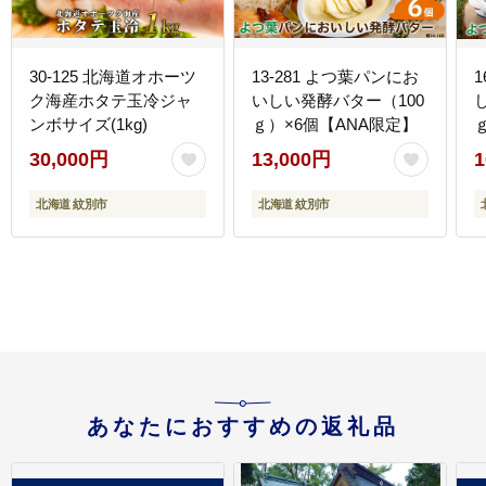
30-125 北海道オホーツ
13-281 よつ葉パンにお
ク海産ホタテ玉冷ジャ
いしい発酵バター（100
ンボサイズ(1kg)
ｇ）×6個【ANA限定】
30,000円
13,000円
1
北海道 紋別市
北海道 紋別市
あなたにおすすめの返礼品