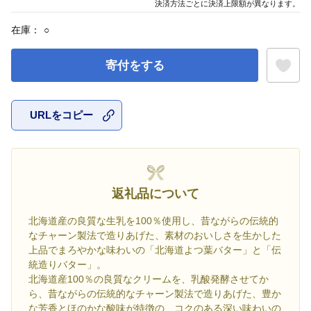
決済方法ごとに決済上限額が異なります。
在庫：
○
寄付をする
URLをコピー
お気に入
返礼品について
北海道産の良質な生乳を100％使用し、昔ながらの伝統的
なチャーン製法で造りあげた、素材のおいしさを生かした
上品でまろやかな味わいの「北海道よつ葉バター」と「伝
統造りバター」。
北海道産100％の良質なクリームを、乳酸発酵させてか
ら、昔ながらの伝統的なチャーン製法で造りあげた、豊か
な芳香とほのかな酸味が特徴の、コクのある深い味わいの