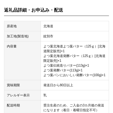
返礼品詳細・お申込み・配送
原産地
北海道
加工地(製造地)
紋別市
内容量
よつ葉北海道よつ葉バター（125ｇ）[北海
道限定販売]×1
よつ葉北海道発酵バター（125ｇ）[北海道
限定販売]×1
よつ葉伝統造りバター(113g)×1
よつ葉発酵バター(113g)×1
よつ葉パンにおいしい発酵バター(100g)×1
賞味期限
発送日から80日以上
アレルギー表示
乳
配送時期
受注生産のため、ご入金の3カ月後の発送
になります（着日・着曜日指定不可）