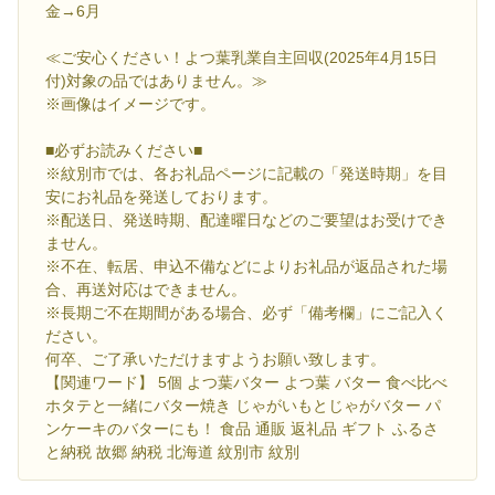
金→6月
≪ご安心ください！よつ葉乳業自主回収(2025年4月15日
付)対象の品ではありません。≫
※画像はイメージです。
■必ずお読みください■
※紋別市では、各お礼品ページに記載の「発送時期」を目
安にお礼品を発送しております。
※配送日、発送時期、配達曜日などのご要望はお受けでき
ません。
※不在、転居、申込不備などによりお礼品が返品された場
合、再送対応はできません。
※長期ご不在期間がある場合、必ず「備考欄」にご記入く
ださい。
何卒、ご了承いただけますようお願い致します。
【関連ワード】 5個 よつ葉バター よつ葉 バター 食べ比べ
ホタテと一緒にバター焼き じゃがいもとじゃがバター パ
ンケーキのバターにも！ 食品 通販 返礼品 ギフト ふるさ
と納税 故郷 納税 北海道 紋別市 紋別