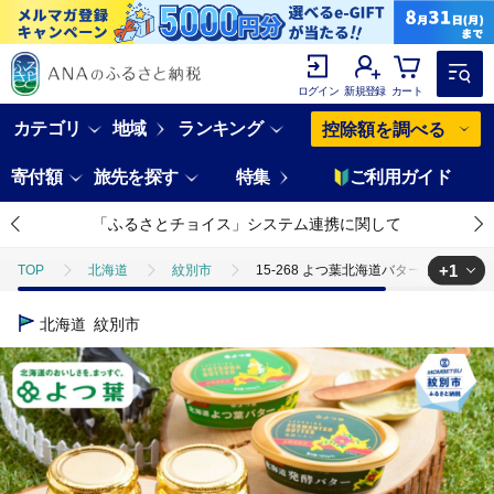
ログイン
新規登録
カート
カテゴリ
地域
ランキング
控除額を調べる
寄付額
旅先を探す
特集
ご利用ガイド
「ふるさとチョイス」システム連携に関して
+1
TOP
北海道
紋別市
15-268 よつ葉北海道バターオールス
TOP
卵・乳製品
15-268 よつ葉北海道バターオールスターセット
北海道
紋別市