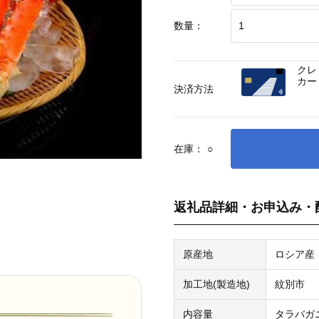
数量：
クレ
カー
決済方法
在庫：
○
返礼品詳細・お申込み・
原産地
ロシア産
加工地(製造地)
紋別市
内容量
タラバガニ