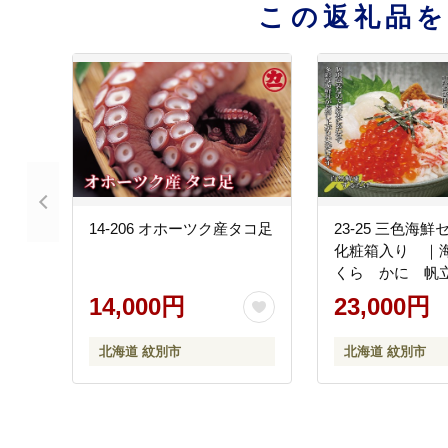
この返礼品
14-206 オホーツク産タコ足
23-25 三色海
化粧箱入り ｜
くら かに 帆
14,000円
23,000円
北海道 紋別市
北海道 紋別市