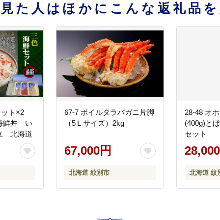
を見た人はほかにこんな返礼品を
鮮セット×2
67-7 ボイルタラバガニ片脚
28-48 
海鮮丼 い
（5Ｌサイズ）2kg
(400g)と
立 北海道
セット
67,000円
28,00
北海道 紋別市
北海道 紋