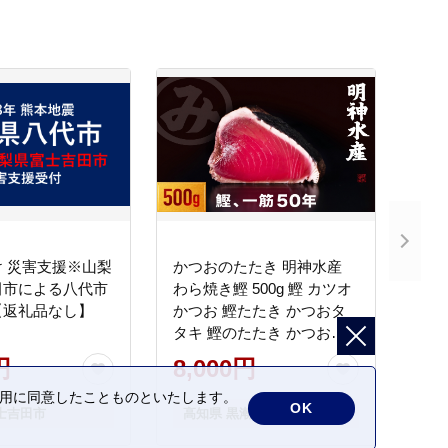
 災害支援※山梨
かつおのたたき 明神水産
田市による八代市
わら焼き鰹 500g 鰹 カツオ
【返礼品なし】
かつお 鰹たたき かつおタ
タキ 鰹のたたき かつおの
タタキ 藁焼き わら焼き 魚
円
8,000円
さかな 海鮮 刺身 お刺身 冷
の利用に同意したことものといたします。
凍 ご家庭用 グルメ 特産品
OK
士吉田市
高知県 黒潮町
ご当地 本場 高知 黒潮町 ギ
フト 贈答品 人気 返礼品 ふ