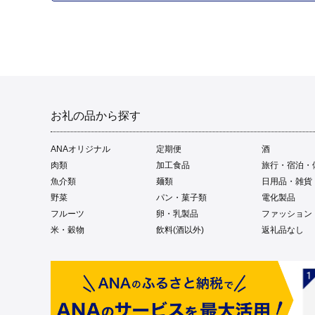
お礼の品から探す
ANAオリジナル
定期便
酒
肉類
加工食品
旅行・宿泊・
魚介類
麺類
日用品・雑貨
野菜
パン・菓子類
電化製品
フルーツ
卵・乳製品
ファッション
米・穀物
飲料(酒以外)
返礼品なし