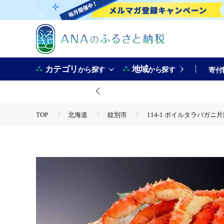
カテゴリ
地域
から探す
から探す
寄付
TOP
北海道
紋別市
114-1 ボイルタラバガニ片脚3.
TOP
魚介類
蟹
タラバガニ
114-1 ボイ