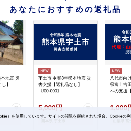
あなたにおすすめの返礼品
熊本地震 災
宇土市 令和8年熊本地震 災
八代市向け
なし】
害支援【返礼品なし】
県富士吉
_U00-0001
への支援
5,000円
1,000
kie）を使用しています。サイトの閲覧を継続された場合、Cookie
熊本県 宇土市
山梨県 富
。