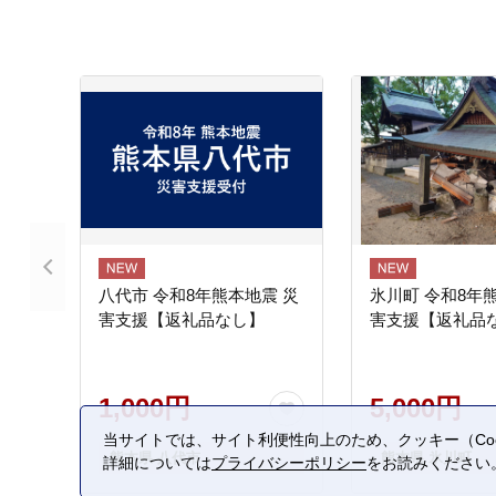
八代市 令和8年熊本地震 災
氷川町 令和8年
害支援【返礼品なし】
害支援【返礼品
1,000円
5,000円
当サイトでは、サイト利便性向上のため、クッキー（Coo
熊本県 八代市
熊本県 氷川町
詳細については
プライバシーポリシー
をお読みください