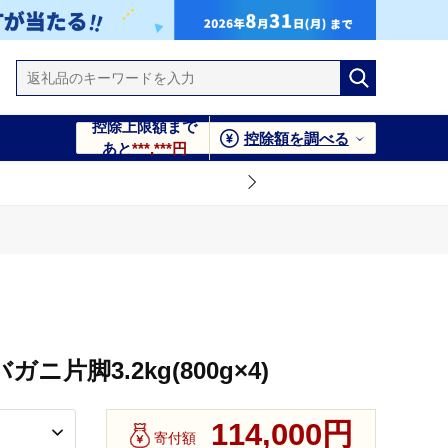
控除上限額まで
控除額を調べる
あと
***,***円
ガニ片脚3.2kg(800g×4)
114,000円
寄付額