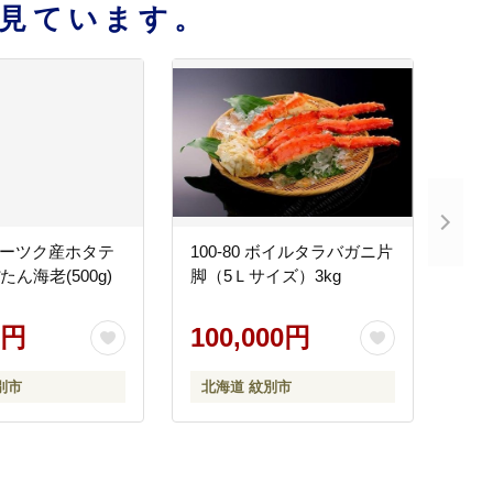
見ています。
オホーツク産ホタテ
100-80 ボイルタラバガニ片
ぼたん海老(500g)
脚（5Ｌサイズ）3kg
0円
100,000円
別市
北海道 紋別市