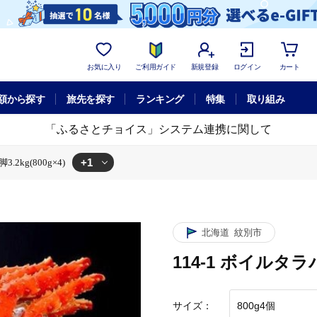
お気に入り
ご利用ガイド
新規登録
ログイン
カート
額から探す
旅先を探す
ランキング
特集
取り組み
「ふるさとチョイス」システム連携に関して
+1
2kg(800g×4)
ルタラバガニ片脚3.2kg(800g×4)
北海道
紋別市
114-1 ボイルタラバ
サイズ：