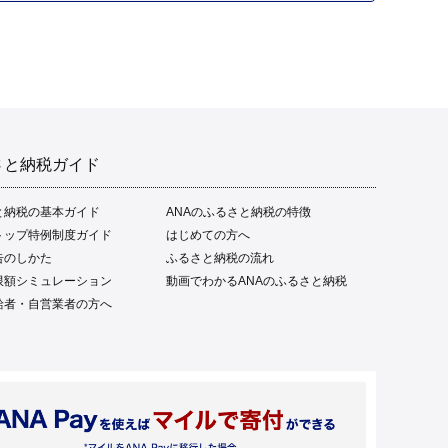
るさと納税 魚介類 高知県
産 土佐名物 高知県 高評価
食卓 ご飯のお供 父の日 ギ
フト プレゼント[1669]
さと納税ガイド
と納税の基本ガイド
ANAのふるさと納税の特徴
トップ特例制度ガイド
はじめての方へ
告のしかた
ふるさと納税の流れ
限額シミュレーション
動画でわかるANAのふるさと納税
給者・自営業者の方へ