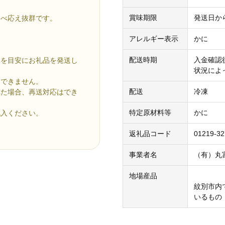
賞味期限
発送日から
食べ応え抜群です。
アレルギー表示
かに
配送時期
入金確認
」を目安にお礼品を発送し
状況によ
けできません。
配送
冷凍
れた場合、再送対応はでき
特定原材料等
かに
記入ください。
返礼品コード
01219-32
事業者名
（有）丸
地場産品
紋別市内
いるもの