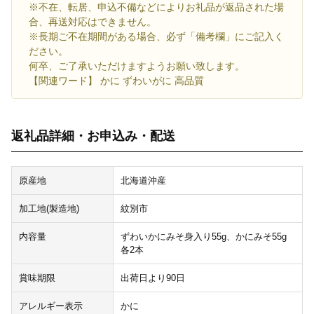
※不在、転居、申込不備などによりお礼品が返品された場
合、再送対応はできません。
※長期ご不在期間がある場合、必ず「備考欄」にご記入く
ださい。
何卒、ご了承いただけますようお願い致します。
【関連ワード】 かに ずわいがに 高品質
返礼品詳細・お申込み・配送
原産地
北海道沖産
加工地(製造地)
紋別市
内容量
ずわいかにみそ身入り55g、かにみそ55g
各2本
賞味期限
出荷日より90日
アレルギー表示
かに