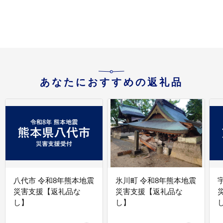
あなたにおすすめの返礼品
八代市 令和8年熊本地震
氷川町 令和8年熊本地震
災害支援【返礼品な
災害支援【返礼品な
し】
し】
し