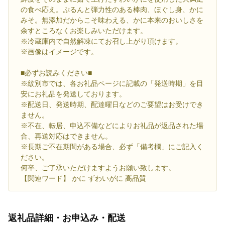
の食べ応え。ぷるんと弾力性のある棒肉、ほぐし身、かに
みそ。無添加だからこそ味わえる、かに本来のおいしさを
余すところなくお楽しみいただけます。
※冷蔵庫内で自然解凍にてお召し上がり頂けます。
※画像はイメージです。
■必ずお読みください■
※紋別市では、各お礼品ページに記載の「発送時期」を目
安にお礼品を発送しております。
※配送日、発送時期、配達曜日などのご要望はお受けでき
ません。
※不在、転居、申込不備などによりお礼品が返品された場
合、再送対応はできません。
※長期ご不在期間がある場合、必ず「備考欄」にご記入く
ださい。
何卒、ご了承いただけますようお願い致します。
【関連ワード】 かに ずわいがに 高品質
返礼品詳細・お申込み・配送