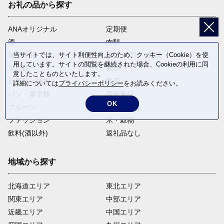
お礼の品から探す
ANAオリジナル
定期便
酒
肉類
加工食品
旅行・宿泊・体験
当サイトでは、サイト利便性向上のため、クッキー（Cookie）を使
用しています。サイトの閲覧を継続された場合、Cookieの利用に同
魚介類
麺類
意したことものといたします。
日用品・雑貨
野菜
詳細については
プライバシーポリシー
をお読みください。
パン・菓子類
電化製品
OK
フルーツ
卵・乳製品
ファッション
米・穀物
飲料(酒以外)
返礼品なし
地域から探す
北海道エリア
東北エリア
関東エリア
中部エリア
近畿エリア
中国エリア