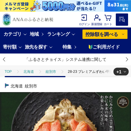
ログイン
新規登録
カート
カテゴリ
地域
ランキング
控除額を調べる
寄付額
旅先を探す
特集
ご利用ガイド
「ふるさとチョイス」システム連携に関して
+1
TOP
北海道
紋別市
28-23 プレミアムずわい甲羅盛り(特
TOP
魚介類
蟹
ズワイガニ
28-23 プレミアムずわ
北海道
紋別市