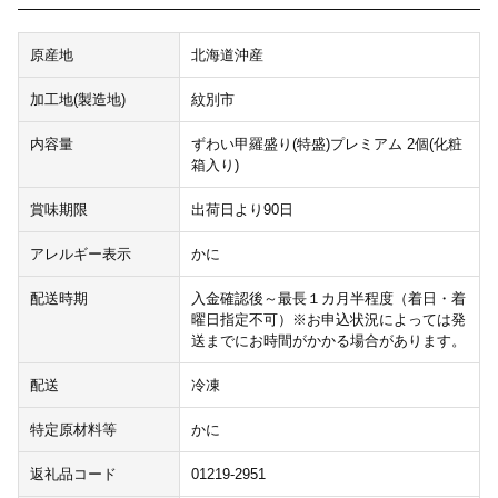
原産地
北海道沖産
加工地(製造地)
紋別市
内容量
ずわい甲羅盛り(特盛)プレミアム 2個(化粧
箱入り)
賞味期限
出荷日より90日
アレルギー表示
かに
配送時期
入金確認後～最長１カ月半程度（着日・着
曜日指定不可）※お申込状況によっては発
送までにお時間がかかる場合があります。
配送
冷凍
特定原材料等
かに
返礼品コード
01219-2951