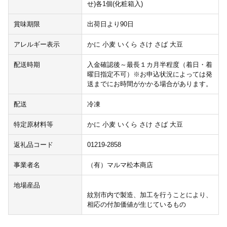
せ)各1個(化粧箱入)
賞味期限
出荷日より90日
アレルギー表示
かに 小麦 いくら さけ さば 大豆
配送時期
入金確認後～最長１カ月半程度（着日・着
曜日指定不可）※お申込状況によっては発
送までにお時間がかかる場合があります。
配送
冷凍
特定原材料等
かに 小麦 いくら さけ さば 大豆
返礼品コード
01219-2858
事業者名
（有）マルマ松本商店
地場産品
紋別市内で製造、加工を行うことにより、
相応の付加価値が生じているもの