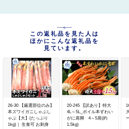
この返礼品を見た人は
ほかにこんな返礼品を
見ています。
26-30 【厳選部位のみ】
20-245 【訳あり】特大
1
本ズワイガニしゃぶし
4L～5L_ボイル本ずわい
ゃぶ【大】(たっぷり
がに肩脚 4～5肩(約
1kg)｜ 生食可 お刺身
1.5kg)