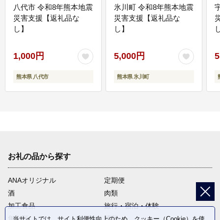
八代市 令和8年熊本地震
氷川町 令和8年熊本地震
災害支援【返礼品な
災害支援【返礼品な
し】
し】
し
1,000円
5,000円
5
熊本県 八代市
熊本県 氷川町
お礼の品から探す
ANAオリジナル
定期便
酒
肉類
加工食品
旅行・宿泊・体験
魚介類
麺類
当サイトでは、サイト利便性向上のため、クッキー（Cookie）を使