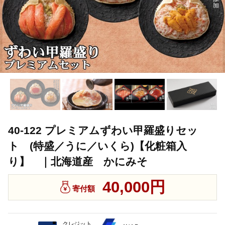
40-122 プレミアムずわい甲羅盛りセッ
ト (特盛／うに／いくら)【化粧箱入
り】 ｜北海道産 かにみそ
40,000円
寄付額
クレジット