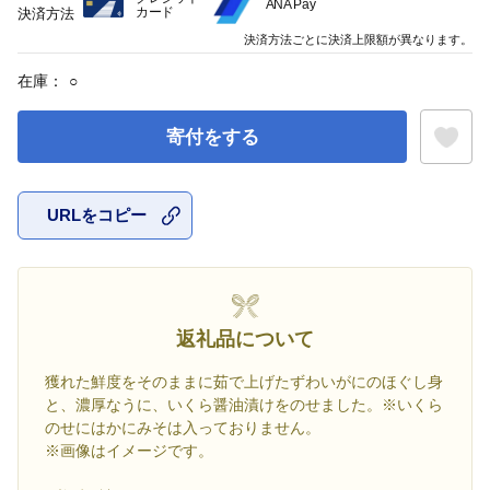
ANA Pay
カード
決済方法
決済方法ごとに決済上限額が異なります。
在庫：
○
寄付をする
URLをコピー
お気に入
返礼品について
獲れた鮮度をそのままに茹で上げたずわいがにのほぐし身
と、濃厚なうに、いくら醤油漬けをのせました。※いくら
のせにはかにみそは入っておりません。
※画像はイメージです。