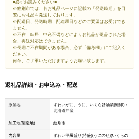
■必ずお読みください■
※紋別市では、各お礼品ページに記載の「発送時期」を目
安にお礼品を発送しております。
※配送日、発送時期、配達曜日などのご要望はお受けでき
ません。
※不在、転居、申込不備などによりお礼品が返品された場
合、再送対応はできません。
※長期ご不在期間がある場合、必ず「備考欄」にご記入く
ださい。
何卒、ご了承いただけますようお願い致します。
返礼品詳細・お申込み・配送
原産地
ずわいがに、うに、いくら醤油漬(鮭卵)：
北海道沖産
加工地(製造地)
紋別市
内容量
ずわい甲羅盛り(特盛)(うにのせ)(いくらの