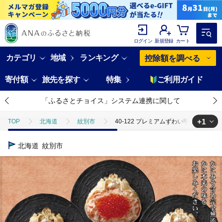
ログイン
新規登録
カート
カテゴリ
地域
ランキング
控除額を調べる
寄付額
旅先を探す
特集
ご利用ガイド
「ふるさとチョイス」システム連携に関して
+1
TOP
北海道
紋別市
40-122 プレミアムずわい甲羅盛り
TOP
魚介類
蟹
ズワイガニ
40-122 プレミアム
北海道
紋別市