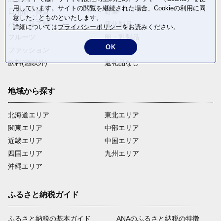
用しています。サイトの閲覧を継続された場合、Cookieの利用に同
日用品・雑貨
野菜
意したことものといたします。
パン・菓子類
電化製品
詳細については
プライバシーポリシー
をお読みください。
フルーツ
卵・乳製品
OK
ファッション
米・穀物
飲料(酒以外)
返礼品なし
地域から探す
北海道エリア
東北エリア
関東エリア
中部エリア
近畿エリア
中国エリア
四国エリア
九州エリア
沖縄エリア
ふるさと納税ガイド
ふるさと納税の基本ガイド
ANAのふるさと納税の特徴