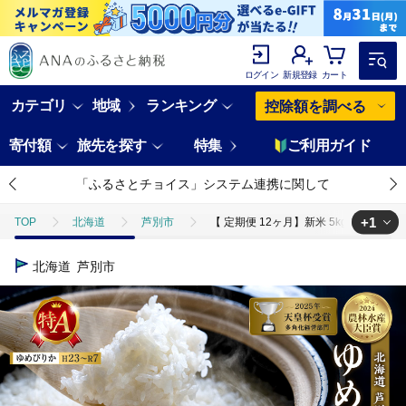
ログイン
新規登録
カート
カテゴリ
地域
ランキング
控除額を調べる
寄付額
旅先を探す
特集
ご利用ガイド
「ふるさとチョイス」システム連携に関して
+1
TOP
北海道
芦別市
【 定期便 12ヶ月】新米 5kg ゆめぴりか 
TOP
米・穀物
米
ゆめぴりか
【 定期便 12ヶ月】新米 
北海道
芦別市