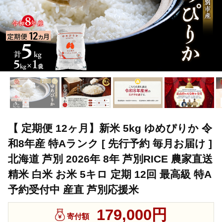
【 定期便 12ヶ月】新米 5kg ゆめぴりか 令
和8年産 特Aランク [ 先行予約 毎月お届け ]
北海道 芦別 2026年 8年 芦別RICE 農家直送
精米 白米 お米 5キロ 定期 12回 最高級 特A
予約受付中 産直 芦別応援米
179,000円
寄付額