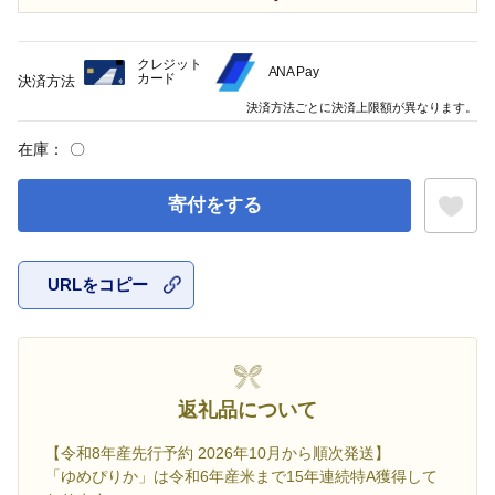
クレジット
ANA Pay
カード
決済方法
決済方法ごとに決済上限額が異なります。
在庫：
〇
寄付をする
URLをコピー
お気に入
返礼品について
【令和8年産先行予約 2026年10月から順次発送】
「ゆめぴりか」は令和6年産米まで15年連続特A獲得して