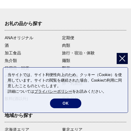
お礼の品から探す
ANAオリジナル
定期便
酒
肉類
加工食品
旅行・宿泊・体験
魚介類
麺類
日用品・雑貨
野菜
当サイトでは、サイト利便性向上のため、クッキー（Cookie）を使
パン・菓子類
電化製品
用しています。サイトの閲覧を継続された場合、Cookieの利用に同
フルーツ
卵・乳製品
意したことものといたします。
ファッション
米・穀物
詳細については
プライバシーポリシー
をお読みください。
飲料(酒以外)
返礼品なし
OK
地域から探す
北海道エリア
東北エリア