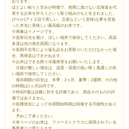
おります。
ほどよい粘りと甘みが特徴で、他県に負けない北海道を代
表するお米を作ろうという取り組みのもと生まれました。
ぴりか(アイヌ語で美しい、立派なという意味)な夢を背負
った本当に美味しい最高級のお米です。
※画像はイメージです。
※直射日光を避け、涼しい場所で保存してください。高温
多湿は虫の発生原因になります。
※長期不在等により返礼品をお受取りいただけなかった場
合、再発送はできかねます。
※お米はできる限り冷蔵保管をお願いいたします。
冷蔵が難しい場合は、温度・湿度の低い暗く風通しの良
い場所で保管してください。
保存期限の目安は、冬季：2ヵ月、夏季：2週間、その他
の時期は1ヵ月以内です。
※特A評価は品種に対する評価であり、商品そのものの評
価ではありません。
※収穫状況によって出荷開始時期は前後する可能性があり
ます。
予めご了承ください。
※本ページのお米は、ファーストクラスに採用されている
事業者とは異なります。