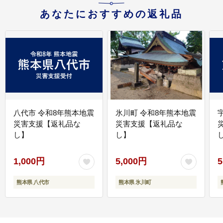
あなたにおすすめの返礼品
八代市 令和8年熊本地震
氷川町 令和8年熊本地震
災害支援【返礼品な
災害支援【返礼品な
し】
し】
し
1,000円
5,000円
5
熊本県 八代市
熊本県 氷川町