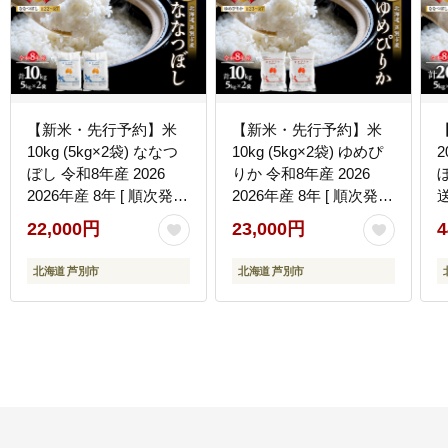
【新米・先行予約】米
【新米・先行予約】米
10kg (5kg×2袋) ななつ
10kg (5kg×2袋) ゆめぴ
2
ぼし 令和8年産 2026
りか 令和8年産 2026
2026年産 8年 [ 順次発送
2026年産 8年 [ 順次発送
送
] ANA限定 北海道 芦別
] ANA限定 北海道 芦別
22,000円
23,000円
4
市産 芦別市 芦別RICE
市産 芦別市 芦別RICE
お
精米 白米 お米 10キロ
農家直送 精米 白米 お米
北海道 芦別市
北海道 芦別市
ブランド米 特Aランク
10キロ 最高級 特Aラン
予約受付中 産地直送 高
ク 予約受付中 高評価 芦
評価 芦別応援米
別応援米