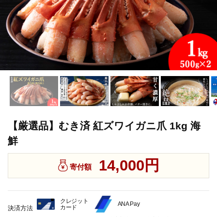
【厳選品】むき済 紅ズワイガニ爪 1kg 海
鮮
14,000円
寄付額
クレジット
ANA Pay
カード
決済方法