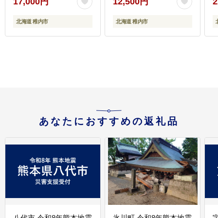
17,000円
12,500円
2
北海道 稚内市
北海道 稚内市
あなたにおすすめの返礼品
八代市 令和8年熊本地震
氷川町 令和8年熊本地震