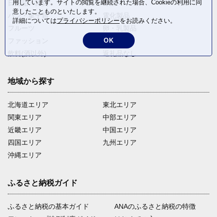
用しています。サイトの閲覧を継続された場合、Cookieの利用に同
日用品・雑貨
野菜
意したことものといたします。
パン・菓子類
電化製品
詳細については
プライバシーポリシー
をお読みください。
フルーツ
卵・乳製品
OK
ファッション
米・穀物
飲料(酒以外)
返礼品なし
地域から探す
北海道エリア
東北エリア
関東エリア
中部エリア
近畿エリア
中国エリア
四国エリア
九州エリア
沖縄エリア
ふるさと納税ガイド
ふるさと納税の基本ガイド
ANAのふるさと納税の特徴