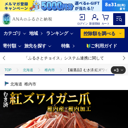
ログイン
新規登録
カート
カテゴリ
地域
ランキング
控除額を調べる
寄付額
旅先を探す
特集
ご利用ガイド
「ふるさとチョイス」システム連携に関して
+3
TOP
北海道
稚内市
【厳選品】むき済 紅ズワイガニ爪 1kg 
TOP
魚介類
【厳選品】むき済 紅ズワイガニ爪 1kg 海鮮
北海道
稚内市
TOP
魚介類
蟹
【厳選品】むき済 紅ズワイガニ爪 1kg 海鮮
TOP
魚介類
蟹
ズワイガニ
【厳選品】むき済 紅ズワイ