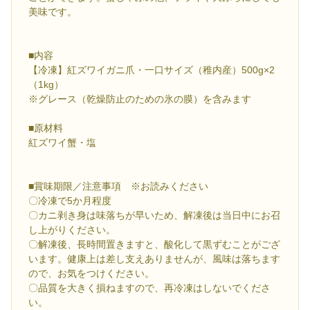
美味です。
■内容
【冷凍】紅ズワイガニ爪・一口サイズ（稚内産）500g×2
（1kg）
※グレース（乾燥防止のための氷の膜）を含みます
■原材料
紅ズワイ蟹・塩
■賞味期限／注意事項 ※お読みください
〇冷凍で5か月程度
〇カニ剥き身は味落ちが早いため、解凍後は当日中にお召
し上がりください。
〇解凍後、長時間置きますと、酸化して黒ずむことがござ
います。健康上は差し支えありませんが、風味は落ちます
ので、お気をつけください。
〇品質を大きく損ねますので、再冷凍はしないでくださ
い。