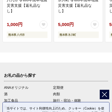
災害支援【返礼品な
災害支援【返礼品な
し】
し】
し
1,000円
5,000円
5
熊本県 八代市
熊本県 氷川町
お礼の品から探す
ANAオリジナル
定期便
酒
肉類
加工食品
旅行・宿泊・体験
魚介類
麺類
当サイトでは、サイト利便性向上のため、クッキー（Cookie）を使