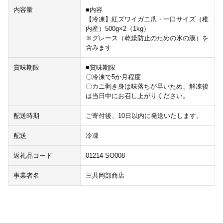
内容量
■内容
【冷凍】紅ズワイガニ爪・一口サイズ（稚
内産）500g×2（1kg）
※グレース（乾燥防止のための氷の膜）を
含みます
賞味期限
■賞味期限
〇冷凍で5か月程度
〇カニ剥き身は味落ちが早いため、解凍後
は当日中にお召し上がりください。
配送時期
ご寄付後、10日以内に発送いたします。
配送
冷凍
返礼品コード
01214-SO008
事業者名
三共岡部商店