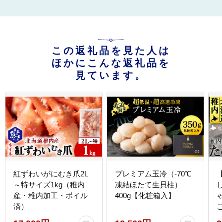
この返礼品を見た人は
ほかにこんな返礼品を
見ています。
紅ずわいがにむき爪2L
プレミアム玉冷（-70℃
～特サイズ1kg（稚内
凍結ほたて生貝柱）
産・稚内加工・ボイル
400g【化粧箱入】
済）