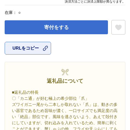
決済方法ごとに決済上限額が異なります。
在庫：
○
寄付をする
URLをコピー
お気に入
返礼品について
■返礼品の特長
〇「カニ通」が好む極上の希少部位「爪」
ズワイガニ一尾から二本しか取れない「爪」は、動きの多
い器官であるため旨味が濃く、一口サイズでも満足度の高
い「絶品」部位です。風味を逃さないよう、あえて殻付き
にしていますが、切れ込みを入れているため、簡単に剥く
ことができます。蟹しゃぶの他、フライや天ぷらにしても