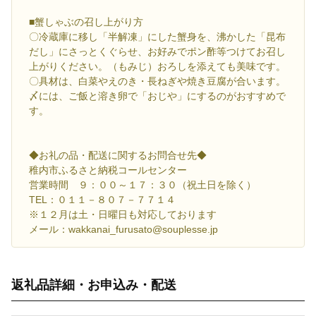
■蟹しゃぶの召し上がり方
〇冷蔵庫に移し「半解凍」にした蟹身を、沸かした「昆布
だし」にさっとくぐらせ、お好みでポン酢等つけてお召し
上がりください。（もみじ）おろしを添えても美味です。
〇具材は、白菜やえのき・長ねぎや焼き豆腐が合います。
〆には、ご飯と溶き卵で「おじや」にするのがおすすめで
す。
◆お礼の品・配送に関するお問合せ先◆
稚内市ふるさと納税コールセンター
営業時間 ９：００～１７：３０（祝土日を除く）
TEL：０１１－８０７－７７１４
※１２月は土・日曜日も対応しております
メール：wakkanai_furusato@souplesse.jp
返礼品詳細・お申込み・配送