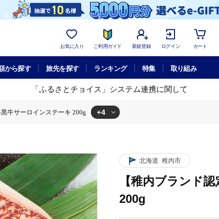
お気に入り
ご利用ガイド
新規登録
ログイン
カート
額から探す
旅先を探す
ランキング
特集
取り組み
「ふるさとチョイス」システム連携に関して
+4
牛サーロインステーキ 200g
ーキ 200g
ロインステーキ 200g
宗谷黒牛サーロインステーキ 200g
ンド認定】宗谷黒牛サーロインステーキ 200g
北海道
稚内市
【稚内ブランド認
200g