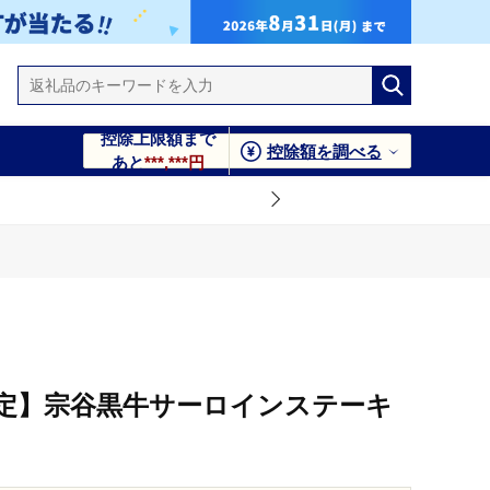
控除上限額まで
控除額を調べる
あと
***,***円
定】宗谷黒牛サーロインステーキ