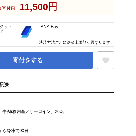
11,500円
寄付額
ジット
ANA Pay
ド
決済方法ごとに決済上限額が異なります。
寄付をする
配送
お気に入り登録
】牛肉(稚内産／サーロイン）200g
限
から冷凍で90日