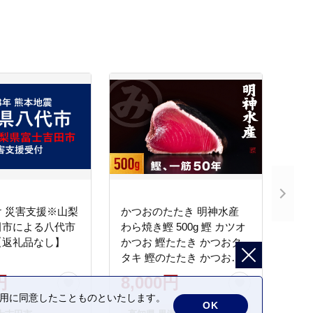
 災害支援※山梨
かつおのたたき 明神水産
田市による八代市
わら焼き鰹 500g 鰹 カツオ
【返礼品なし】
かつお 鰹たたき かつおタ
タキ 鰹のたたき かつおの
タタキ 藁焼き わら焼き 魚
円
8,000円
さかな 海鮮 刺身 お刺身 冷
の利用に同意したことものといたします。
凍 ご家庭用 グルメ 特産品
OK