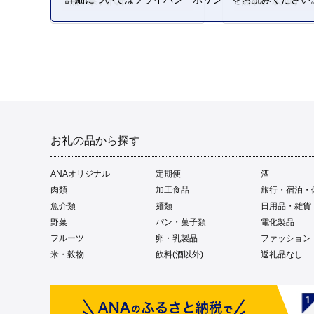
熊本県 八代市
熊本県 氷川町
お礼の品から探す
ANAオリジナル
定期便
酒
肉類
加工食品
旅行・宿泊・
魚介類
麺類
日用品・雑貨
野菜
パン・菓子類
電化製品
フルーツ
卵・乳製品
ファッション
米・穀物
飲料(酒以外)
返礼品なし