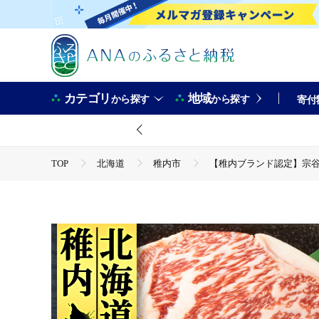
カテゴリ
地域
から探す
から探す
寄付
TOP
北海道
稚内市
【稚内ブランド認定】宗谷黒
TOP
肉
【稚内ブランド認定】宗谷黒牛サーロインステ
TOP
肉
牛肉
【稚内ブランド認定】宗谷黒牛サー
TOP
肉
牛肉
黒牛
【稚内ブランド認定】
TOP
肉
牛肉
ステーキ(牛肉)
【稚内ブラ