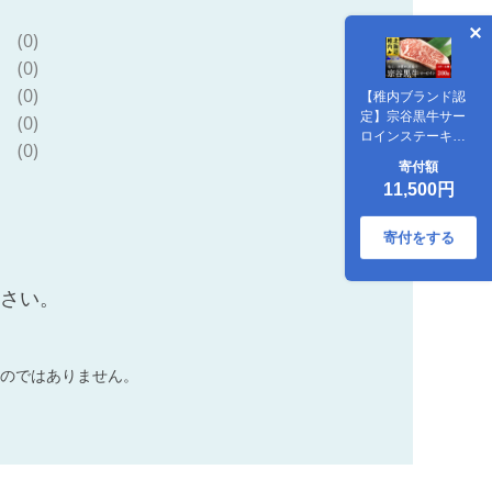
(0)
(0)
(0)
【稚内ブランド認
定】宗谷黒牛サー
(0)
ロインステーキ
(0)
200g
寄付額
11,500円
寄付をする
ださい。
のではありません。