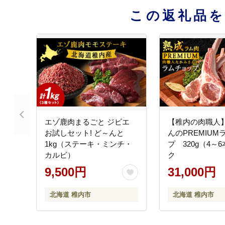
この返礼品
エゾ鹿肉まるごと ジビエ
【稚内の肉職人
お試しセット! ど～んと
んのPREMIUM
1kg（ステーキ・ミンチ・
プ 320g（4～
カルビ）
ク
9,500円
31,000円
北海道 稚内市
北海道 稚内市