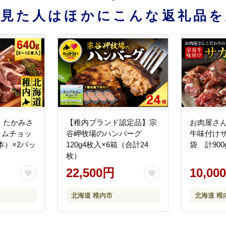
を見た人はほかにこんな返礼品を
】たかみさ
【稚内ブランド認定品】宗
お肉屋さ
ラムチョッ
谷岬牧場のハンバーグ
牛味付けサ
6本）×2パッ
120g4枚入×6箱（合計24
袋 計900
枚）
22,500円
10,00
北海道 稚内市
北海道 稚