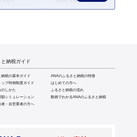
士吉田市
高知県 黒潮町
ご当地 本場 高知 黒潮町 ギ
フト 贈答品 人気 返礼品 ふ
るさと納税 魚介類 高知県
産 土佐名物 高知県 高評価
食卓 ご飯のお供 父の日 ギ
フト プレゼント[1669]
さと納税ガイド
と納税の基本ガイド
ANAのふるさと納税の特徴
トップ特例制度ガイド
はじめての方へ
告のしかた
ふるさと納税の流れ
限額シミュレーション
動画でわかるANAのふるさと納税
給者・自営業者の方へ