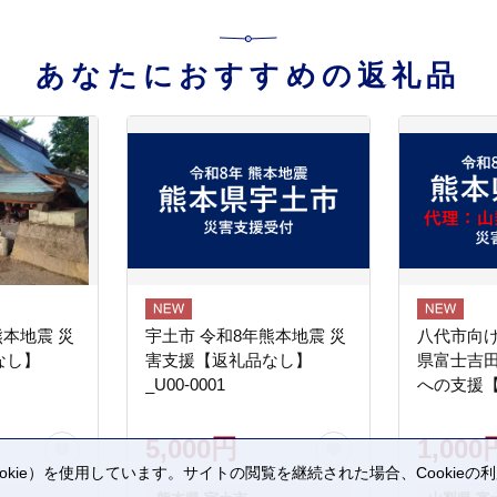
あなたにおすすめの返礼品
熊本地震 災
宇土市 令和8年熊本地震 災
八代市向け
なし】
害支援【返礼品なし】
県富士吉
_U00-0001
への支援
5,000円
1,000
kie）を使用しています。サイトの閲覧を継続された場合、Cookie
。