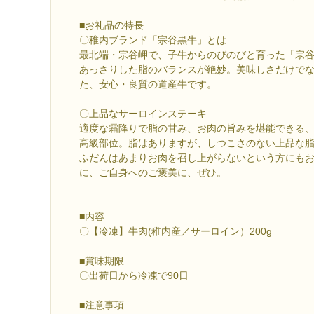
■お礼品の特長
〇稚内ブランド「宗谷黒牛」とは
最北端・宗谷岬で、子牛からのびのびと育った「宗
あっさりした脂のバランスが絶妙。美味しさだけで
た、安心・良質の道産牛です。
〇上品なサーロインステーキ
適度な霜降りで脂の甘み、お肉の旨みを堪能できる
高級部位。脂はありますが、しつこさのない上品な
ふだんはあまりお肉を召し上がらないという方にも
に、ご自身へのご褒美に、ぜひ。
■内容
〇【冷凍】牛肉(稚内産／サーロイン）200g
■賞味期限
〇出荷日から冷凍で90日
■注意事項