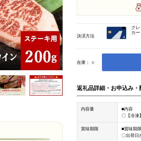
クレ
カー
決済方法
在庫：
○
返礼品詳細・お申込み・
内容量
■内容
〇【冷凍
賞味期限
■賞味期
〇出荷日