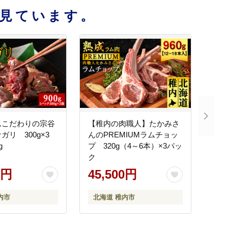
見ています。
んこだわりの宗谷
【稚内の肉職人】たかみさ
ガリ 300g×3
んのPREMIUMラムチョッ
g
プ 320g（4～6本）×3パッ
ク
0円
45,500円
内市
北海道 稚内市