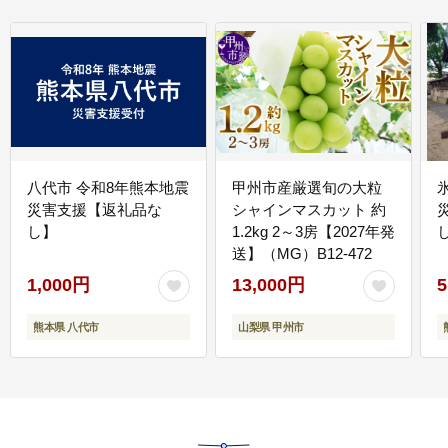
八代市 令和8年熊本地震
甲州市産厳選旬の大粒
災害支援【返礼品な
シャインマスカット 約
し】
1.2kg 2～3房【2027年発
送】（MG）B12-472
1,000円
13,000円
5
熊本県 八代市
山梨県 甲州市