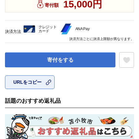
15,000円
寄付額
クレジット
ANA Pay
カード
決済方法
決済方法ごとに決済上限額が異なります。
寄付をする
URLをコピー
お気に入
話題のおすすめ返礼品