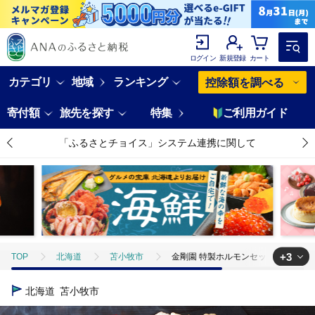
ログイン
新規登録
カート
カテゴリ
地域
ランキング
控除額を調べる
寄付額
旅先を探す
特集
ご利用ガイド
「ふるさとチョイス」システム連携に関して
+3
TOP
北海道
苫小牧市
金剛園 特製ホルモンセット 全4種 4パック
TOP
肉
牛肉
焼肉(牛肉)
金剛園 特製ホルモンセット 全4種
北海道
苫小牧市
TOP
肉
豚肉
焼肉(豚肉)
金剛園 特製ホルモンセット 全4種