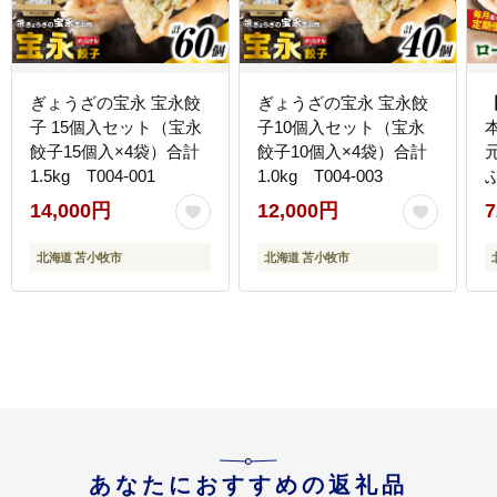
ぎょうざの宝永 宝永餃
ぎょうざの宝永 宝永餃
子 15個入セット（宝永
子10個入セット（宝永
餃子15個入×4袋）合計
餃子10個入×4袋）合計
1.5kg T004-001
1.0kg T004-003
ぶ
14,000円
12,000円
7
北海道 苫小牧市
北海道 苫小牧市
あなたにおすすめの返礼品