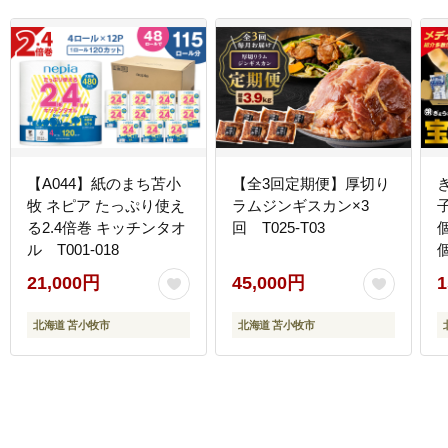
【A044】紙のまち苫小
【全3回定期便】厚切り
牧 ネピア たっぷり使え
ラムジンギスカン×3
る2.4倍巻 キッチンタオ
回 T025-T03
ル T001-018
T
21,000円
45,000円
1
北海道 苫小牧市
北海道 苫小牧市