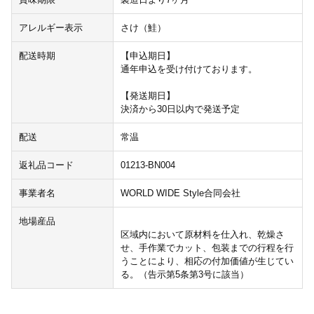
アレルギー表示
さけ（鮭）
配送時期
【申込期日】
通年申込を受け付けております。
【発送期日】
決済から30日以内で発送予定
配送
常温
返礼品コード
01213-BN004
事業者名
WORLD WIDE Style合同会社
地場産品
区域内において原材料を仕入れ、乾燥さ
せ、手作業でカット、包装までの行程を行
うことにより、相応の付加価値が生じてい
る。（告示第5条第3号に該当）