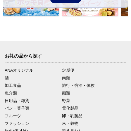
お礼の品から探す
ANAオリジナル
定期便
酒
肉類
加工食品
旅行・宿泊・体験
魚介類
麺類
日用品・雑貨
野菜
パン・菓子類
電化製品
フルーツ
卵・乳製品
ファッション
米・穀物
飲料(酒以外)
返礼品なし