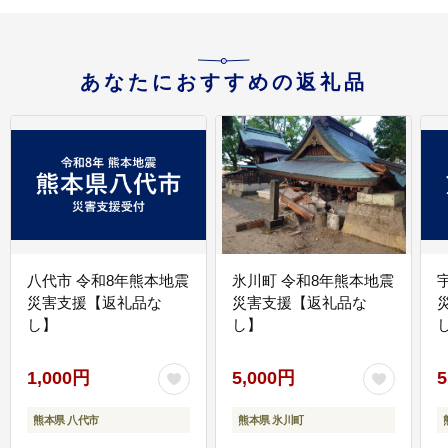
あなたにおすすめの返礼品
八代市 令和8年熊本地震
氷川町 令和8年熊本地震
災害支援【返礼品な
災害支援【返礼品な
し】
し】
し
1,000円
5,000円
5
熊本県 八代市
熊本県 氷川町