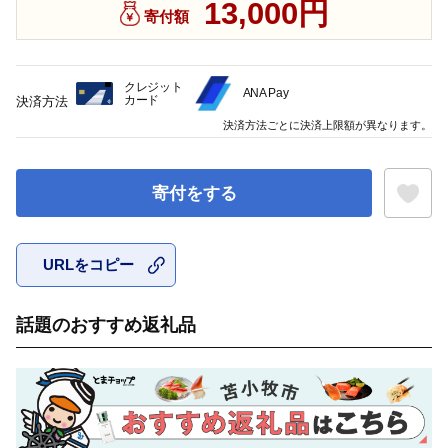
13,000円
寄付額
クレジット
ANA Pay
カード
決済方法
決済方法ごとに決済上限額が異なります。
寄付をする
URLをコピー
お気に入
話題のおすすめ返礼品