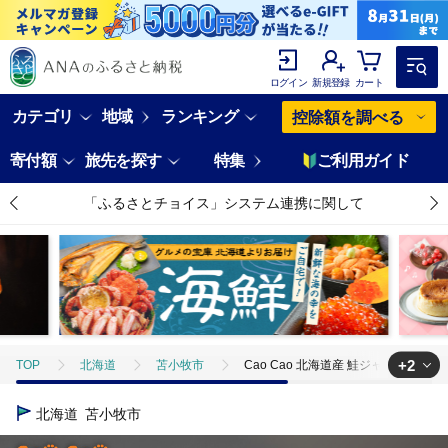
ログイン
新規登録
カート
カテゴリ
地域
ランキング
控除額を調べる
寄付額
旅先を探す
特集
ご利用ガイド
「ふるさとチョイス」システム連携に関して
+2
TOP
北海道
苫小牧市
Cao Cao 北海道産 鮭ジャーキー 90g
TOP
加工食品
Cao Cao 北海道産 鮭ジャーキー 90g（30g×3袋）
北海道
苫小牧市
TOP
日用品・雑貨
ほかの雑貨・日用品
Cao Cao 北海道産