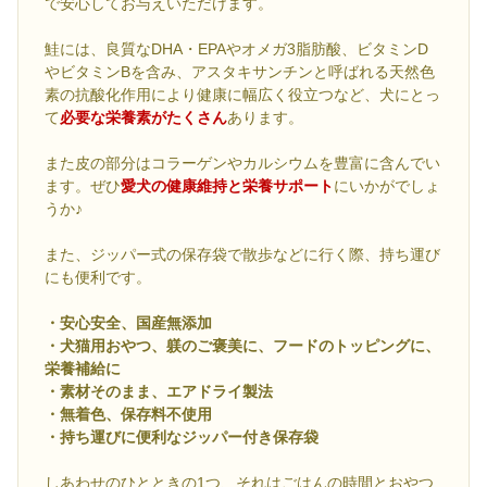
で安心してお与えいただけます。
鮭には、良質なDHA・EPAやオメガ3脂肪酸、ビタミンD
やビタミンBを含み、アスタキサンチンと呼ばれる天然色
素の抗酸化作用により健康に幅広く役立つなど、犬にとっ
て
必要な栄養素がたくさん
あります。
また皮の部分はコラーゲンやカルシウムを豊富に含んでい
ます。ぜひ
愛犬の健康維持と栄養サポート
にいかがでしょ
うか♪
また、ジッパー式の保存袋で散歩などに行く際、持ち運び
にも便利です。
・安心安全、国産無添加
・犬猫用おやつ、躾のご褒美に、フードのトッピングに、
栄養補給に
・素材そのまま、エアドライ製法
・無着色、保存料不使用
・持ち運びに便利なジッパー付き保存袋
しあわせのひとときの1つ、それはごはんの時間とおやつ