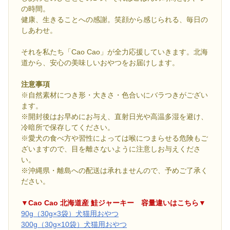
の時間。
健康、生きることへの感謝。笑顔から感じられる、毎日の
しあわせ。
それを私たち「Cao Cao」が全力応援していきます。北海
道から、安心の美味しいおやつをお届けします。
注意事項
※自然素材につき形・大きさ・色合いにバラつきがござい
ます。
※開封後はお早めにお与え、直射日光や高温多湿を避け、
冷暗所で保存してください。
※愛犬の食べ方や習性によっては喉につまらせる危険もご
ざいますので、目を離さないように注意しお与えくださ
い。
※沖縄県・離島への配送は承れませんので、予めご了承く
ださい。
▼Cao Cao 北海道産 鮭ジャーキー 容量違いはこちら▼
90g（30g×3袋）犬猫用おやつ
300g（30g×10袋）犬猫用おやつ