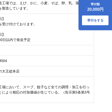
ーラーメン 元祖ホ
造工場では、えび、かに、小麦、そば、卵、乳、落花生を
寄付額
ッキ餃子（20個）
を製造しています。
20,000円
キトピロ餃子（20
個） T013-004
日】
寄付をする
を受け付けております。
日】
30日以内で発送予定
M004
の大王総本店
工場において、スープ、餃子など全ての調理・加工を行っ
とにより相応の付加価値が生じている。（告示第5条第3号