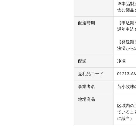
※本品製
含む製品
配送時期
【申込期
通年申込
【発送期
決済から
配送
冷凍
返礼品コード
01213-A
事業者名
苫小牧味
地場産品
区域内の
ているこ
に該当）