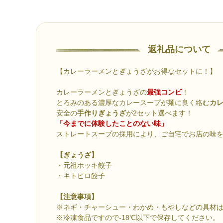
返礼品について
【カレーラーメンとぎょうざがお得なセットに！】
カレーラーメンとぎょうざの
最強コンビ
！
とろみのある濃厚なカレースープが麺に良く絡む
カ
安全の
手作りぎょうざ
が2セット選べます！
「今までに体験したことのない味」
ストレートスープの採用により、ご自宅でお店の味
【ぎょうざ】
・元祖ホッキ餃子
・キトピロ餃子
【注意事項】
※ネギ・チャーシュー・わかめ・もやしなどの具材
※冷凍食品ですので-18℃以下で保存してください。