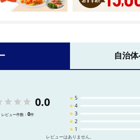
ー
自治体
★
5
0.0
★
4
★
3
0
レビュー件数：
件
★
2
★
1
レビューはありません。