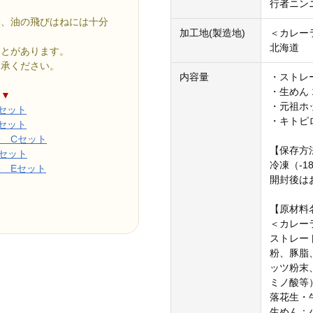
行者ニン
い、油の飛びはねには十分
加工地(製造地)
＜カレー
北海道
ことがあります。
了承ください。
内容量
・ストレー
・生めん 1
ら▼
・元祖ホッ
セット
・キトピロ
セット
 Cセット
【保存方
セット
冷凍（-1
 Eセット
開封後は
【原材料
＜カレー
ストレー
粉、豚脂
ッツ粉末
ミノ酸等
落花生・
生めん：