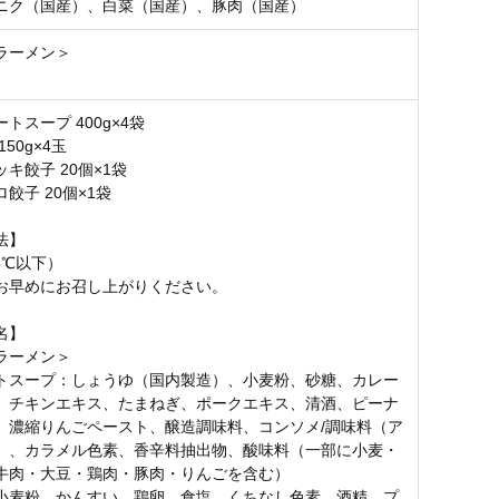
ニク（国産）、白菜（国産）、豚肉（国産）
ラーメン＞
トスープ 400g×4袋
50g×4玉
キ餃子 20個×1袋
餃子 20個×1袋
法】
8℃以下）
お早めにお召し上がりください。
名】
ラーメン＞
トスープ：しょうゆ（国内製造）、小麦粉、砂糖、カレー
、チキンエキス、たまねぎ、ポークエキス、清酒、ピーナ
、濃縮りんごペースト、醸造調味料、コンソメ/調味料（ア
）、カラメル色素、香辛料抽出物、酸味料（一部に小麦・
牛肉・大豆・鶏肉・豚肉・りんごを含む）
小麦粉、かんすい、鶏卵、食塩、くちなし色素、酒精、プ