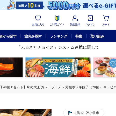
お気に入り
ご利用ガイド
新規登録
ログイン
カート
額から探す
旅先を探す
ランキング
特集
取り組み
「ふるさとチョイス」システム連携に関して
子40個 Dセット】味の大王 カレーラーメン 元祖ホッキ餃子（20個） キトピロ餃子
ト】味の大王 カレーラーメン 元祖ホッキ餃子（20個） キトピロ餃子（20個） T
4食 餃子40個 Dセット】味の大王 カレーラーメン 元祖ホッキ餃子（20個） キ
レーラーメン4食 餃子40個 Dセット】味の大王 カレーラーメン 元祖ホッキ餃子（
味の大王 カレーラーメン 元祖ホッキ餃子（20個） キトピロ餃子（20個） T01
0個 Dセット】味の大王 カレーラーメン 元祖ホッキ餃子（20個） キトピロ餃子（
北海道
苫小牧市