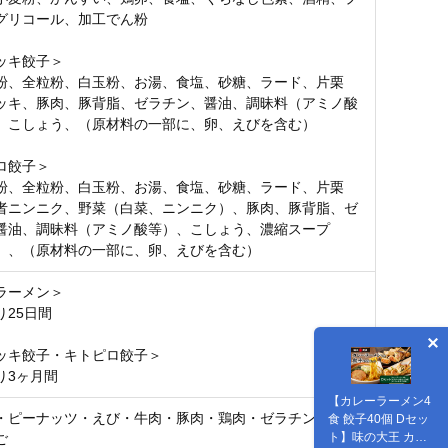
グリコール、加工でん粉
ッキ餃子＞
粉、全粒粉、白玉粉、お湯、食塩、砂糖、ラード、片栗
ッキ、豚肉、豚背脂、ゼラチン、醤油、調昧料（アミノ酸
、こしょう、（原材料の一部に、卵、えびを含む）
ロ餃子＞
粉、全粒粉、白玉粉、お湯、食塩、砂糖、ラード、片栗
者ニンニク、野菜（白菜、ニンニク）、豚肉、豚背脂、ゼ
醤油、調昧料（アミノ酸等）、こしょう、濃縮スープ
）、（原材料の一部に、卵、えびを含む）
ラーメン＞
り25日間
ッキ餃子・キトピロ餃子＞
り3ヶ月間
【カレーラーメン4
・ピーナッツ・えび・牛肉・豚肉・鶏肉・ゼラチン・大
食 餃子40個 Dセッ
ト】味の大王 カレ
ご