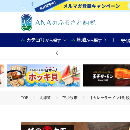
カテゴリ
地域
から探す
から探す
寄付
TOP
北海道
苫小牧市
【カレーラーメン4食 餃
TOP
加工食品
【カレーラーメン4食 餃子40個 Dセッ
TOP
加工食品
惣菜・レトルト
【カレーラーメン
TOP
加工食品
惣菜・レトルト
餃子
【カ
TOP
麺類
【カレーラーメン4食 餃子40個 Dセット】
TOP
麺類
ラーメン
【カレーラーメン4食 餃子4