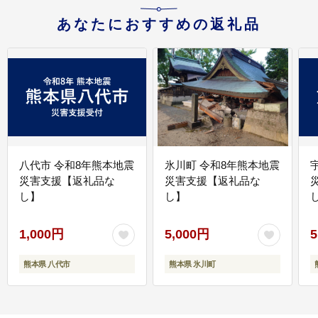
あなたにおすすめの返礼品
八代市 令和8年熊本地震
氷川町 令和8年熊本地震
災害支援【返礼品な
災害支援【返礼品な
し】
し】
し
1,000円
5,000円
5
熊本県 八代市
熊本県 氷川町