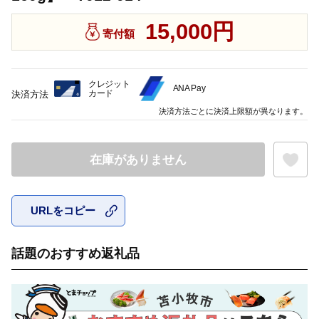
15,000円
寄付額
クレジット
ANA Pay
カード
決済方法
決済方法ごとに決済上限額が異なります。
在庫がありません
URLをコピー
お気に入
話題のおすすめ返礼品