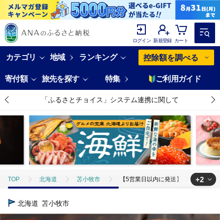
ログイン
新規登録
カート
カテゴリ
地域
ランキング
控除額を調べる
寄付額
旅先を探す
特集
ご利用ガイド
「ふるさとチョイス」システム連携に関して
+2
TOP
北海道
苫小牧市
【5営業日以内に発送】【アスランエゾベニ
TOP
日用品・雑貨
【5営業日以内に発送】【アスランエゾベニソン ジャー
北海道
苫小牧市
TOP
日用品・雑貨
ほかの雑貨・日用品
【5営業日以内に発送】