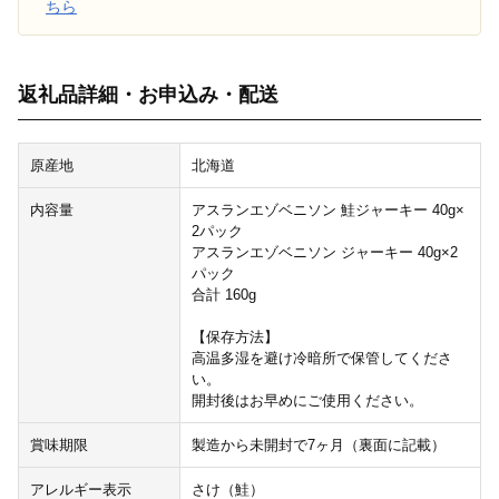
ちら
返礼品詳細・お申込み・配送
原産地
北海道
内容量
アスランエゾベニソン 鮭ジャーキー 40g×
2パック
アスランエゾベニソン ジャーキー 40g×2
パック
合計 160g
【保存方法】
高温多湿を避け冷暗所で保管してくださ
い。
開封後はお早めにご使用ください。
賞味期限
製造から未開封で7ヶ月（裏面に記載）
アレルギー表示
さけ（鮭）