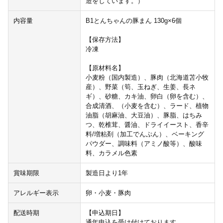
造をしています。）
内容量
B1とんちゃんの豚まん 130g×6個
【保存方法】
冷凍
【原材料名】
小麦粉（国内製造）、豚肉（北海道苫小牧
産）、野菜（筍、玉ねぎ、生姜、長ネ
ギ）、砂糖、カキ油、卵白（卵を含む）、
合成清酒、（小麦を含む）、ラード、植物
油脂（胡麻油、大豆油）、豚脂、はちみ
つ、乾椎茸、醤油、ドライイースト、香辛
料/増粘剤（加工でんぷん）、ベーキング
パウダー、調味料（アミノ酸等）、酸味
料、カラメル色素
賞味期限
製造日より1年
アレルギー表示
卵・小麦・豚肉
配送時期
【申込期日】
通年申込を受け付けております。