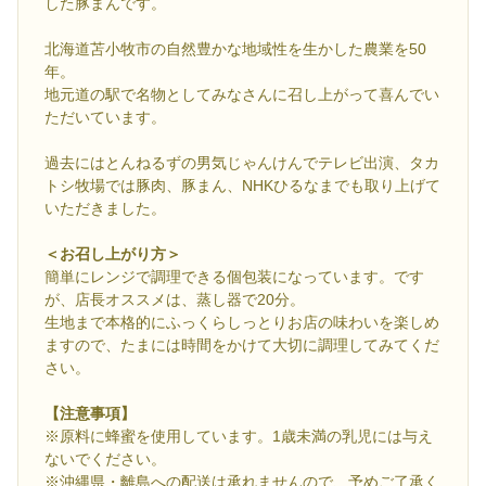
した豚まんです。
北海道苫小牧市の自然豊かな地域性を生かした農業を50
年。
地元道の駅で名物としてみなさんに召し上がって喜んでい
ただいています。
過去にはとんねるずの男気じゃんけんでテレビ出演、タカ
トシ牧場では豚肉、豚まん、NHKひるなまでも取り上げて
いただきました。
＜お召し上がり方＞
簡単にレンジで調理できる個包装になっています。です
が、店長オススメは、蒸し器で20分。
生地まで本格的にふっくらしっとりお店の味わいを楽しめ
ますので、たまには時間をかけて大切に調理してみてくだ
さい。
【注意事項】
※原料に蜂蜜を使用しています。1歳未満の乳児には与え
ないでください。
※沖縄県・離島への配送は承れませんので、予めご了承く