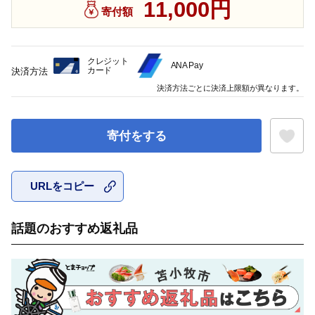
11,000円
寄付額
クレジット
ANA Pay
カード
決済方法
決済方法ごとに決済上限額が異なります。
寄付をする
URLをコピー
お気に入
話題のおすすめ返礼品