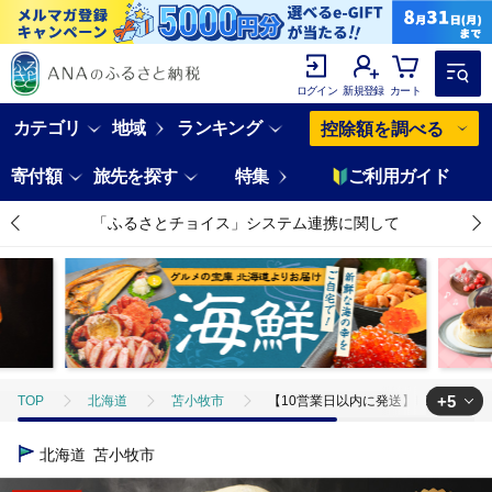
ログイン
新規登録
カート
カテゴリ
地域
ランキング
控除額を調べる
寄付額
旅先を探す
特集
ご利用ガイド
「ふるさとチョイス」システム連携に関して
+5
TOP
北海道
苫小牧市
【10営業日以内に発送】B1とんちゃんの
TOP
肉
【10営業日以内に発送】B1とんちゃんの豚まん6個入り T01
北海道
苫小牧市
TOP
肉
豚肉
【10営業日以内に発送】B1とんちゃんの豚まん6