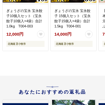
ぎょうざの宝永 宝永餃
ぎょうざの宝永 宝永餃
子10個入セット（宝永
子 15個入セット（宝永
餃子10個入×4袋）合計
餃子15個入×4袋）合計
1.0kg T004-003
1.5kg T004-001
ぶ
12,000円
14,000円
7
北海道 苫小牧市
北海道 苫小牧市
あなたにおすすめの返礼品